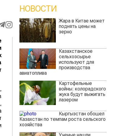
НОВОСТИ
Жара в Китае может
поднять цены на
зерно
е
и
Казахстанское
х
сельхозсырье
используют для
в
производства
т
авиатоплива
Картофельные
,
войны: колорадского
жука будут выжигать
в
лазером
,
а
Кыргызстан обошел
т
Казахстан по темпам роста сельского
хозяйства
и
Ученые нашли