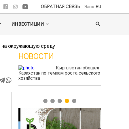
ОБРАТНАЯ СВЯЗЬ
Язык
RU
ИНВЕСТИЦИИ
а на окружающую среду
НОВОСТИ
ые
Кыргызстан обошел
радского
Казахстан по темпам роста сельского
выжигать
хозяйства
1
2
3
4
5