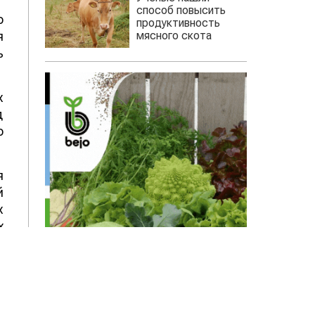
способ повысить
о
продуктивность
мясного скота
я
ь
х
д
о
я
й
х
х
т