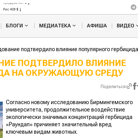
Кукуруза 301 $
Рис 408 $
Пшеница 423 $
БЛОГИ
МЕДИАТЕКА
АФИША
ВИДЕО
ование подтвердило влияние популярного гербицид
НИЕ ПОДТВЕРДИЛО ВЛИЯНИЕ
ДА НА ОКРУЖАЮЩУЮ СРЕДУ
Казахстанское
Картофельн
сельхозсырье
войны: коло
используют для
жука будут 
Поделиться
производства
лазером
лива
Согласно новому исследованию Бирмингемского
университета, продолжительное воздействие
экологически значимых концентраций гербицида
«Раундап» причиняет значительный вред
ключевым видам животных.