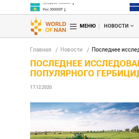
Кукуруза 150000₸
Рис 300000₸
Пшеница 3 класс 125000₸
МЕНЮ
НОВОСТИ
Главная
Новости
Последнее исслед
ПОСЛЕДНЕЕ ИССЛЕДОВА
ПОПУЛЯРНОГО ГЕРБИЦИ
нашли
Жара в Китае может
повысить
поднять цены на
ивность
зерно
17.12.2020
 скота
авиатоп