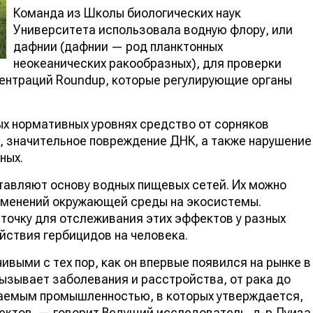
Команда из Школы биологических наук
Университета использовала водную флору, или
дафнии (дафнии — род планктонных
неокеанических ракообразных), для проверки
ентраций Roundup, которые регулирующие органы
ых нормативных уровнях средство от сорняков
, значительное повреждение ДНК, а также нарушение
ных.
тавляют основу водных пищевых сетей. Их можно
зменений окружающей среды на экосистемы.
точку для отслеживания этих эффектов у разных
йствия гербицидов на человека.
выми с тех пор, как он впервые появился на рынке в
 вызывает заболевания и расстройства, от рака до
ваемым промышленностью, в которых утверждается,
ектов, — говорит Ведущий исследователь, д-р Луиза