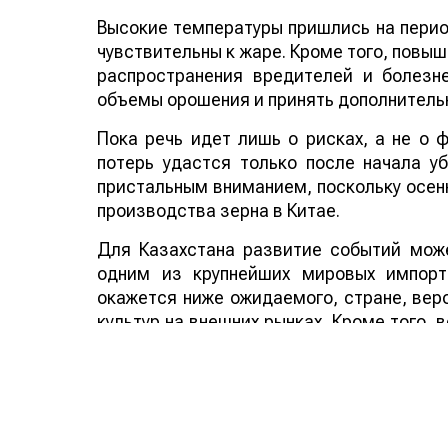
Высокие температуры пришлись на период
чувствительны к жаре. Кроме того, повы
распространения вредителей и болезн
объемы орошения и принять дополнитель
Пока речь идет лишь о рисках, а не о
потерь удастся только после начала у
пристальным вниманием, поскольку осенн
производства зерна в Китае.
Для Казахстана развитие событий може
одним из крупнейших мировых импорт
окажется ниже ожидаемого, стране, веро
культур на внешних рынках. Кроме того,
аграрных стран мира способно по
дополнительным фактором в пользу эксп
Смотрите больше интересных агроновост