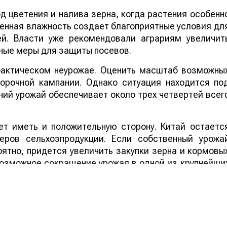
 цветения и налива зерна, когда растения особенн
шенная влажность создает благоприятные условия дл
ей. Власти уже рекомендовали аграриям увеличит
ные меры для защиты посевов.
 фактическом неурожае. Оценить масштаб возможны
борочной кампании. Однако ситуация находится по
ий урожай обеспечивает около трех четвертей всег
т иметь и положительную сторону. Китай остаетс
еров сельхозпродукции. Если собственный урожа
ятно, придется увеличить закупки зерна и кормовы
 возможное сокращение урожая в одной из крупнейши
ддержать мировые цены на зерно, что стане
ортеров.
ей Казахстана на нашем канале
telegram
, узнавайте о