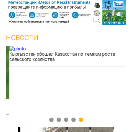
НОВОСТИ
Кыргызстан обошел Казахстан по темпам роста
Ка
сельского хозяйства
эк
1
2
3
4
5