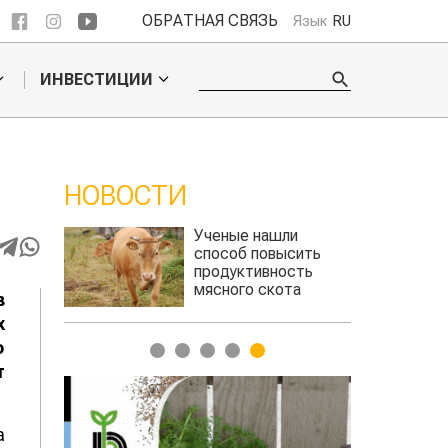
ОБРАТНАЯ СВЯЗЬ
Язык
RU
ИНВЕСТИЦИИ
НОВОСТИ
 обошел
Ученые нашли
ельского
способ повысить
продуктивность
мясного скота
в
х
о
1
2
3
4
5
т
а