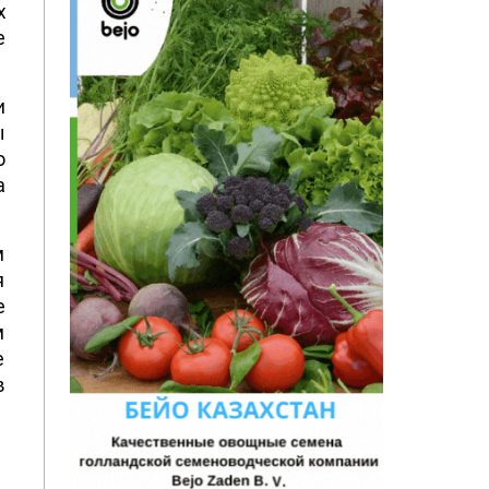
х
е
и
ы
о
а
м
я
е
м
е
в