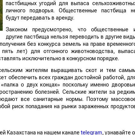
пастбищных угодий для выпаса сельхозживотны
личного подворья. Общественные пастбища н
будут передавать в аренду.
Законом предусмотрено, что общественные 
другие пастбища нельзя переводить в другие вид
получения без конкурса земель на праве временног
 пять лет) для отгонного животноводства, выпас
ставлять исключительно в конкурсном порядке.
 сельским жителям выращивать скот и тем самы
ет обеспечить всех граждан достойной работой, дл
 «палка о двух концах» поскольку именно дворовы
ространению болезней. Сельские жители за редки
людают все санитарные нормы. Поэтому массово
обой риск попадания на рынки зараженных продукто
ей Казахстана на нашем канале
telegram
, узнавайте о