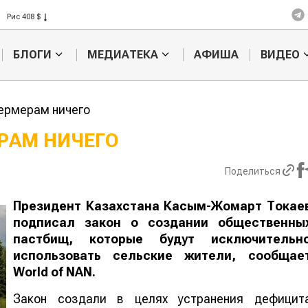
Рис 408 $
Пшеница 423 $
БЛОГИ
МЕДИАТЕКА
АФИША
ВИДЕО
ермерам ничего
РАМ НИЧЕГО
Картофельные
Кыргызстан
Поделиться
войны: колорадского
Казахстан по темпам роста с
жука будут выжигать
хозяйства
лазером
Президент Казахстана Касым-Жомарт Токае
подписал закон о создании общественны
пастбищ, которые будут исключительн
использовать сельские жители, сообщае
World
of
NAN
.
Закон создали в целях устранения дефицит