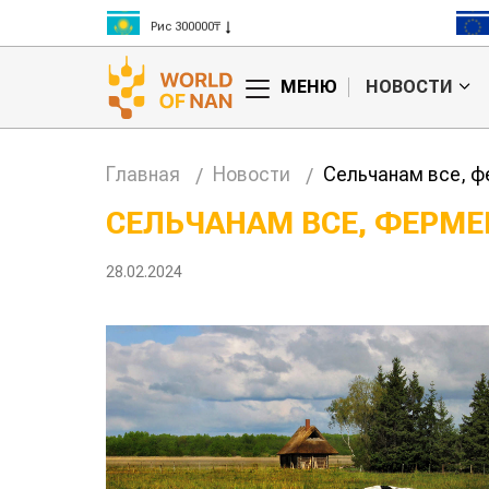
Рис 300000₸
Пшеница 3 класс 125000₸
МЕНЮ
НОВОСТИ
Главная
Новости
Сельчанам все, ф
СЕЛЬЧАНАМ ВСЕ, ФЕРМЕ
Китае может
Казахстанское
28.02.2024
 цены на
сельхозсырье
используют для
производства
авиатоплива