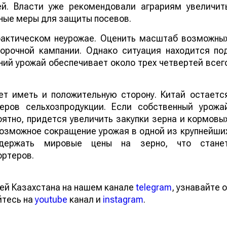
ей. Власти уже рекомендовали аграриям увеличит
ные меры для защиты посевов.
 фактическом неурожае. Оценить масштаб возможны
борочной кампании. Однако ситуация находится по
ий урожай обеспечивает около трех четвертей всег
т иметь и положительную сторону. Китай остаетс
еров сельхозпродукции. Если собственный урожа
ятно, придется увеличить закупки зерна и кормовы
 возможное сокращение урожая в одной из крупнейши
ддержать мировые цены на зерно, что стане
ортеров.
ей Казахстана на нашем канале
telegram
, узнавайте о
йтесь на
youtube
канал и
instagram
.