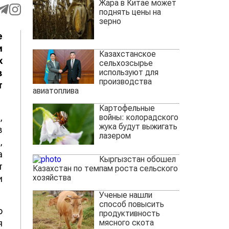
Жара в Китае может
поднять цены на
зерно
е
и
Казахстанское
х
сельхозсырье
используют для
в
производства
т
авиатоплива
Картофельные
,
войны: колорадского
жука будут выжигать
в
лазером
,
а
Кыргызстан обошел
т
Казахстан по темпам роста сельского
хозяйства
и
Ученые нашли
способ повысить
о
продуктивность
мясного скота
я