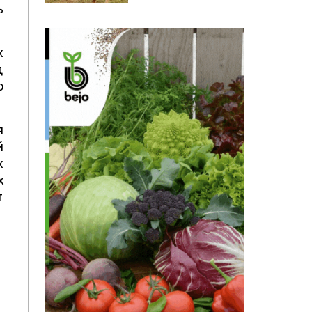
ь
х
д
о
я
й
х
х
т