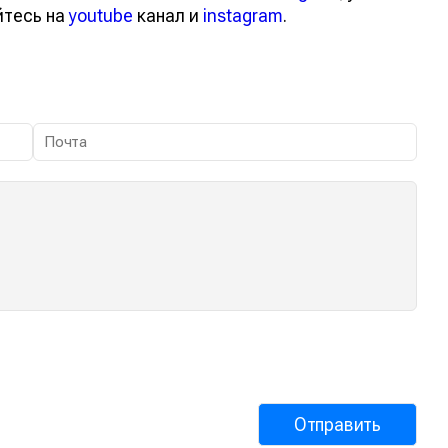
йтесь на
youtube
канал и
instagram
.