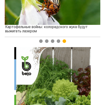
Картофельные войны: колорадского жука будут
В 
выжигать лазером
1
2
3
4
5