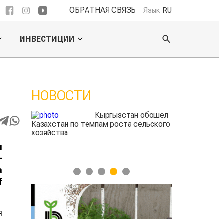
ОБРАТНАЯ СВЯЗЬ
Язык
RU
ИНВЕСТИЦИИ
НОВОСТИ
 обошел
Ученые нашли
ельского
способ повысить
продуктивность
мясного скота
и
-
а
1
2
3
4
5
f
я