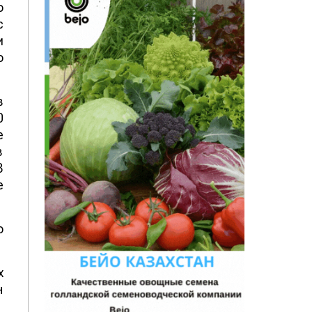
о
с
и
о
в
0
е
в
В
е
о
х
н