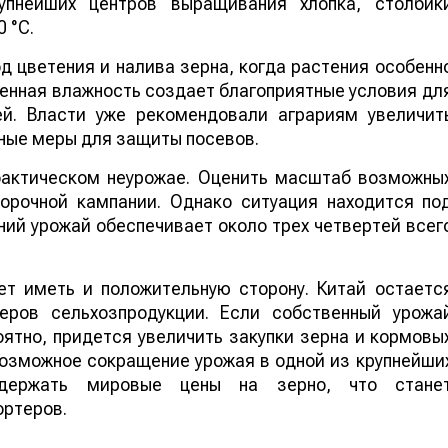
упнейших центров выращивания хлопка, столбик
 °C.
 цветения и налива зерна, когда растения особенн
шенная влажность создает благоприятные условия дл
ей. Власти уже рекомендовали аграриям увеличит
ные меры для защиты посевов.
 фактическом неурожае. Оценить масштаб возможны
борочной кампании. Однако ситуация находится по
ий урожай обеспечивает около трех четвертей всег
т иметь и положительную сторону. Китай остаетс
еров сельхозпродукции. Если собственный урожа
ятно, придется увеличить закупки зерна и кормовы
 возможное сокращение урожая в одной из крупнейши
ддержать мировые цены на зерно, что стане
ортеров.