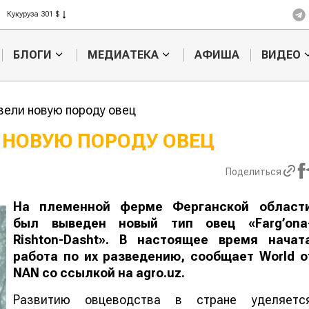
Рис 408 $
Пшеница 423 $
БЛОГИ
МЕДИАТЕКА
АФИША
ВИДЕО
вели новую породу овец
 НОВУЮ ПОРОДУ ОВЕЦ
Картофельные
Кыргызстан
Поделиться
войны: колорадского
Казахстан по темпам роста с
жука будут выжигать
хозяйства
лазером
На племенной ферме Ферганской област
был выведен новый тип овец «Farg’ona
Rishton-Dasht». В настоящее время начат
работа по их разведению, сообщает
World o
NAN
со ссылкой на agro.uz.
Развитию овцеводства в стране уделяетс