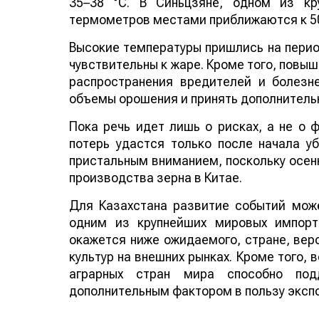
35–38 °C. В Синьцзяне, одном из кр
термометров местами приближаются к 50
Высокие температуры пришлись на период
чувствительны к жаре. Кроме того, повы
распространения вредителей и болезн
объемы орошения и принять дополнитель
Пока речь идет лишь о рисках, а не о
потерь удастся только после начала у
пристальным вниманием, поскольку осенн
производства зерна в Китае.
Для Казахстана развитие событий може
одним из крупнейших мировых импорт
окажется ниже ожидаемого, стране, веро
культур на внешних рынках. Кроме того,
аграрных стран мира способно по
дополнительным фактором в пользу эксп