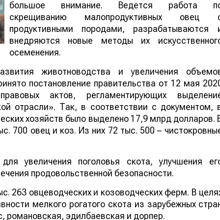
большое внимание. Ведется работа п
скрещиванию малопродуктивных овец 
продуктивными породами, разрабатываются 
внедряются новые методы их искусственног
осеменения.
азвития животноводства и увеличения объемо
ринято постановление правительства от 12 мая 202
правовых актов, регламентирующих выделени
ой отрасли». Так, в соответствии с документом, 
ческих хозяйств было выделено 17,9 млрд долларов. 
с. 700 овец и коз. Из них 72 тыс. 500 – чистокровны
 для увеличения поголовья скота, улучшения ег
печения продовольственной безопасности.
ыс. 263 овцеводческих и козоводческих ферм. В целя
вности мелкого рогатого скота из зарубежных стра
с, романовская, эдилбаевская и дорпер.