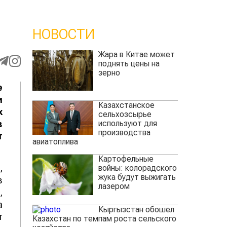
НОВОСТИ
Жара в Китае может
поднять цены на
зерно
е
и
Казахстанское
х
сельхозсырье
используют для
в
производства
т
авиатоплива
Картофельные
,
войны: колорадского
жука будут выжигать
в
лазером
,
а
Кыргызстан обошел
т
Казахстан по темпам роста сельского