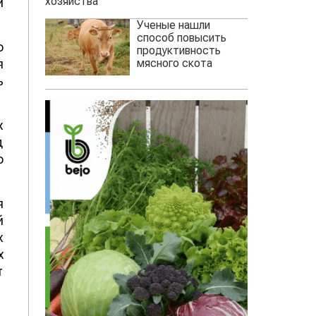
хозяйства
и
Ученые нашли
способ повысить
о
продуктивность
мясного скота
я
ь
х
д
о
я
й
х
х
т