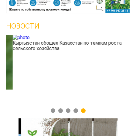
НОВОСТИ
Кыргызстан обошел Казахстан по темпам роста
Ка
сельского хозяйства
эк
1
2
3
4
5