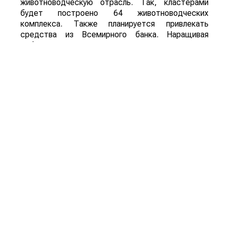
животноводческую отрасль. Так, кластерами
будет построено 64 животноводческих
комплекса. Также планируется привлекать
средства из Всемирного банка. Наращивая
собственное производство, страна хочет
снизить зависимость от импорта.
Но быстро развить животноводческую отрасль
Узбекистану будет сложно. Есть множество
проблем с нехваткой земли, оборотных средств
и кормовой базы. Также стоит учитывать, что
90% скота принадлежит личным подсобным
хозяйствам, где убойный вес и качество
невысокое. В ближайшие годы страна продолжит
покупку мясной продукции и скота из Казахстана.
Однако, политика Узбекистана явно направлена
на развитие животноводческого сектора,
поэтому через несколько лет, импорт из
соседней страны может значительно снизиться.