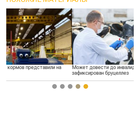
Может довести до инвалидности. На юге вновь
Уз
зафиксирован бруцеллез
1
2
3
4
5