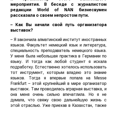
мероприятия. В беседе с журналистом
редакции
World
of
NAN
бизнесвумен
рассказала о своем непростом пути.
– Как Вы начали свой путь организатора
выставок?
– Я закончила алматинский институт иностранных
языков. Факультет немецкий язык и литература,
специальность преподаватель немецкого языка.
У меня была небольшая практика в Германии по
языку. И тогда как любой студент я искала
подработку. Естественно хотелось использовать
тот инструмент, которым владею это знание
языков. Тогда я впервые попала на Messe
Frankfurt – этой крупнейший в мире организатор
выставок. Там проводилась аграрная выставка, и
она меня очень сильно впечатлила. Но я не
думала, что свяжу свою дальнейшую жизнь с
этой отраслью. Уже приехав в Казахстан, также
искала выставки и снова попала в аграрную
тематику. Первые шаги делала в атакенте. Я