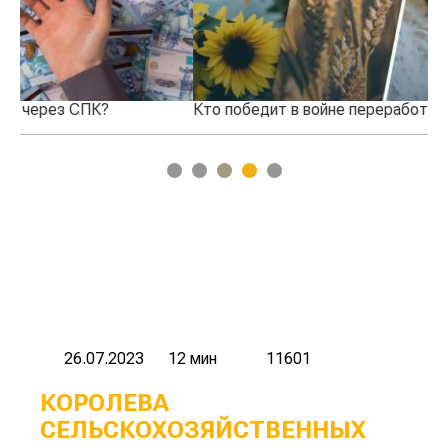
Кто победит в войне переработчиков и фермеров?
По
на
1
2
3
4
5
26.07.2023
12 мин
11601
КОРОЛЕВА
СЕЛЬСКОХОЗЯЙСТВЕННЫХ