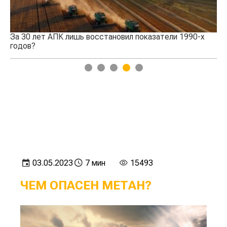
За 30 лет АПК лишь восстановил показатели 1990-х
Ка
годов?
1
2
3
4
5
03.05.2023
7 мин
15493
ЧЕМ ОПАСЕН МЕТАН?