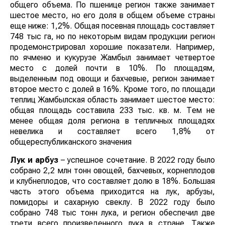
общего объема. По пшенице регион также занимает
шестое место, но его доля в общем объеме страны
еще ниже: 1,2%. Общая посевная площадь составляет
748 тыс га, но по некоторым видам продукции регион
продемонстрировал хорошие показатели. Например,
по ячменю и кукурузе Жамбыл занимает четвертое
место с долей почти в 10%. По площадям,
выделенным под овощи и бахчевые, регион занимает
второе место с долей в 16%. Кроме того, по площади
теплиц Жамбылская область занимает шестое место:
общая площадь составила 233 тыс. кв. м. Тем не
менее общая доля региона в тепличных площадях
невелика и составляет всего 1,8% от
общереспубликанского значения
Лук и арбуз
– успешное сочетание. В 2022 году было
собрано 2,2 млн тонн овощей, бахчевых, корнеплодов
и клубнеплодов, что составляет долю в 18%. Большая
часть этого объема приходится на лук, арбузы,
помидоры и сахарную свеклу. В 2022 году было
собрано 748 тыс тонн лука, и регион обеспечил две
трети всего произведенного лука в стране. Также