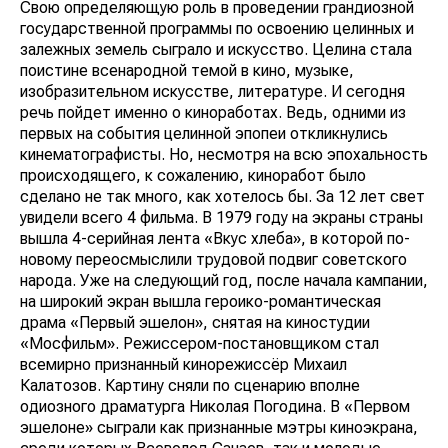
Свою определяющую роль в проведении грандиозной
государственной программы по освоению целинных и
залежных земель сыграло и искусство. Целина стала
поистине всенародной темой в кино, музыке,
изобразительном искусстве, литературе. И сегодня
речь пойдет именно о киноработах. Ведь, одними из
первых на события целинной эпопеи откликнулись
кинематографисты. Но, несмотря на всю эпохальность
происходящего, к сожалению, киноработ было
сделано не так много, как хотелось бы. За 12 лет свет
увидели всего 4 фильма. В 1979 году на экраны страны
вышла 4-серийная лента «Вкус хлеба», в которой по-
новому переосмыслили трудовой подвиг советского
народа. Уже на следующий год, после начала кампании,
на широкий экран вышла героико-романтическая
драма «Первый эшелон», снятая на киностудии
«Мосфильм». Режиссером-постановщиком стал
всемирно признанный кинорежиссёр Михаил
Калатозов. Картину сняли по сценарию вполне
одиозного драматурга Николая Погодина. В «Первом
эшелоне» сыграли как признанные мэтры киноэкрана,