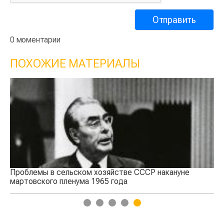
0 моментарии
ПОХОЖИЕ МАТЕРИАЛЫ
В авангарде развития зерновой науки
Пл
1
2
3
4
5