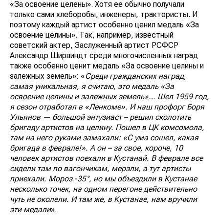
«За освоение целены». Хотя ее обычно получали
только сами хлеборобы, инженеры, трактористы. И
поэтому каждый артист особенно ценил медаль «За
освоение целины». Так, например, известный
советский актер, Заслуженный артист РСФСР
Александр Ширвиндт среди многочисленных наград
также особенно ценит медаль «За освоение целины и
залежных земель»: «
Среди гражданских наград,
самая уникальная, я считаю, это медаль «За
освоение целины и залежных земель»… Шел 1959 год,
я сезон отработал в «Ленкоме». И наш профорг Боря
Ульянов — большой энтузиаст – решил сколотить
бригаду артистов на целину. Пошел в ЦК комсомола,
там на него руками замахали: «С ума сошел, какая
бригада в феврале!». А он – за свое, короче, 10
человек артистов поехали в Кустанай. В феврале все
сидели там по вагончикам, мерзли, а тут артисты
приехали. Мороз -35°, но мы объездили в Кустанае
несколько точек, на одном перегоне действительно
чуть не околели. И там же, в Кустанае, нам вручили
эти медали
».