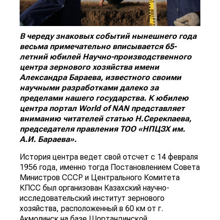
В череду знаковых событий нынешнего года
весьма примечательно вписывается 65-
летний юбилей Научно-производственного
центра зернового хозяйства имени
Александра Бараева, известного своими
научными разработками далеко за
пределами нашего государства. К юбилею
центра портал
World
of
NAN
представляет
вниманию читателей статью Н.Серекпаева,
председателя правления ТОО «НПЦЗХ им.
А.И. Бараева».
История центра ведет свой отсчет с 14 февраля
1956 года, именно тогда Постановлением Совета
Министров СССР и Центрального Комитета
КПСС был организован Казахский научно-
исследовательский институт зернового
хозяйства, расположенный в 60 км от г.
Акмолинск на базе Шортандинской