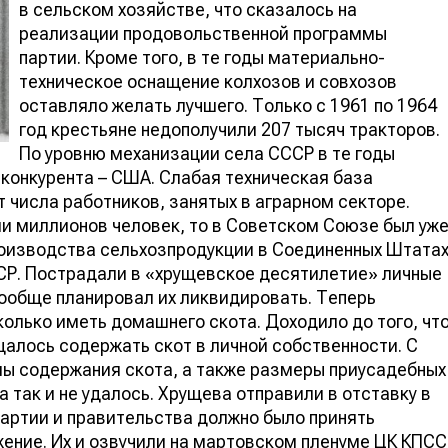
в сельском хозяйстве, что сказалось на
реализации продовольственной программы
партии. Кроме того, в те годы материально-
техническое оснащение колхозов и совхозов
оставляло желать лучшего. Только с 1961 по 1964
год крестьяне недополучили 207 тысяч тракторов.
По уровню механизации села СССР в те годы
 конкурента – США. Слабая техническая база
т числа работников, занятых в аграрном секторе.
и миллионов человек, то в Советском Союзе был уж
роизводства сельхозпродукции в Соединенных Штата
ССР. Пострадали в «хрущевское десятилетие» личные
ообще планировал их ликвидировать. Теперь
колько иметь домашнего скота. Доходило до того, чт
алось содержать скот в личной собственности. С
мы содержания скота, а также размеры приусадебных
а так и не удалось. Хрущева отправили в отставку в
партии и правительства должно было принять
ение. Их и озвучили на мартовском пленуме ЦК КПСС