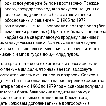
одних лозунгов уже было недостаточно. Прежде
всего, государство подняло закупочные цены на
сельхозпродукцию. Это было экономически
обоснованным решением. С 1965 по 1977
год закупочные цены возросли в полтора раза (без
изменения розничных). При этом была установлен
надбавка за сверхплановую продажу пшеницы и
нным закупочным ценам. Был снижен план закупок
могли быть внесены изменения в течение пяти лет.
снижен с 4 млрд пудов до 3,4 млрд пудов.
ля крестьян – со всех колхозов и совхозов были
о пленума им дали, что называется, вздохнуть
остоятельность в финансовых вопросах. Совхозы
должна быть использована на расширение хозяйства
етыре годы – с 1966 по 1979 год – совхозы получили
ни могли брать банковские кредиты напрямую.
з заготовительные организации. Кроме того,
 дать колхозам дополнительные долгосрочные