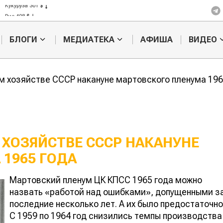
Кукуруза 301 $
Рис 408 $
Пшеница 423 $
БЛОГИ
МЕДИАТЕКА
АФИША
ВИДЕО
 хозяйстве СССР накануне мартовского пленума 196
ХОЗЯЙСТВЕ СССР НАКАНУНЕ
1965 ГОДА
Плюсы и минусы
Экологическ
Мартовский пленум ЦК КПСС 1965 года можно
освоения целины
последстви
назвать «работой над ошибками», допущенными з
освоения це
последние несколько лет. А их было предостаточно
С 1959 по 1964 год снизились темпы производства