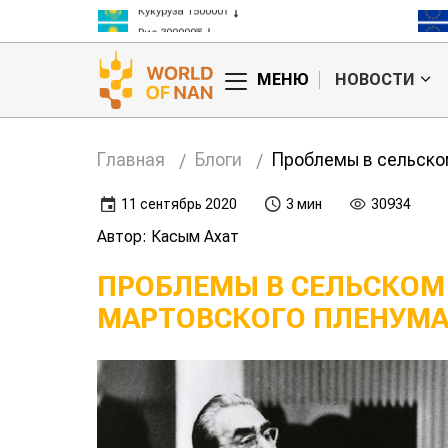
Кукуруза 150000₸
Рис 300000₸
Пшеница 3 класс 125000₸
МЕНЮ
НОВОСТИ
Главная
Блоги
Проблемы в сельском
11 сентябрь 2020
3 мин
30934
Автор: Касым Ахат
ПРОБЛЕМЫ В СЕЛЬСКОМ 
МАРТОВСКОГО ПЛЕНУМА 
нания
В авангарде развития
ков
зерновой науки