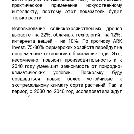
практическое применение искусственному
интеллекту, поэтому этот показатель будет
только расти.
Использование сельскохозяйственных дронов
вырастет на 22%, облачных технологий – на 12%,
интернета вещей – на 10%. По прогнозу ARK
Invest, 75-80% фермерских хозяйств перейдут на
современные технологии в ближайшие годы. Это,
несомненно, повысит производительность и к
2040 году уменьшит зависимость от природно-
климатических условий. Поскольку буду
создаваться новые более устойчивые к
экстремальному климату сорта растений. Так, в
период с 2030 по 2040 год исследователи ждут
скачка биоинформатики и геномики.
Рынок белковой инженерии будет расти почти на
17% ежегодно к 2032 году. В ближайшие 15 лет
могут появиться продукты питания, которые
предназначены для профилактики и борьбы с
такими болезнями, как диабет, болезнь