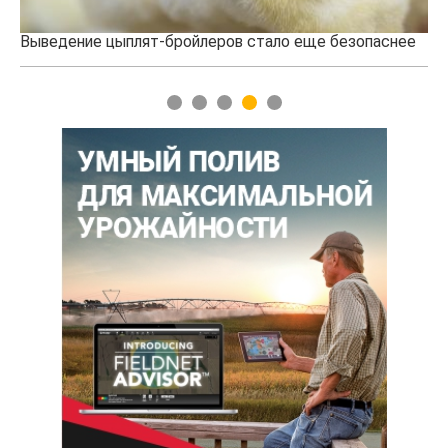
ение цыплят-бройлеров стало еще безопаснее
Новый скор
создали изр
1
2
3
4
5