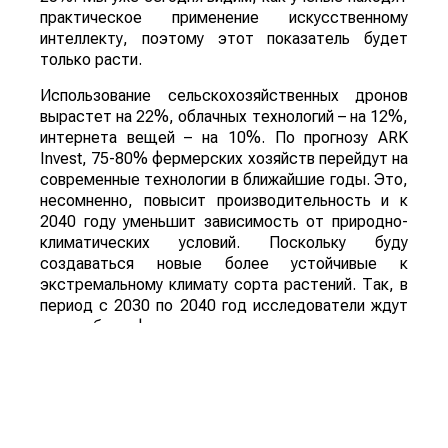
практическое применение искусственному
интеллекту, поэтому этот показатель будет
только расти.
Использование сельскохозяйственных дронов
вырастет на 22%, облачных технологий – на 12%,
интернета вещей – на 10%. По прогнозу ARK
Invest, 75-80% фермерских хозяйств перейдут на
современные технологии в ближайшие годы. Это,
несомненно, повысит производительность и к
2040 году уменьшит зависимость от природно-
климатических условий. Поскольку буду
создаваться новые более устойчивые к
экстремальному климату сорта растений. Так, в
период с 2030 по 2040 год исследователи ждут
скачка биоинформатики и геномики.
Рынок белковой инженерии будет расти почти на
17% ежегодно к 2032 году. В ближайшие 15 лет
могут появиться продукты питания, которые
предназначены для профилактики и борьбы с
такими болезнями, как диабет, болезнь