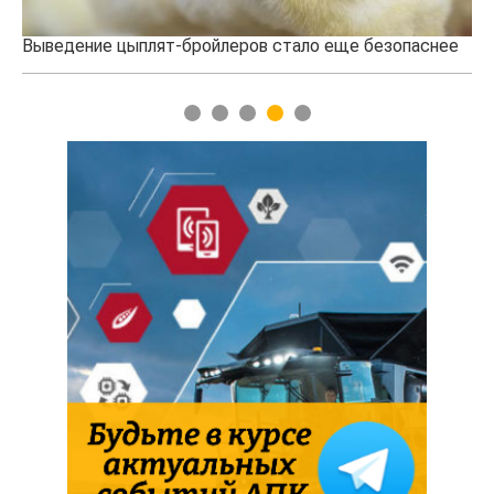
Выведение цыплят-бройлеров стало еще безопаснее
Но
со
1
2
3
4
5