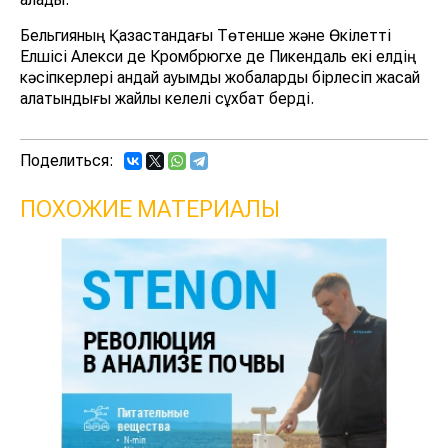
Бельгияның Қазақстандағы Төтенше және Өкілетті
Елшісі Алекси де Кромбрюгхе де Пикендаль екі елдің
кәсіпкерлері қандай ауқымды жобаларды бірлесіп жасай
алатындығы жайлы келелі сұхбат берді.
Поделиться:
ПОХОЖИЕ МАТЕРИАЛЫ