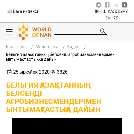
Баға индексі
ӨТІНІШ ҚАЛДЫРУ
Тіл
KZ
Басты бет
Медиатека
Видео
Бельгия Қазақстанның белсенді агробизнесмендерімен
ынтымақтастыққа дайын
25 қыркүйек 2020
3326
БЕЛЬГИЯ ҚАЗАҚСТАННЫҢ
БЕЛСЕНДІ
АГРОБИЗНЕСМЕНДЕРІМЕН
ЫНТЫМАҚТАСТЫҚҚА ДАЙЫН