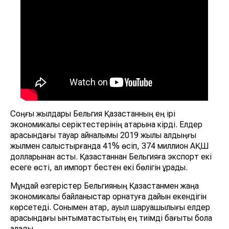
Соңғы жылдары Бельгия Қазақстанның ең ірі
экономикалық серіктестерінің қатарына кірді. Елдер
арасындағы тауар айналымы 2019 жылы алдыңғы
жылмен салыстырғанда 41% өсіп, 374 миллион АҚШ
долларынан асты. Қазақстаннан Бельгияға экспорт екі
есеге өсті, ал импорт бестен екі бөлігін құрады.
Мұндай өзгерістер Бельгияның Қазақстанмен жаңа
экономикалық байланыстар орнатуға дайын екендігін
көрсетеді. Сонымен қатар, ауыл шаруашылығы елдер
арасындағы ынтымақтастықтың ең тиімді бағыты бола
алады.