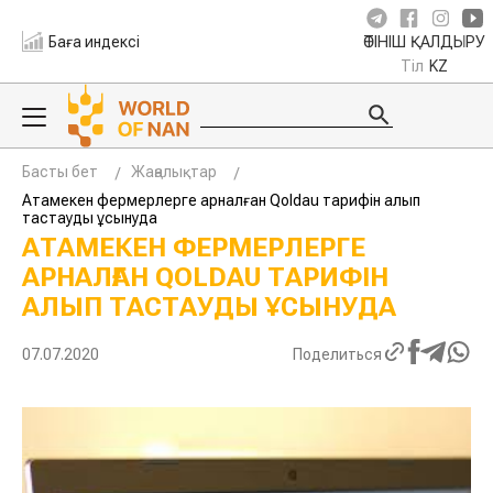
Баға индексі
ӨТІНІШ ҚАЛДЫРУ
Тіл
KZ
Басты бет
Жаңалықтар
Атамекен фермерлерге арналған Qoldau тарифін алып
тастауды ұсынуда
АТАМЕКЕН ФЕРМЕРЛЕРГЕ
АРНАЛҒАН QOLDAU ТАРИФІН
АЛЫП ТАСТАУДЫ ҰСЫНУДА
07.07.2020
Поделиться