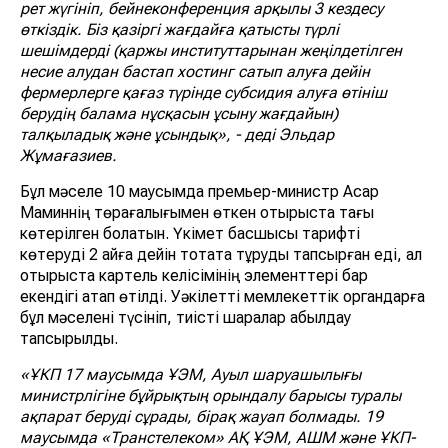
рет жүгініп, бейнеконференция арқылы 3 кездесу
өткіздік. Біз қазіргі жағдайға қатысты түрлі
шешімдерді (қаржы институттарынан жеңілдетілген
несие алудан бастап хостинг сатып алуға дейін
фермерлерге қағаз түрінде субсидия алуға өтініш
берудің балама нұсқасын ұсыну жағдайын)
талқыладық және ұсындық», - деді Эльдар
Жұмағазиев.
Бұл мәселе 10 маусымда премьер-министр Асқар
Маминнің төрағалығымен өткен отырыста тағы
көтерілген болатын. Үкімет басшысы тарифті
көтеруді 2 айға дейін тоқтата тұруды тапсырған еді, ал
отырыста картель келісімінің элементтері бар
екендігі атап өтілді. Уәкілетті мемлекеттік органдарға
бұл мәселені түсініп, тиісті шаралар қабылдау
тапсырылды.
«ҰКП 17 маусымда ҰЭМ, Ауыл шаруашылығы
министрлігіне бұйрықтың орындалу барысы туралы
ақпарат беруді сұрады, бірақ жауап болмады. 19
маусымда «Транстелеком» АҚ ҰЭМ, АШМ және ҰКП-