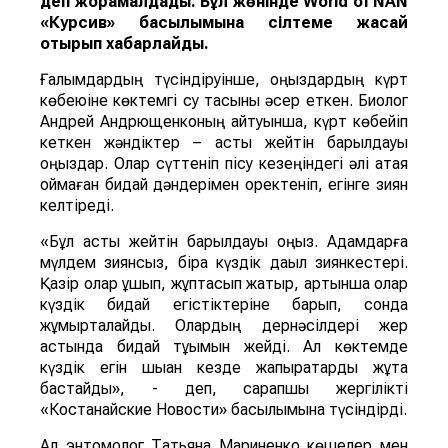
деп жорамалдады.
Бұл жөнінде
World of NAN
«Курсив» басылымына сілтеме жасай
отырып хабарлайды.
Ғалымдардың түсіндіруінше, қоңыздардың күрт
көбеюіне көктемгі су тасқыны әсер еткен. Биолог
Андрей Андрющенконың айтуынша, күрт көбейіп
кеткен жәндіктер – астық жейтін барылдауық
қоңыздар. Олар сүттеніп пісу кезеңіндегі әлі қатая
қоймаған бидай дәндерімен қоректеніп, егінге зиян
келтіреді.
«Бұл астық жейтін барылдауық қоңыз. Адамдарға
мүлдем зиянсыз, бірақ күздік дақыл зиянкестері.
Қазір олар ұшып, жұптасып жатыр, артынша олар
күздік бидай егістіктеріне барып, сонда
жұмыртқалайды. Олардың дернәсілдері жер
астында бидай тұқымын жейді. Ал көктемде
күздік егін шыққан кезде жапырақтарды жұта
бастайды», - деп, сарапшы жергілікті
«Костанайские Новости» басылымына түсіндірді.
Ал энтомолог Татьяна Мариненко көшелер мен