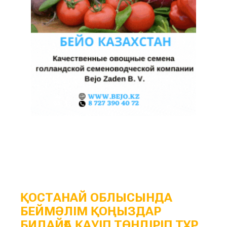
ҚОСТАНАЙ ОБЛЫСЫНДА
БЕЙМӘЛІМ ҚОҢЫЗДАР
БИДАЙҒА ҚАУІП ТӨНДІРІП ТҰР