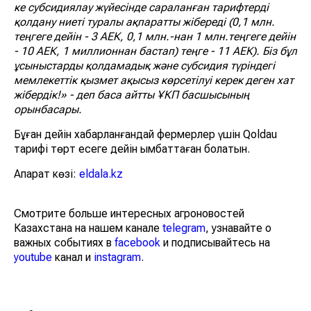
ке субсидиялау жүйесінде сараланған тарифтерді
қолдану ниеті туралы ақпаратты жібереді (0,1 млн.
теңгеге дейін - 3 АЕК, 0,1 млн.-нан 1 млн.теңгеге дейін
- 10 АЕК, 1 миллионнан бастап) теңге - 11 АЕК). Біз бұл
ұсыныстарды қолдамадық және субсидия түріндегі
мемлекеттік қызмет ақысыз көрсетілуі керек деген хат
жібердік!» - деп баса айтты ҰКП басшысының
орынбасары.
Бұған дейін хабарланғандай фермерлер үшін Qoldau
тарифі төрт есеге дейін қымбаттаған болатын.
Ақпарат көзі:
eldala.kz
Смотрите больше интересных агроновостей
Казахстана на нашем канале
telegram
, узнавайте о
важных событиях в
facebook
и подписывайтесь на
youtube
канал и
instagram
.