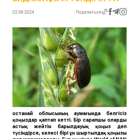
02.08.2024
Поделиться
Қостанай облысының аумағында белгісіз
қоңыздар қаптап кетті. Бір сарапшы оларды
астық жейті
н
барылдауық қоңыз
деп
түсіндірсе, келесі бірі
ұн ш
ыртылдақ қоңызы