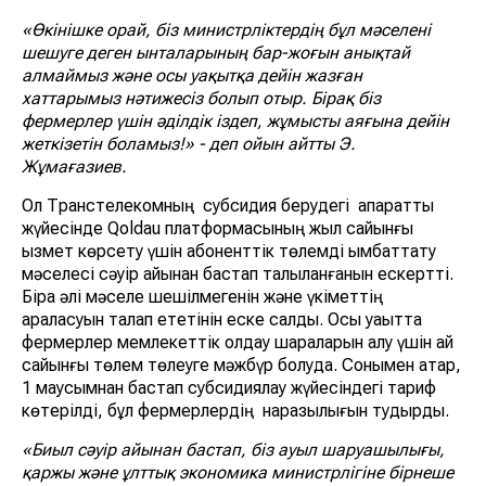
«Өкінішке орай, біз министрліктердің бұл мәселені
шешуге деген ынталарының бар-жоғын анықтай
алмаймыз және осы уақытқа дейін жазған
хаттарымыз нәтижесіз болып отыр. Бірақ біз
фермерлер үшін әділдік іздеп, жұмысты аяғына дейін
жеткізетін боламыз!» - деп ойын айтты Э.
Жұмағазиев.
Ол Транстелекомның субсидия берудегі ақпараттық
жүйесінде Qoldau платформасының жыл сайынғы
қызмет көрсету үшін абоненттік төлемді қымбаттату
мәселесі сәуір айынан бастап талқыланғанын ескертті.
Бірақ әлі мәселе шешілмегенін және үкіметтің
араласуын талап ететінін еске салды. Осы уақытта
фермерлер мемлекеттік қолдау шараларын алу үшін ай
сайынғы төлем төлеуге мәжбүр болуда. Сонымен қатар,
1 маусымнан бастап субсидиялау жүйесіндегі тариф
көтерілді, бұл фермерлердің наразылығын тудырды.
«Биыл сәуір айынан бастап, біз ауыл шаруашылығы,
қаржы және ұлттық экономика министрлігіне бірнеше