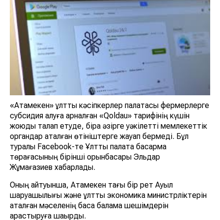
«Атамекен» ұлттық кәсіпкерлер палатасы фермерлерге
субсидия алуға арналған «Qoldau» тарифінің күшін
жоюды талап етуде, бірақ әзірге уәкілетті мемлекеттік
органдар аталған өтініштерге жауап бермеді. Бұл
туралы Facebook-те Ұлттық палата басқарма
төрағасының бірінші орынбасары Эльдар
Жұмағазиев хабарлады.
Оның айтуынша, Атамекен тағы бір рет Ауыл
шаруашылығы және ұлттық экономика министрліктерін
аталған мәселенің басқа балама шешімдерін
қарастыруға шақырды.