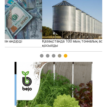
Қазақстанда 100 мың тонналық астық қоймасы іске
Қо
қосылды
тө
1
2
3
4
5