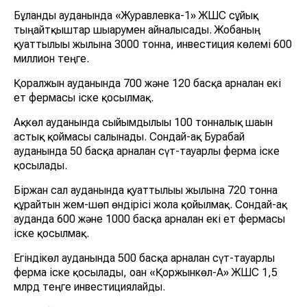
Бұланды ауданында «Журавлевка-1» ЖШС сұйық
тыңайтқыштар шығарумен айналысады. Жобаның
қуаттылығы жылына 3000 тонна, инвестиция көлемі 600
миллион теңге.
Қорғалжын ауданында 700 және 120 басқа арналған екі
ет фермасы іске қосылмақ.
Ақкөл ауданында сыйымдылығы 100 тонналық шағын
астық қоймасы салынады. Сондай-ақ Бурабай
ауданында 50 басқа арналған сүт-тауарлы ферма іске
қосылады.
Біржан сал ауданында қуаттылығы жылына 720 тонна
құрайтын жем-шөп өндірісі жолға қойылмақ. Сондай-ақ
ауданда 600 және 1000 басқа арналған екі ет фермасы
іске қосылмақ.
Егіндікөл ауданында 500 басқа арналған сүт-тауарлы
ферма іске қосылады, оған «Қоржынкөл-А» ЖШС 1,5
млрд теңге инвестициялайды.