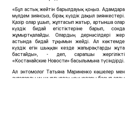
«Бұл астық жейтін барылдауық қоңыз. Адамдарға
мүлдем зиянсыз, бірақ күздік дақыл зиянкестері.
Қазір олар ұшып, жұптасып жатыр, артынша олар
күздік бидай егістіктеріне барып, сонда
жұмыртқалайды. Олардың дернәсілдері жер
астында бидай тұқымын жейді. Ал көктемде
күздік егін шыққан кезде жапырақтарды жұта
бастайды», - деп, сарапшы жергілікті
«Костанайские Новости» басылымына түсіндірді.
Ал энтомолог Татьяна Мариненко көшелер мен
аулаларды ұн шыртылдақ қоңыздары басып алды
деп тұжырымдайды. Қоңыздың бүл түрі мен оның
дернәсілдері астық пен ұн өнімдерінде дамиды,
үй мен қоймадағы да астыққа қауіп төндіреді.
«Ұн шыртылдақ қоңызының дернәсілдері азық-
түлік қорын бұзып, олардың сапасы мен сақтау
мерзімін қысқартады», - дейді энтомолог.
ҚР БҒМ ҒК Зоология институтының айтуынша,