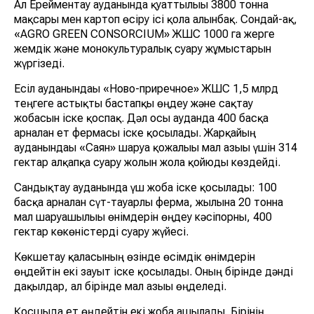
Ал Ерейментау ауданында қуаттылығы 3800 тонна
мақсары мен картоп өсіру ісі қолға алынбақ. Сондай-ақ,
«AGRO GREEN CONSORCIUM» ЖШС 1000 га жерге
жемдік және монокультуралық суару жұмыстарын
жүргізеді.
Есіл ауданындағы «Ново-приречное» ЖШС 1,5 млрд
теңгеге астықты бастапқы өңдеу және сақтау
жобасын іске қоспақ. Дәл осы ауданда 400 басқа
арналған ет фермасы іске қосылады. Жарқайың
ауданындағы «Саян» ​​шаруа қожалығы мал азығы үшін 314
гектар алқапқа суару жолын жолға қойюды көздейді.
Сандықтау ауданында үш жоба іске қосылады: 100
басқа арналған сүт-тауарлы ферма, жылына 20 тонна
мал шаруашылығы өнімдерін өңдеу кәсіпорны, 400
гектар көкөністерді суару жүйесі.
Көкшетау қаласының өзінде өсімдік өнімдерін
өңдейтін екі зауыт іске қосылады. Оның бірінде дәнді
дақылдар, ал бірінде мал азығы өңделеді.
Қосшыда ет өңдейтін екі жоба ашылады. Бірінің