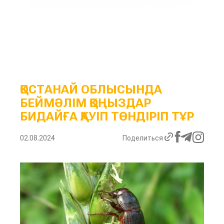
ҚОСТАНАЙ ОБЛЫСЫНДА
БЕЙМӘЛІМ ҚОҢЫЗДАР
БИДАЙҒА ҚАУІП ТӨНДІРІП ТҰР
02.08.2024
Поделиться