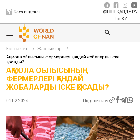
Баға индексі
ӨТІНІШ ҚАЛДЫРУ
Тіл
KZ
Басты бет
Жаңалықтар
Ақмола облысының фермерлері қандай жобаларды іске
қосады?
АҚМОЛА ОБЛЫСЫНЫҢ
ФЕРМЕРЛЕРІ ҚАНДАЙ
ЖОБАЛАРДЫ ІСКЕ ҚОСАДЫ?
01.02.2024
Поделиться