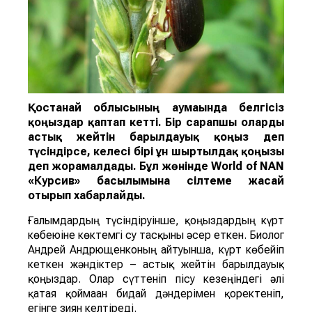
Қостанай облысының аумағында белгісіз
қоңыздар қаптап кетті. Бір сарапшы оларды
астық жейті
н
барылдауық қоңыз
деп
түсіндірсе, келесі бірі
ұн ш
ыртылдақ қоңызы
деп жорамалдады.
Бұл жөнінде
World of NAN
«Курсив» басылымына сілтеме жасай
отырып хабарлайды.
Ғалымдардың түсіндіруінше, қоңыздардың күрт
көбеюіне көктемгі су тасқыны әсер еткен. Биолог
Андрей Андрющенконың айтуынша, күрт көбейіп
кеткен жәндіктер – астық жейтін барылдауық
қоңыздар. Олар сүттеніп пісу кезеңіндегі әлі
қатая қоймаған бидай дәндерімен қоректеніп,
егінге зиян келтіреді.