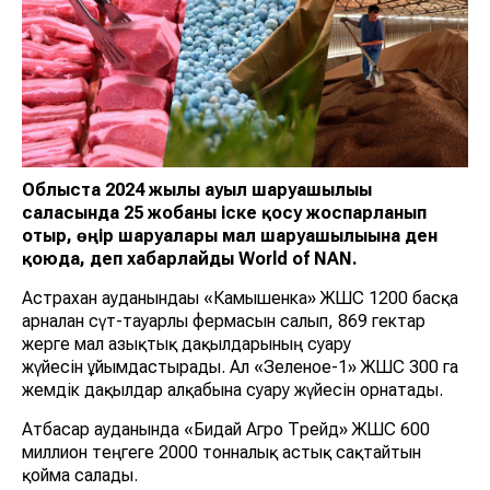
Облыста 2024 жылы ауыл шаруашылығы
саласында 25 жобаны іске қосу жоспарланып
отыр, өңір шаруалары мал шаруашылығына ден
қоюда, деп хабарлайды World of NAN.
Астрахан ауданындағы «Камышенка» ЖШС 1200 басқа
арналған сүт-тауарлы фермасын салып, 869 гектар
жерге мал азықтық дақылдарының суару
жүйесін ұйымдастырады. Ал «Зеленое-1» ЖШС 300 га
жемдік дақылдар алқабына суару жүйесін орнатады.
Атбасар ауданында «Бидай Агро Трейд» ЖШС 600
миллион теңгеге 2000 тонналық астық сақтайтын
қойма салады.