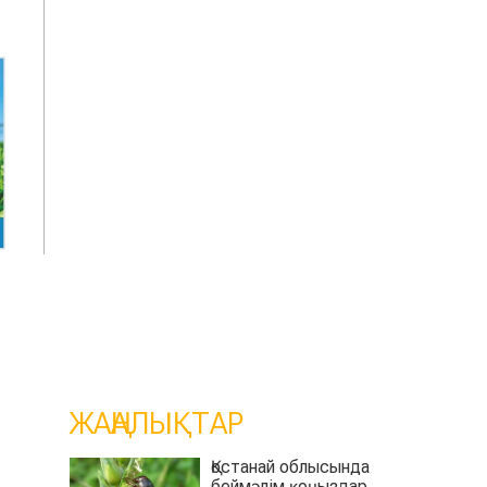
ЖАҢАЛЫҚТАР
Қостанай облысында
беймәлім қоңыздар