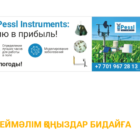
ЕЙМӘЛІМ ҚОҢЫЗДАР БИДАЙҒА