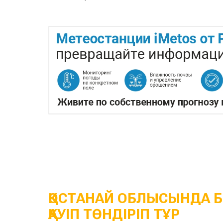
ҚОСТАНАЙ ОБЛЫСЫНДА Б
ҚАУІП ТӨНДІРІП ТҰР