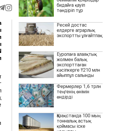
бидайға қауіп
төндіріп тұр
з
Ресей достас
ы
елдерге аграрлық
экспортты ұлғайтпақ
п
ы
N
Еуропаға алаяқтық
п
жолмен балық
экспорттаған
кәсіпкерге ₸210 млн
айыппұл салынды
т
г
Фермерлер 1,6 трлн
п
теңгенің өнімін
өндірді
қ
е
Қазақстанда 100 мың
тонналық астық
л
қоймасы іске
,