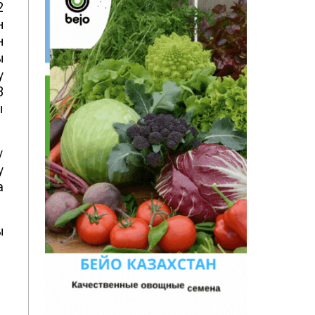
2
н
н
ң
у
8
ы
у
у
а
ы