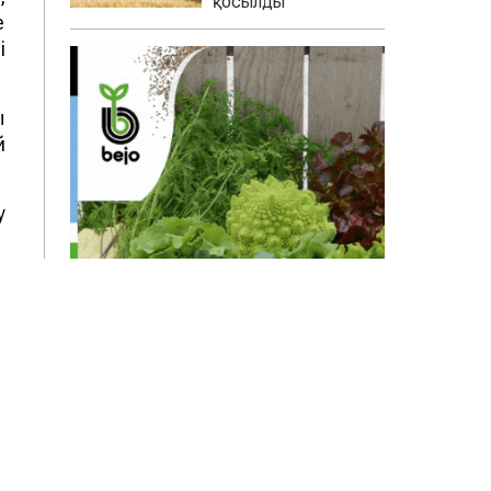
қосылды
е
і
ы
й
у
н
н
.
й
-