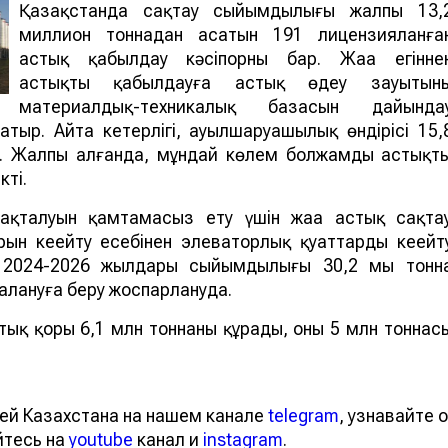
Қазақстанда сақтау сыйымдылығы жалпы 13,
миллион тоннадан асатын 191 лицензияланға
астық қабылдау кәсіпорны бар. Жаңа егінне
астықты қабылдауға астық өңдеу зауытыны
материалдық-техникалық базасын дайында
тыр. Айта кетерлігі, ауылшаруашылық өндірісі 15,
н. Жалпы алғанда, мұндай көлем болжамды астықт
кті.
 сақталуын қамтамасыз ету үшін жаңа астық сақта
н кеңейту есебінен элеваторлық қуаттарды кеңейт
2024-2026 жылдары сыйымдылығы 30,2 мың тонн
алануға беру жоспарлануда.
ық қоры 6,1 млн тоннаны құрады, оның 5 млн тоннас
ей Казахстана на нашем канале
telegram
, узнавайте о
йтесь на
youtube
канал и
instagram
.