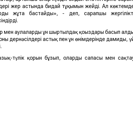
дері жер астында бидай тұқымын жейді. Ал көктемд
рды жұта бастайды», - деп, сарапшы жергілікт
ндірді.
р мен аулаларды ұн шыртылдақ қоңыздары басып алд
оның дернәсілдері астық пен ұн өнімдерінде дамиды, ү
.
азық-түлік қорын бұзып, олардың сапасы мен сақта
а, астық жейтін барылдауық қоңыз (Carabidae) бен ұ
іктердің екі бөлек түрі. Шыртылдақ қоңыздар негізіне
 табиғи ландшафттар мен агроценоздарды мекендейді
нын және оның ауыл шаруашылығы дақылдарына қанда
стрлігінің Қазақ өсімдік қорғау және карантин ғылыми
ықтай алады.
ей Казахстана на нашем канале
telegram
, узнавайте о