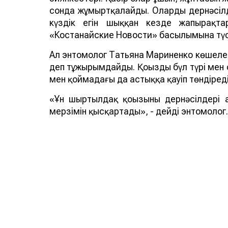
сонда жұмыртқалайды. Олардың дернәсіл
күздік егін шыққан кезде жапырақта
«Костанайские Новости» басылымына түсі
Ал энтомолог Татьяна Мариненко көшеле
деп тұжырымдайды. Қоңыздың бүл түрі мен 
мен қоймадағы да астыққа қауіп төндіреді
«Ұн шыртылдақ қоңызының дернәсілдері 
мерзімін қысқартады», - дейді энтомолог.
ҚР БҒМ ҒК Зоология институтының айтуынш
шыртылдақ қоңыздары (Tenebrionidae) жәнд
қойма зиянкестері, ал барылдауық қоңыз
Қостанайда қандай зиянкес пайда болға
қауіп төндіретінін Ауыл шаруашылығы мини
зерттеу институты (ҚазӨҚКҒЗИ) нақты ан
Смотрите больше интересных агроновост