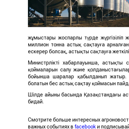
жұмыстары жоспарлы түрде жүргізіліп жа
миллион тонна астық сақтауға арналға
ескерер болсақ, астықты сақтауға жеткілі
Министрліктің хабарлауынша, астықтың
қоймаларын салу және қолданыстағылары
бойынша шаралар қабылданып жатыр. 
болатын бес астық сақтау қоймасын пайд
Шілде айының басында Қазақстандағы аст
бидай.
Смотрите больше интересных агроновост
важных событиях в
facebook
и подписыва