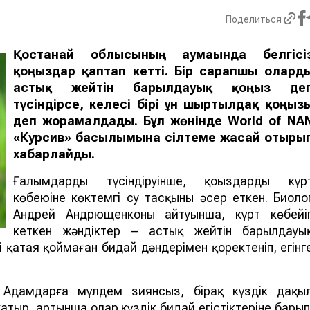
Поделиться
Қостанай облысының аумағында белгісі
қоңыздар қаптап кетті. Бір сарапшы олард
астық жейті
н
барылдауық қоңыз
де
түсіндірсе, келесі бірі
ұн ш
ыртылдақ қоңыз
деп жорамалдады.
Бұл жөнінде
World of NA
«Курсив» басылымына сілтеме жасай отыры
хабарлайды.
Ғалымдардың түсіндіруінше, қоңыздардың күр
көбеюіне көктемгі су тасқыны әсер еткен. Биоло
Андрей Андрющенконың айтуынша, күрт көбейі
кеткен жәндіктер – астық жейтін барылдауы
әлі қатая қоймаған бидай дәндерімен қоректеніп, егінг
. Адамдарға мүлдем зиянсыз, бірақ күздік дақы
атыр, артынша олар күздік бидай егістіктеріне барып