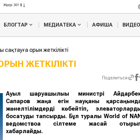
Жүгері 301 $
Күріш 408 $
Бидай 423 $
БЛОГТАР
МЕДИАТЕКА
АФИША
ВИДЕ
 сақтауға орын жеткілікті
 ОРЫН ЖЕТКІЛІКТІ
Ресей достас
Еуропаға ал
Поделиться
елдерге аграрлық
жолмен бал
экспортты ұлғайтпақ
экспорттаға
кәсіпкерге ₸
Ауыл шаруашылығы министрі Айдарбе
айыппұл сал
Сапаров жаңа егін науқаны қарсаңынд
жөнелтілімдерді көбейтіп, элеваторлард
босатуды тапсырды. Бұл туралы World of NA
ведомствоға сілтеме жасай отыры
хабарлайды.