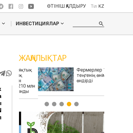
ӨТІНІШ ҚАЛДЫРУ
Тіл
KZ
О
ИНВЕСТИЦИЯЛАР
ЖАҢАЛЫҚТАР
аяқтық
Фермерлер 1,6 трлн
ық
теңгенің өнімін
н
өндірді
210 млн
к
ынды
а
ы
1
2
3
4
5
N
п