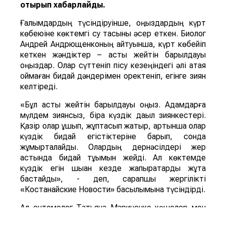
отырып хабарлайды.
Ғалымдардың түсіндіруінше, қоңыздардың күрт
көбеюіне көктемгі су тасқыны әсер еткен. Биолог
Андрей Андрющенконың айтуынша, күрт көбейіп
кеткен жәндіктер – астық жейтін барылдауық
қоңыздар. Олар сүттеніп пісу кезеңіндегі әлі қатая
қоймаған бидай дәндерімен қоректеніп, егінге зиян
келтіреді.
«Бұл астық жейтін барылдауық қоңыз. Адамдарға
мүлдем зиянсыз, бірақ күздік дақыл зиянкестері.
Қазір олар ұшып, жұптасып жатыр, артынша олар
күздік бидай егістіктеріне барып, сонда
жұмыртқалайды. Олардың дернәсілдері жер
астында бидай тұқымын жейді. Ал көктемде
күздік егін шыққан кезде жапырақтарды жұта
бастайды», - деп, сарапшы жергілікті
«Костанайские Новости» басылымына түсіндірді.
Ал энтомолог Татьяна Мариненко көшелер мен
аулаларды ұн шыртылдақ қоңыздары басып алды