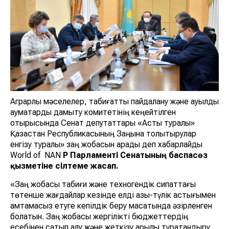
Аграрлық мәселелер, табиғатты пайдалану және ауылдық
аумақтарды дамыту комитетінің кеңейтілген
отырысында Сенат депутаттары «Астық туралы»
Қазақстан Республикасының Заңына толықтырулар
енгізу туралы» заң жобасын қарады деп хабарлайды
World of NAN
ҚР Парламенті Сенатының баспасөз
қызметіне сілтеме жасап.
«Заң жобасы табиғи және техногендік сипаттағы
төтенше жағдайлар кезінде елді азық-түлік астығымен
қамтамасыз етуге кепілдік беру мақсатында әзірленген
болатын. Заң жобасы жергілікті бюджеттердің
есебінен сатып алу және жеткізу арқылы тұрақтандыру