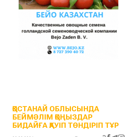
ҚОСТАНАЙ ОБЛЫСЫНДА
БЕЙМӘЛІМ ҚОҢЫЗДАР
БИДАЙҒА ҚАУІП ТӨНДІРІП ТҰР