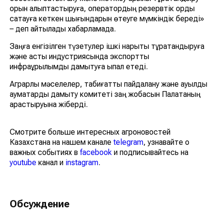
қорын қалыптастыруға, оператордың резервтік қорды
сақтауға кеткен шығындарын өтеуге мүмкіндік береді»
– деп айтылады хабарламада.
Заңға енгізілген түзетулер ішкі нарықты тұрақтандыруға
және астық индустриясында экспорттық
инфрақұрылымды дамытуға ықпал етеді.
Аграрлық мәселелер, табиғатты пайдалану және ауылдық
аумақтарды дамыту комитеті заң жобасын Палатаның
қарастыруына жіберді.
Смотрите больше интересных агроновостей
Казахстана на нашем канале
telegram
, узнавайте о
важных событиях в
facebook
и подписывайтесь на
youtube
канал и
instagram
.
Обсуждение