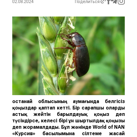
02.08.2024
Поделиться
Қостанай облысының аумағында белгісіз
қоңыздар қаптап кетті. Бір сарапшы оларды
астық жейті
н
барылдауық қоңыз
деп
түсіндірсе, келесі бірі
ұн ш
ыртылдақ қоңызы
деп жорамалдады.
Бұл жөнінде
World of NAN
«Курсив» басылымына сілтеме жасай