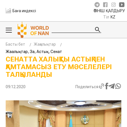
Баға индексі
ӨТІНІШ ҚАЛДЫРУ
Тіл
KZ
Басты бет
Жаңалықтар
Жаңалықтар, Заң, Астық, Сенат
СЕНАТТА ХАЛЫҚТЫ АСТЫҚПЕН
ҚАМТАМАСЫЗ ЕТУ МӘСЕЛЕЛЕРІ
ТАЛҚЫЛАНДЫ
09.12.2020
Поделиться