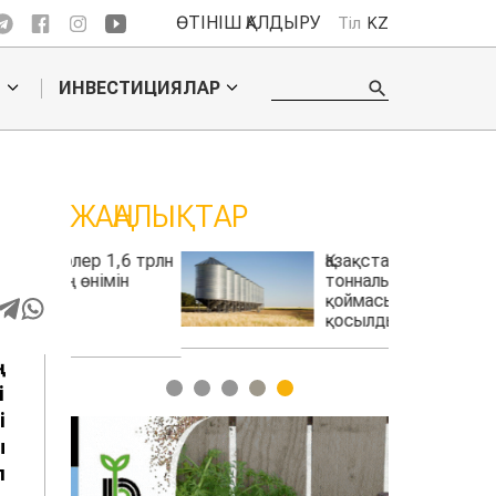
ӨТІНІШ ҚАЛДЫРУ
Тіл
KZ
О
ИНВЕСТИЦИЯЛАР
ЖАҢАЛЫҚТАР
,6 трлн
Қазақстанда 100 мың
мін
тонналық астық
қоймасы іске
қосылды
ң
1
2
3
4
5
і
і
ы
л