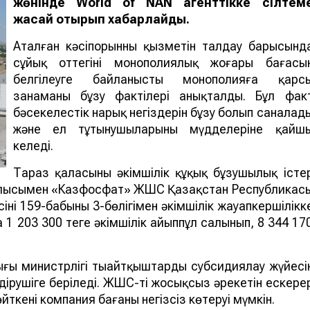
жөнінде World of NAN агенттікке сілтем
жасай отырып хабарлайды.
Аталған кәсіпорынның қызметін талдау барысынд
сұйық оттегінің монополиялық жоғары бағасы
белгілеуге байланысты монополияға қарс
заңнаманы бұзу фактілері анықталды. Бұл фак
бәсекелестік нарық негіздерін бұзу болып саналад
және ел тұтынушыларының мүдделеріне қайш
келеді.
Тараз қаласының әкімшілік құқық бұзушылық істе
аулысымен «Казфосфат» ЖШС Қазақстан Республикас
нің 159-бабының 3-бөлігімен әкімшілік жауапкершілікк
1 203 300 теңге әкімшілік айыппұл салынып, 8 344 17
лығы министрлігі тыңайтқыштарды субсидиялау жүйесі
ндірушіге беріледі. ЖШС-тің жосықсыз әрекетін ескере
ткені компания бағаны негізсіз көтеруі мүмкін.