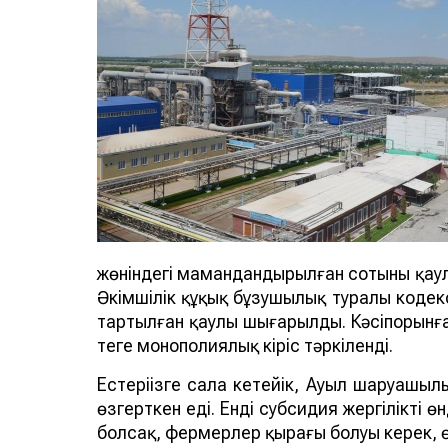
жөніндегі мамандандырылған сотының қ
Әкімшілік құқық бұзушылық туралы кодексі
тартылған қаулы шығарылды. Кәсіпорынға 
теңге монополиялық кіріс тәркіленді.
Естеріңізге сала кетейік, Ауыл шаруашы
өзгерткен еді. Енді субсидия жергілікті ө
болсақ, фермерлер қырағы болуы керек, өй