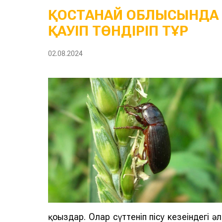
ҚОСТАНАЙ ОБЛЫСЫНДА 
ҚАУІП ТӨНДІРІП ТҰР
02.08.2024
қоңыздар. Олар сүттеніп пісу кезеңіндегі 