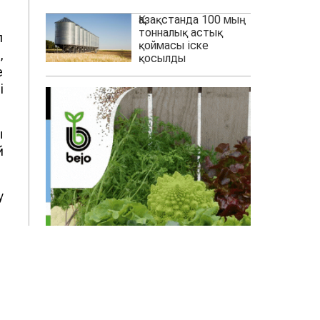
Қазақстанда 100 мың
тонналық астық
л
қоймасы іске
,
қосылды
е
і
ы
й
у
н
н
.
й
-