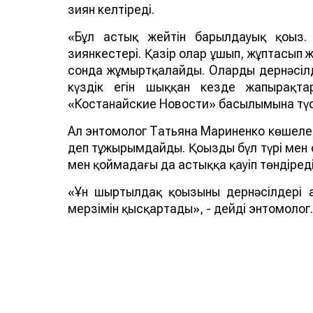
зиян келтіреді.
«Бұл астық жейтін барылдауық қоңыз
зиянкестері. Қазір олар ұшып, жұптасып ж
сонда жұмыртқалайды. Олардың дернәсіл
күздік егін шыққан кезде жапырақта
«Костанайские Новости» басылымына түсі
Ал энтомолог Татьяна Мариненко көшеле
деп тұжырымдайды. Қоңыздың бүл түрі мен 
мен қоймадағы да астыққа қауіп төндіреді
«Ұн шыртылдақ қоңызының дернәсілдері 
мерзімін қысқартады», - дейді энтомолог.
ҚР БҒМ ҒК Зоология институтының айтуынш
шыртылдақ қоңыздары (Tenebrionidae) жәнд
қойма зиянкестері, ал барылдауық қоңыз
Қостанайда қандай зиянкес пайда болға
қауіп төндіретінін Ауыл шаруашылығы мини