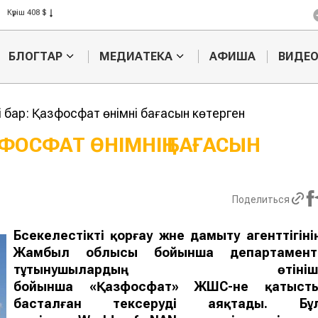
Күріш 408 $
Бидай 423 $
БЛОГТАР
МЕДИАТЕКА
АФИША
ВИДЕ
ні бар: Қазфосфат өнімнің бағасын көтерген
АЗФОСФАТ ӨНІМНІҢ БАҒАСЫН
Еуропаға алаяқтық
Фермерлер 1
жолмен балық
теңгенің өні
экспорттаған
өндірді
Поделиться
кәсіпкерге ₸210 млн
айыппұл салынды
Бәсекелестікті қорғау және дамыту агенттігіні
Жамбыл облысы бойынша департамент
тұтынушылардың өтініш
бойынша «Қазфосфат» ЖШС-не қатыст
басталған тексеруді аяқтады. Бұ