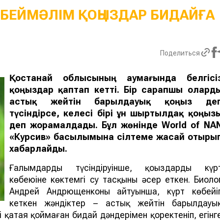
БЕЙМӘЛІМ ҚОҢЫЗДАР БИДАЙҒА
Поделиться
Қостанай облысының аумағында белгісі
қоңыздар қаптап кетті. Бір сарапшы олард
астық жейті
н
барылдауық қоңыз
де
түсіндірсе, келесі бірі
ұн ш
ыртылдақ қоңыз
деп жорамалдады.
Бұл жөнінде
World of NA
«Курсив» басылымына сілтеме жасай отыры
хабарлайды.
Ғалымдардың түсіндіруінше, қоңыздардың күр
көбеюіне көктемгі су тасқыны әсер еткен. Биоло
Андрей Андрющенконың айтуынша, күрт көбейі
кеткен жәндіктер – астық жейтін барылдауы
әлі қатая қоймаған бидай дәндерімен қоректеніп, егінг