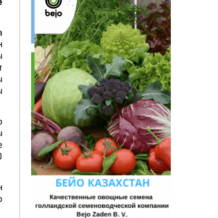
е
а
н
ы
т
ы
ы
р
ы
е
0
н
р