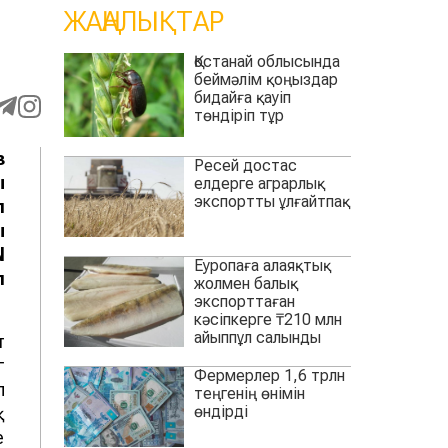
ЖАҢАЛЫҚТАР
Қостанай облысында
беймәлім қоңыздар
бидайға қауіп
төндіріп тұр
з
Ресей достас
ы
елдерге аграрлық
экспортты ұлғайтпақ
п
ы
N
Еуропаға алаяқтық
п
жолмен балық
экспорттаған
кәсіпкерге ₸210 млн
айыппұл салынды
т
г
Фермерлер 1,6 трлн
п
теңгенің өнімін
өндірді
қ
е