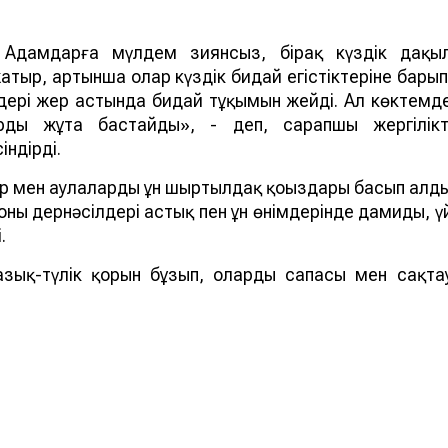
. Адамдарға мүлдем зиянсыз, бірақ күздік дақы
атыр, артынша олар күздік бидай егістіктеріне барып
дері жер астында бидай тұқымын жейді. Ал көктемд
рды жұта бастайды», - деп, сарапшы жергілікт
ндірді.
р мен аулаларды ұн шыртылдақ қоңыздары басып алд
оның дернәсілдері астық пен ұн өнімдерінде дамиды, ү
.
азық-түлік қорын бұзып, олардың сапасы мен сақта
а, астық жейтін барылдауық қоңыз (Carabidae) бен ұ
іктердің екі бөлек түрі. Шыртылдақ қоңыздар негізіне
 табиғи ландшафттар мен агроценоздарды мекендейді
нын және оның ауыл шаруашылығы дақылдарына қанда
стрлігінің Қазақ өсімдік қорғау және карантин ғылыми