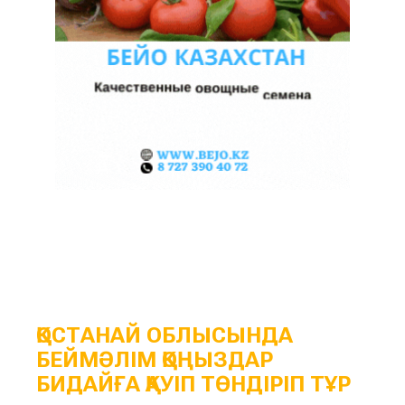
ҚОСТАНАЙ ОБЛЫСЫНДА
БЕЙМӘЛІМ ҚОҢЫЗДАР
БИДАЙҒА ҚАУІП ТӨНДІРІП ТҰР