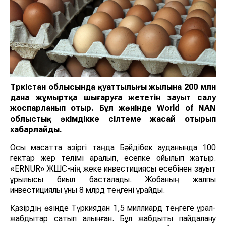
Түркістан облысында қуаттылығы жылына 200 млн
дана жұмыртқа шығаруға жететін зауыт салу
жоспарланып отыр. Бұл жөнінде World of NAN
облыстық әкімдікке сілтеме жасай отырып
хабарлайды.
Осы мақсатта қазіргі таңда Бәйдібек ауданында 100
гектар жер телімі қаралып, есепке қойылып жатыр.
«ERNUR» ЖШС-нің жеке инвестициясы есебінен зауыт
құрылысы биыл басталады. Жобаның жалпы
инвестициялық құны 8 млрд теңгені құрайды.
Қазірдің өзінде Түркиядан 1,5 миллиард теңгеге құрал-
жабдықтар сатып алынған. Бұл жабдықты пайдалану