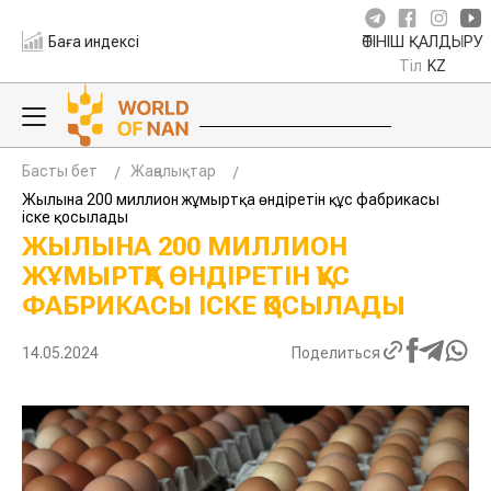
Баға индексі
ӨТІНІШ ҚАЛДЫРУ
Тіл
KZ
Басты бет
Жаңалықтар
Жылына 200 миллион жұмыртқа өндіретін құс фабрикасы
іске қосылады
ЖЫЛЫНА 200 МИЛЛИОН
ЖҰМЫРТҚА ӨНДІРЕТІН ҚҰС
ФАБРИКАСЫ ІСКЕ ҚОСЫЛАДЫ
14.05.2024
Поделиться