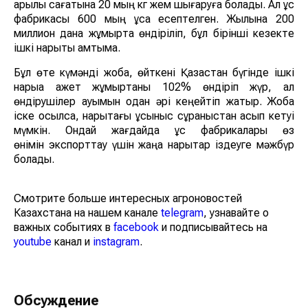
арқылы сағатына 20 мың кг жем шығаруға болады. Ал құс
фабрикасы 600 мың құсқа есептелген. Жылына 200
миллион дана жұмыртқа өндіріліп, бұл бірінші кезекте
ішкі нарықты қамтымақ.
Бұл өте күмәнді жоба, өйткені Қазақстан бүгінде ішкі
нарыққа қажет жұмыртқаны 102% өндіріп жүр, ал
өндірушілер ауқымын одан әрі кеңейтіп жатыр. Жоба
іске қосылса, нарықтағы ұсыныс сұраныстан асып кетуі
мүмкін. Ондай жағдайда құс фабрикалары өз
өнімін экспорттау үшін жаңа нарықтар іздеуге мәжбүр
болады.
Смотрите больше интересных агроновостей
Казахстана на нашем канале
telegram
, узнавайте о
важных событиях в
facebook
и подписывайтесь на
youtube
канал и
instagram
.
Обсуждение