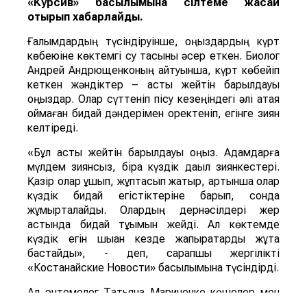
«Курсив» басылымына сілтеме жасай
отырып хабарлайды.
Ғалымдардың түсіндіруінше, қоңыздардың күрт
көбеюіне көктемгі су тасқыны әсер еткен. Биолог
Андрей Андрющенконың айтуынша, күрт көбейіп
кеткен жәндіктер – астық жейтін барылдауық
қоңыздар. Олар сүттеніп пісу кезеңіндегі әлі қатая
қоймаған бидай дәндерімен қоректеніп, егінге зиян
келтіреді.
«Бұл астық жейтін барылдауық қоңыз. Адамдарға
мүлдем зиянсыз, бірақ күздік дақыл зиянкестері.
Қазір олар ұшып, жұптасып жатыр, артынша олар
күздік бидай егістіктеріне барып, сонда
жұмыртқалайды. Олардың дернәсілдері жер
астында бидай тұқымын жейді. Ал көктемде
күздік егін шыққан кезде жапырақтарды жұта
бастайды», - деп, сарапшы жергілікті
«Костанайские Новости» басылымына түсіндірді.
Ал энтомолог Татьяна Мариненко көшелер мен
аулаларды ұн шыртылдақ қоңыздары басып алды