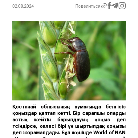
02.08.2024
Поделиться
Қостанай облысының аумағында белгісіз
қоңыздар қаптап кетті. Бір сарапшы оларды
астық жейті
н
барылдауық қоңыз
деп
түсіндірсе, келесі бірі
ұн ш
ыртылдақ қоңызы
деп жорамалдады.
Бұл жөнінде
World of NAN