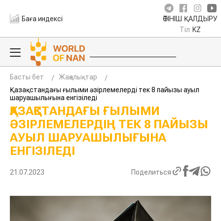
Баға индексі
ӨТІНІШ ҚАЛДЫРУ
Тіл
KZ
Басты бет
Жаңалықтар
Қазақстандағы ғылыми әзірлемелердің тек 8 пайызы ауыл
шаруашылығына енгізіледі
ҚАЗАҚСТАНДАҒЫ ҒЫЛЫМИ
ӘЗІРЛЕМЕЛЕРДІҢ ТЕК 8 ПАЙЫЗЫ
АУЫЛ ШАРУАШЫЛЫҒЫНА
ЕНГІЗІЛЕДІ
21.07.2023
Поделиться