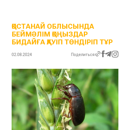
ҚОСТАНАЙ ОБЛЫСЫНДА
БЕЙМӘЛІМ ҚОҢЫЗДАР
БИДАЙҒА ҚАУІП ТӨНДІРІП ТҰР
02.08.2024
Поделиться