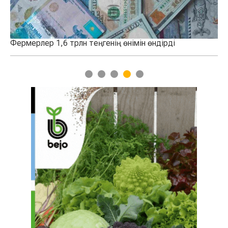
імін өндірді
Қазақстанда 100 мың тонналық асты
қосылды
1
2
3
4
5