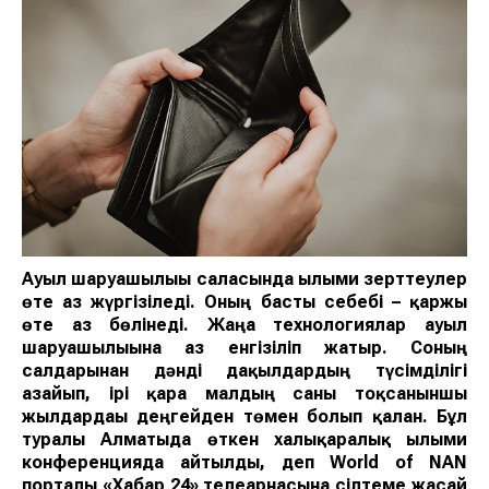
Ауыл шаруашылығы саласында ғылыми зерттеулер
өте аз жүргізіледі. Оның басты себебі –
қаржы
өте аз бөлінеді. Жаңа технологиялар ауыл
шаруашылығына аз енгізіліп жатыр. Соның
салдарынан дәнді дақылдардың түсімділігі
азайып, ірі қара малдың саны тоқсаныншы
жылдардағы деңгейден төмен болып қалған. Бұл
туралы Алматыда өткен халықаралық ғылыми
конференцияда айтылды, деп
World of NAN
порталы «Хабар
24»
телеарнасына сілтеме жасай