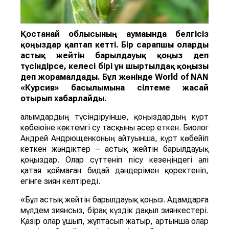
Қостанай облысының аумағында белгісіз
қоңыздар қаптап кетті. Бір сарапшы оларды
астық жейті
н
барылдауық қоңыз
деп
түсіндірсе, келесі бірі
ұн ш
ыртылдақ қоңызы
деп жорамалдады.
Бұл жөнінде
World of NAN
«Курсив» басылымына сілтеме жасай
отырып хабарлайды.
Ғалымдардың түсіндіруінше, қоңыздардың күрт
көбеюіне көктемгі су тасқыны әсер еткен. Биолог
Андрей Андрющенконың айтуынша, күрт көбейіп
кеткен жәндіктер – астық жейтін барылдауық
қоңыздар. Олар сүттеніп пісу кезеңіндегі әлі
қатая қоймаған бидай дәндерімен қоректеніп,
егінге зиян келтіреді.
«Бұл астық жейтін барылдауық қоңыз. Адамдарға
мүлдем зиянсыз, бірақ күздік дақыл зиянкестері.
Қазір олар ұшып, жұптасып жатыр, артынша олар