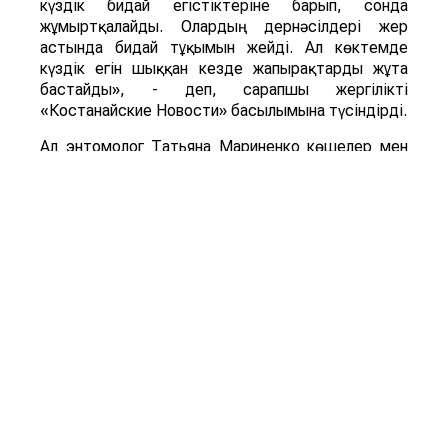
күздік бидай егістіктеріне барып, сонда
жұмыртқалайды. Олардың дернәсілдері жер
астында бидай тұқымын жейді. Ал көктемде
күздік егін шыққан кезде жапырақтарды жұта
бастайды», - деп, сарапшы жергілікті
«Костанайские Новости» басылымына түсіндірді.
Ал энтомолог Татьяна Мариненко көшелер мен
аулаларды ұн шыртылдақ қоңыздары басып алды
деп тұжырымдайды. Қоңыздың бүл түрі мен оның
дернәсілдері астық пен ұн өнімдерінде дамиды,
үй мен қоймадағы да астыққа қауіп төндіреді.
«Ұн шыртылдақ қоңызының дернәсілдері азық-
түлік қорын бұзып, олардың сапасы мен сақтау
мерзімін қысқартады», - дейді энтомолог.
ҚР БҒМ ҒК Зоология институтының айтуынша,
астық жейтін барылдауық қоңыз (Carabidae) бен
ұн шыртылдақ қоңыздары (Tenebrionidae)
жәндіктердің екі бөлек түрі. Шыртылдақ
қоңыздар негізінен қойма зиянкестері, ал