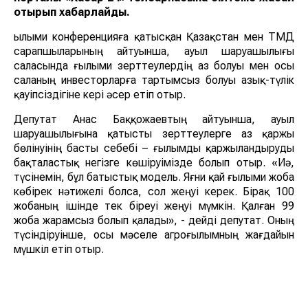
отырып хабарлайды.
Ғылыми конференцияға қатысқан Қазақстан мен ТМД
сарапшыларының айтуынша, ауыл шаруашылығы
саласында ғылыми зерттеулердің аз болуы мен осы
саланың инвесторларға тартымсыз болуы азық-түлік
қауіпсіздігіне кері әсер етіп отыр.
Депутат Анас Баққожаевтың айтуынша, ауыл
шаруашылығына қатысты зерттеулерге аз қаржы
бөлінуінің басты себебі – ғылымды қаржыландыруды
бақталастық негізге көшіруімізде болып отыр. «Иә,
түсінемін, бұл батыстық модель. Яғни қай ғылыми жоба
көбірек нәтижелі болса, сол жеңуі керек. Бірақ 100
жобаның ішінде тек біреуі жеңуі мүмкін. Қалған 99
жоба жарамсыз болып қалады», - дейді депутат. Оның
түсіндіруінше, осы мәселе агроғылымның жағдайын
мүшкіл етіп отыр.