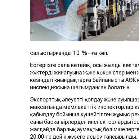
салыстырғанда 10 % - ға көп.
Естеріңізге сала кетейік, осы жылдың көктем
жүктердің жиналуына және көкөністер мен 
кезіндегі қиындықтарға байланысты АӨК м
инспекциясына шағымданған болатын.
Экспорттық әлеуетті қолдау және ауылша
мақсатында мемлекеттік инспекторлар ка
қабылдау бойынша күшейтілген жұмыс реж
саны басқа өңірлерден инспекторларды іс
жағдайда барлық аумақтық бөлімшелерге 
20:00-ге дейін жүзеге асыру тапсырылды.