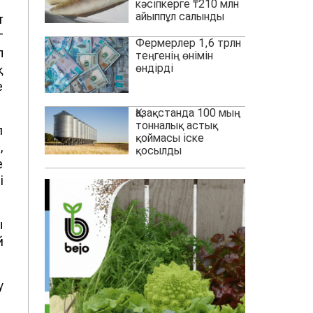
кәсіпкерге ₸210 млн
айыппұл салынды
т
г
Фермерлер 1,6 трлн
п
теңгенің өнімін
өндірді
қ
е
Қазақстанда 100 мың
тонналық астық
л
қоймасы іске
,
қосылды
е
і
ы
й
у