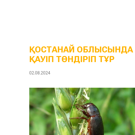
ҚОСТАНАЙ ОБЛЫСЫНДА 
ҚАУІП ТӨНДІРІП ТҰР
02.08.2024