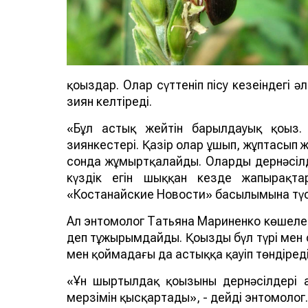
қоңыздар. Олар сүттеніп пісу кезеңіндегі 
зиян келтіреді.
«Бұл астық жейтін барылдауық қоңыз
зиянкестері. Қазір олар ұшып, жұптасып ж
сонда жұмыртқалайды. Олардың дернәсіл
күздік егін шыққан кезде жапырақта
«Костанайские Новости» басылымына түсі
Ал энтомолог Татьяна Мариненко көшеле
деп тұжырымдайды. Қоңыздың бүл түрі мен 
мен қоймадағы да астыққа қауіп төндіреді
«Ұн шыртылдақ қоңызының дернәсілдері 
мерзімін қысқартады», - дейді энтомолог.