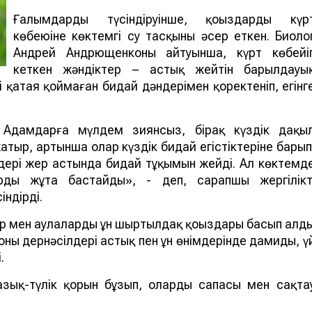
Ғалымдардың түсіндіруінше, қоңыздардың күр
көбеюіне көктемгі су тасқыны әсер еткен. Биоло
Андрей Андрющенконың айтуынша, күрт көбейі
кеткен жәндіктер – астық жейтін барылдауы
әлі қатая қоймаған бидай дәндерімен қоректеніп, егінг
. Адамдарға мүлдем зиянсыз, бірақ күздік дақы
атыр, артынша олар күздік бидай егістіктеріне барып
дері жер астында бидай тұқымын жейді. Ал көктемд
рды жұта бастайды», - деп, сарапшы жергілікт
ндірді.
р мен аулаларды ұн шыртылдақ қоңыздары басып алд
оның дернәсілдері астық пен ұн өнімдерінде дамиды, ү
.
азық-түлік қорын бұзып, олардың сапасы мен сақта