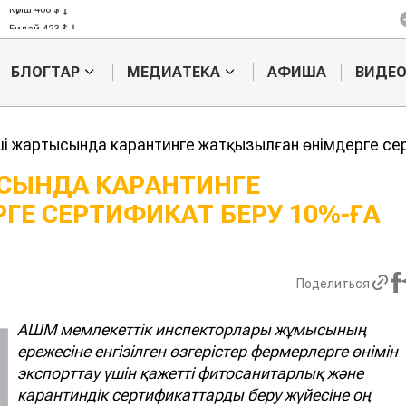
Күріш 408 $
Бидай 423 $
БЛОГТАР
МЕДИАТЕКА
АФИША
ВИДЕ
ші жартысында карантинге жатқызылған өнімдерге се
ЫСЫНДА КАРАНТИНГЕ
Е СЕРТИФИКАТ БЕРУ 10%-ҒА
Еуропаға алаяқтық
Фермерлер 1
жолмен балық
теңгенің өні
экспорттаған
өндірді
кәсіпкерге ₸210 млн
айыппұл салынды
Поделиться
АШМ мемлекеттік инспекторлары жұмысының
ережесіне енгізілген өзгерістер фермерлерге өнімін
экспорттау үшін қажетті фитосанитарлық және
карантиндік сертификаттарды беру жүйесіне оң