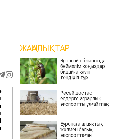
ЖАҢАЛЫҚТАР
Қостанай облысында
беймәлім қоңыздар
бидайға қауіп
төндіріп тұр
з
Ресей достас
ы
елдерге аграрлық
экспортты ұлғайтпақ
п
ы
N
Еуропаға алаяқтық
п
жолмен балық
экспорттаған