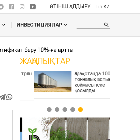
ӨТІНІШ ҚАЛДЫРУ
Тіл
KZ
О
ИНВЕСТИЦИЯЛАР
ртификат беру 10%-ға артты
ЖАҢАЛЫҚТАР
,6 трлн
Қазақстанда 100 мың
мін
тонналық астық
қоймасы іске
қосылды
1
2
3
4
5