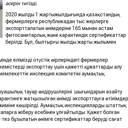
әсерін тигізді.
2020 жылдың 1 жартыжылдығында қазақстандық
фермерлерге республикадан тыс жерлерге
экспортталатын өнімдеріне 165 мыңнан астам
фитосанитарлық және карантиндік сертификаттар
берілді. Бұл, былтырғы жылдың жарты жылымен
інде еліміздің оңтүстік өңірлеріндегі фермерлер
жемістерді экспорттау үшін қажетті құжаттарды алу
емлекеттік инспекция комитетінің аумақтық
руашылық тауар өндірушілерінің шығындарын азайту
рантинге жатқызылған өнімді экспорттауға өтінімде
иміне көшірілді. Аумақтық инспекциялардың штаттық
сапарға жіберу есебінен ұлғайтылды. Қажет болған
тез бұзылатын өнімге сертификаттар беруді сағат