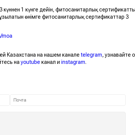
3 күннен 1 күнге дейін, фитосанитарлық сертификатт
з бұзылатын өнімге фитосанитарлық сертификаттар 3
s/moa
ей Казахстана на нашем канале
telegram
, узнавайте о
йтесь на
youtube
канал и
instagram
.