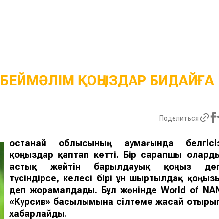
БЕЙМӘЛІМ ҚОҢЫЗДАР БИДАЙҒА
Поделиться
Қостанай облысының аумағында белгісі
қоңыздар қаптап кетті. Бір сарапшы олард
астық жейті
н
барылдауық қоңыз
де
түсіндірсе, келесі бірі
ұн ш
ыртылдақ қоңыз
деп жорамалдады.
Бұл жөнінде
World of NA
«Курсив» басылымына сілтеме жасай отыры
хабарлайды.