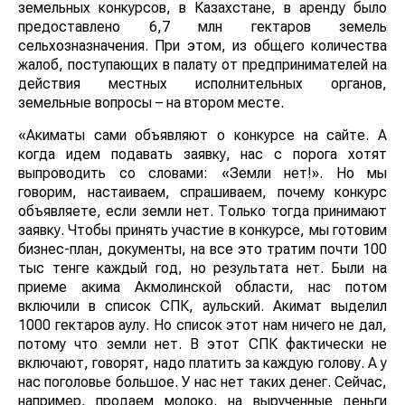
земельных конкурсов, в Казахстане, в аренду было
предоставлено 6,7 млн гектаров земель
сельхозназначения. При этом, из общего количества
жалоб, поступающих в палату от предпринимателей на
действия местных исполнительных органов,
земельные вопросы – на втором месте.
«Акиматы сами объявляют о конкурсе на сайте. А
когда идем подавать заявку, нас с порога хотят
выпроводить со словами: «Земли нет!». Но мы
говорим, настаиваем, спрашиваем, почему конкурс
объявляете, если земли нет. Только тогда принимают
заявку. Чтобы принять участие в конкурсе, мы готовим
бизнес-план, документы, на все это тратим почти 100
тыс тенге каждый год, но результата нет. Были на
приеме акима Акмолинской области, нас потом
включили в список СПК, аульский. Акимат выделил
1000 гектаров аулу. Но список этот нам ничего не дал,
потому что земли нет. В этот СПК фактически не
включают, говорят, надо платить за каждую голову. А у
нас поголовье большое. У нас нет таких денег. Сейчас,
например, продаем молоко, на вырученные деньги