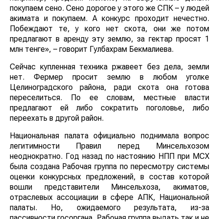
покупаем сено. Сено дорогое у этого же СПК – у людей
акимата и покупаем. А конкурс проходит нечестно.
Побеждают те, у кого нет скота, они же потом
предлагают в аренду эту землю, за гектар просят 1
млн тенге», – говорит Гулбахрам Бекмалиева.
Сейчас купленная техника ржавеет без дела, земли
нет. Фермер просит землю в любом уголке
Целиноградского района, ради скота она готова
переселиться. По ее словам, местные власти
предлагают ей либо сократить поголовье, либо
переехать в другой район.
Национальная палата официально поднимала вопрос
легитимности Правил перед Минсельхозом
неоднократно. Год назад по настоянию НПП при МСХ
была создана Рабочая группа по пересмотру системы
оценки конкурсных предложений, в состав которой
вошли представители Минсельхоза, акиматов,
отраслевых ассоциации в сфере АПК, Национальной
палаты. Но, ожидаемого результата, из-за
пассивности госоргана, Рабочая группа выдать так и не