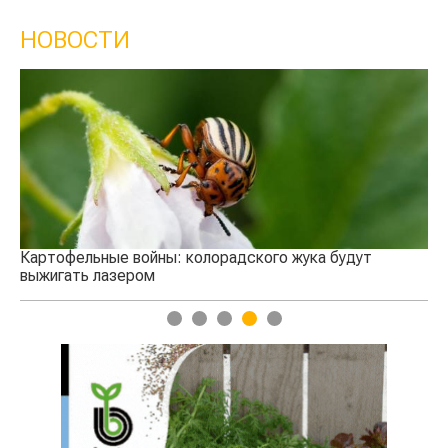
НОВОСТИ
Кыргызстан обошел Казахстан по темпам роста
сельского хозяйства
удут
1
2
3
4
5