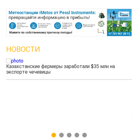
НОВОСТИ
Казахстанские фермеры заработали $35 млн на
экспорте чечевицы
Жа
1
2
3
4
5