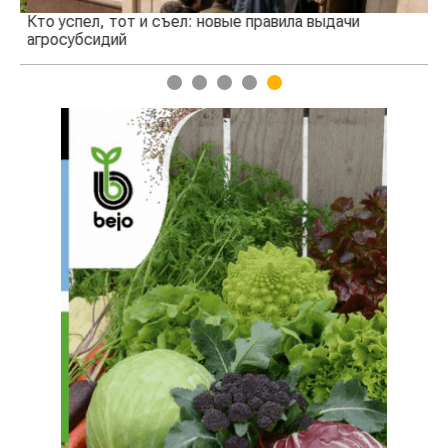
Кто успел, тот и съел: новые правила выдачи
Ка
агросубсидий
пр
1
2
3
4
5