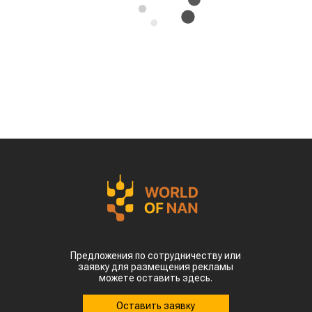
Казахстана совершили масштабный прорыв
на мировом рынке зернобобовых, продав за
рубеж более 93 тыс тонн чечевицы,
сообщает
World
of
NAN
.
По данным Lsm.kz, этот объем сразу в 6,7 раза
превысил показатели аналогичного периода
прошлого года. Суммарная экспортная выручка
отечественных производителей приблизилась к
отметке в $35 млн.
Казахстанскую чечевицу активно закупают 23
страны мира. Ключевым торговым партнером
остается Турция, которая увеличила закупки в
пять раз и импортировала 63,4 тыс. тонн.
Главной сенсацией отчетного периода стал
рынок Китая. Если в прошлом году отгрузки туда
полностью отсутствовали, то за пять месяцев
текущего года КНР выкупила сразу 14,2 тыс.
тонн казахстанской чечевицы.
Высокую динамику спроса показывают и другие