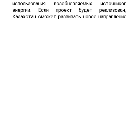
использования возобновляемых источников
энергии. Если проект будет реализован,
Казахстан сможет развивать новое направление
глубокой переработки сельскохозяйственной
продукции, одновременно расширяя рынок сбыта
сырья и внедряя технологии «зеленой»
экономики.
Для справки: Sustainable Aviation Fuel (SAF) –
экологически чистое авиационное топливо,
которое производится из возобновляемого
сырья, включая сельскохозяйственную
продукцию и органические отходы. Его
использование позволяет значительно сократить
углеродный след авиации по сравнению с
традиционным авиационным керосином.
Смотрите больше интересных агроновостей
Казахстана на нашем канале
telegram
, узнавайте
о важных событиях в
facebook
и подписывайтесь
на
youtube
канал и
instagram
.