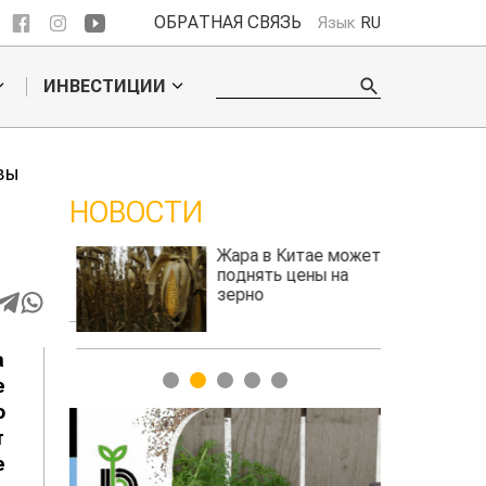
ОБРАТНАЯ СВЯЗЬ
Язык
RU
ИНВЕСТИЦИИ
зы
НОВОСТИ
ие
Жара в Китае может
на
поднять цены на
зерно
авиатоплива
а
1
2
3
4
5
е
ю
т
е