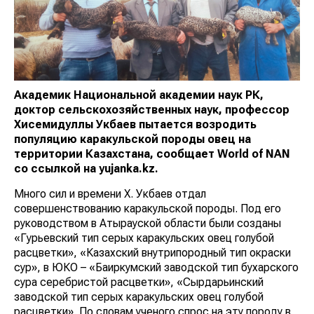
Академик Национальной академии наук РК,
доктор сельскохозяйственных наук, профессор
Хисемидуллы Укбаев пытается возродить
популяцию каракульской породы овец на
территории Казахстана, сообщает
World
of
NAN
со ссылкой на yujanka.kz.
Много сил и времени Х. Укбаев отдал
совершенствованию каракульской породы. Под его
руководством в Атырауской области были созданы
«Гурьевский тип серых каракульских овец голубой
расцветки», «Казахский внутрипородный тип окраски
сур», в ЮКО – «Баиркумский заводской тип бухарского
сура серебристой расцветки», «Сырдарьинский
заводской тип серых каракульских овец голубой
расцветки». По словам ученого спрос на эту породу в