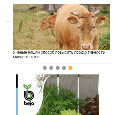
Ученые нашли способ повысить продуктивность
Жа
мясного скота
1
2
3
4
5