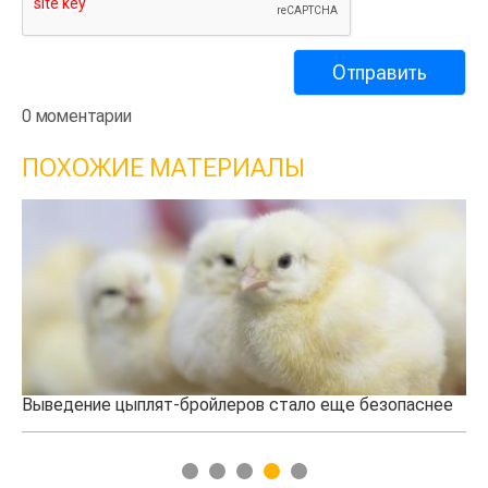
0 моментарии
ПОХОЖИЕ МАТЕРИАЛЫ
опаснее
Новый скороспелый и засухоустойчивый сорт пше
создали израильские ученые
1
2
3
4
5