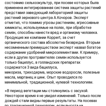
состоянию сельхозкультур, при посеве которых была
применена интегрированная система защиты растений
представил заведующий лабораторией защиты
растений зернового центра А.Кочоров. Эксперт
отметил, что помимо угрозы растениям, агрессивные
химикаты, используемые на полях, при обработке
семян, способны нанести вред и организму человека.
Продукция же компании Koppert, за счет
органического состава абсолютна безвредна. Вторым
несомненным преимуществом эксперт назвал богатое
содержание удобрений микроэлементами. К примеру,
если в других протравителях семян используется
только бациллус, в голландских препаратах
содержатся 3 вида бациллуса,
микориза, триходерма, морские водоросли, полезные
масла, марганец и цинк. Опыт проводился по
минимальной, традиционной, нулевой технологиям.
«В период вегетации мы столкнулись с засухой.
Некоторое время я не увидел изменений. Только после
дождей стали видны первые результаты. На посевах
по традиционной технологии, если высота на