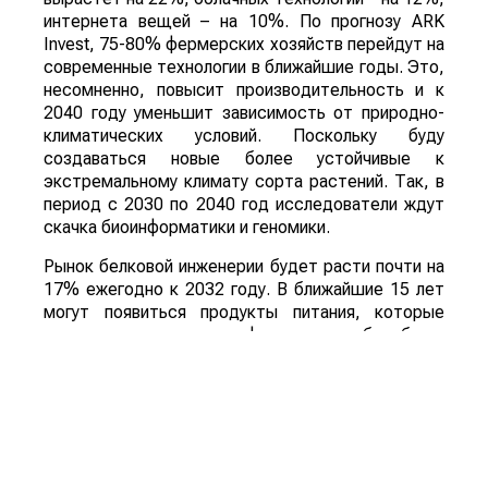
интернета вещей – на 10%. По прогнозу ARK
Invest, 75-80% фермерских хозяйств перейдут на
современные технологии в ближайшие годы. Это,
несомненно, повысит производительность и к
2040 году уменьшит зависимость от природно-
климатических условий. Поскольку буду
создаваться новые более устойчивые к
экстремальному климату сорта растений. Так, в
период с 2030 по 2040 год исследователи ждут
скачка биоинформатики и геномики.
Рынок белковой инженерии будет расти почти на
17% ежегодно к 2032 году. В ближайшие 15 лет
могут появиться продукты питания, которые
предназначены для профилактики и борьбы с
такими болезнями, как диабет, болезнь
Альцгеймера, ожирение и т. д.
В общем и целом, инновации кардинально
изменят облик сельского хозяйства. Причем те,
кто не будет их внедрять, станет просто