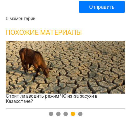
0 моментарии
ПОХОЖИЕ МАТЕРИАЛЫ
Космомониторинг показал возрождение
растительности в дельте реки Или
1
2
3
4
5