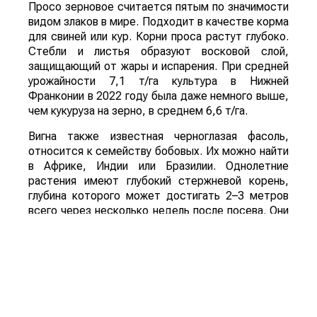
Просо зерновое считается пятым по значимости
видом злаков в мире. Подходит в качестве корма
для свиней или кур. Корни проса растут глубоко.
Стебли и листья образуют восковой слой,
защищающий от жары и испарения. При средней
урожайности 7,1 т/га культура в Нижней
Франконии в 2022 году была даже немного выше,
чем кукуруза на зерно, в среднем 6,6 т/га.
Вигна также известная черноглазая фасоль,
относится к семейству бобовых. Их можно найти
в Африке, Индии или Бразилии. Однолетние
растения имеют глубокий стержневой корень,
глубина которого может достигать 2–3 метров
всего через несколько недель после посева. Они
хорошо переносят жару и засуху, но не мороз.
Низкие температуры замедляют рост. Фасоль
по-прежнему дает урожай даже в засушливых
местах. Вот почему это важно во многих
областях.
Арахис или кунжут как культуры,