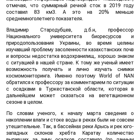
отмечая, что суммарный речной сток в 2019 году
составил 83 км3. А это на 20% меньше
среднемноголетнего показателя.
Владимир Стародубцев, д.б.н, профессор
Национального университета биоресурсов и
природопользования Украины, во время целины
изучавший проблему засоленности казахстанских почв
и вопросы недостатка водохранилищ, хорошо знаком
с ситуацией в нашей стране. К тому же ученый имеет
возможность получать и лично изучать снимки
космомониторинга. Именно поэтому World of NAN
обратился к профессору за комментарием по ситуации
с осадками в Туркестанской области, которая в
дальнейшем может сказаться на вегетационном
сезоне в целом.
По словам ученого, к началу марта сведения о
накоплении влаги и стоке воды в реках были не совсем
утешительные. Так, в бассейнах реки Арысь и рек юго-
западных склонов хребта Каратау количество
выпавших за зиму осадков составило (по данным