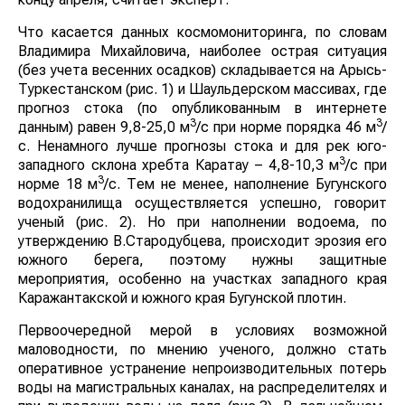
Что касается данных космомониторинга, по словам
Владимира Михайловича, наиболее острая ситуация
(без учета весенних осадков) складывается на Арысь-
Туркестанском (рис. 1) и Шаульдерском массивах, где
прогноз стока (по опубликованным в интернете
3
3
данным) равен 9,8-25,0 м
/с при норме порядка 46 м
/
с. Ненамного лучше прогнозы стока и для рек юго-
3
западного склона хребта Каратау – 4,8-10,3 м
/с при
3
норме 18 м
/с. Тем не менее, наполнение Бугунского
водохранилища осуществляется успешно, говорит
ученый (рис. 2). Но при наполнении водоема, по
утверждению В.Стародубцева, происходит эрозия его
южного берега, поэтому нужны защитные
мероприятия, особенно на участках западного края
Каражантакской и южного края Бугунской плотин.
Первоочередной мерой в условиях возможной
маловодности, по мнению ученого, должно стать
оперативное устранение непроизводительных потерь
воды на магистральных каналах, на распределителях и