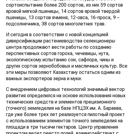
сортоиспытание более 200 сортов, из них 59 сортов
яровой мягкой пшеницы, 14 сортов яровой твердой
пшеницы, 13 сортов ячменя, 12-овса, 16-проса, 9 –
подсолнечника, 38 сортов многолетних трав.
И сегодня в соответствии с новой концепцией
диверсификации растениеводства селекционеры
центра продолжают вести работы по созданию
перспективных сортов гороха, чечевицы, нута,
экологическому испытанию сои, сафлора, чины и
других сортов зернобобовых и масличных культур. Все
эти меры позволяют Казахстану остаться одним из
важных экспортеров зерна и муки.
С внедрением цифровых технологий значимый вектор
развития определился на основе использования новых
технических средств и элементов прецизионного
(точного) земледелия на базе НПЦЗХ им. А. Бараева,
где уже более трех лет реализуется пилотный проект
с использованием элементов точного земледелия на
площади в три тысячи гектаров. Центр управления
проектом ведет реестр полей, взаимодействует с