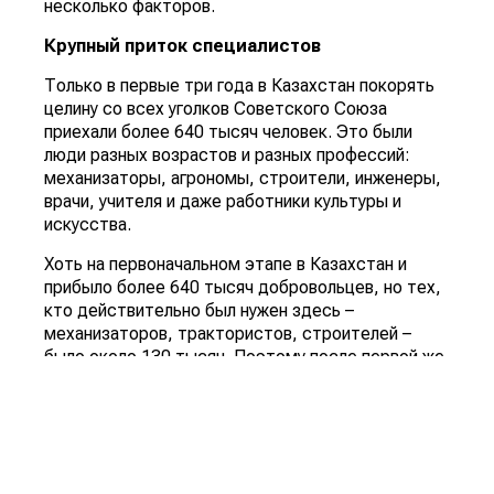
несколько факторов.
Крупный приток специалистов
Только в первые три года в Казахстан покорять
целину со всех уголков Советского Союза
приехали более 640 тысяч человек. Это были
люди разных возрастов и разных профессий:
механизаторы, агрономы, строители, инженеры,
врачи, учителя и даже работники культуры и
искусства.
Хоть на первоначальном этапе в Казахстан и
прибыло более 640 тысяч добровольцев, но тех,
кто действительно был нужен здесь –
механизаторов, трактористов, строителей –
было около 130 тысяч. Поэтому после первой же
отправки было принято решение усилить работу
по повышению профессионального уровня
первоцелинников. Уже в конце 1954 года к данной
работе стали привлекать специалистов,
директоров совхозов и колхозов, агрономов.