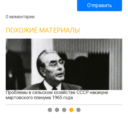
0 моментарии
ПОХОЖИЕ МАТЕРИАЛЫ
Воспоминания целинников
П
1
2
3
4
5