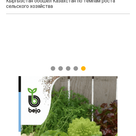
Казахстанские фермеры заработали $35 млн на
экспорте чечевицы
1
2
3
4
5