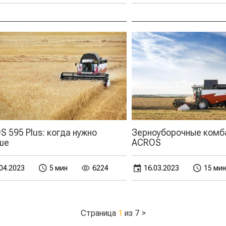
 595 Plus: когда нужно
Зерноуборочные комб
ше
ACROS
04.2023
5 мин
6224
16.03.2023
15 мин
Страница
1
из 7
>