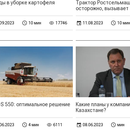
ды в уборке картофеля
Трактор Ростсельмаш
осторожно, вызывает
09.2023
10 мин
17746
11.08.2023
10 мин
S 550: оптимальное решение
Какие планы у компан
Казахстане?
06.2023
4 мин
6111
08.06.2023
мин