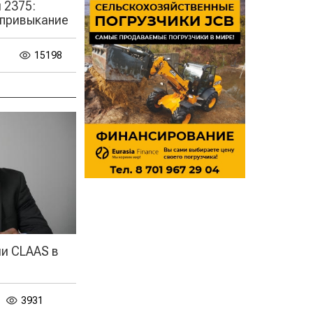
 2375:
 привыкание
15198
ии CLAAS в
3931