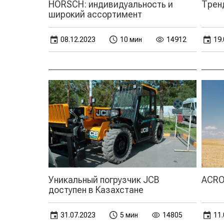
HORSCH: индивидуальность и
Трен
широкий ассортимент
08.12.2023
10 мин
14912
19.
Уникальный погрузчик JCB
ACRO
доступен в Казахстане
31.07.2023
5 мин
14805
11.