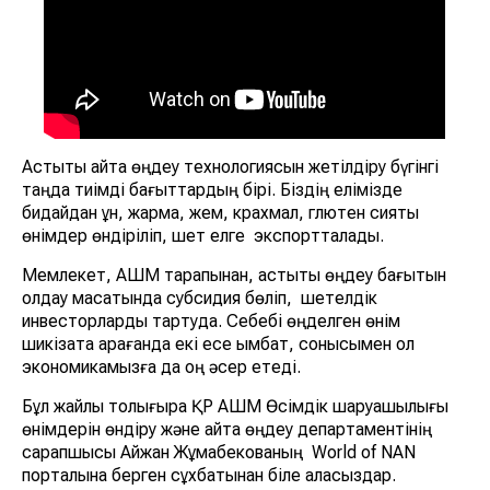
Астықты қайта өңдеу технологиясын жетілдіру бүгінгі
таңда тиімді бағыттардың бірі. Біздің елімізде
бидайдан ұн, жарма, жем, крахмал, глютен сияқты
өнімдер өндіріліп, шет елге экспортталады.
Мемлекет, АШМ тарапынан, астықты өңдеу бағытын
қолдау мақсатында субсидия бөліп, шетелдік
инвесторларды тартуда. Себебі өңделген өнім
шикізатқа қарағанда екі есе қымбат, сонысымен ол
экономикамызға да оң әсер етеді.
Бұл жайлы толығырақ ҚР АШМ Өсімдік шаруашылығы
өнімдерін өндіру және қайта өңдеу департаментінің
сарапшысы Айжан Жұмабекованың World of NAN
порталына берген сұхбатынан біле аласыздар.