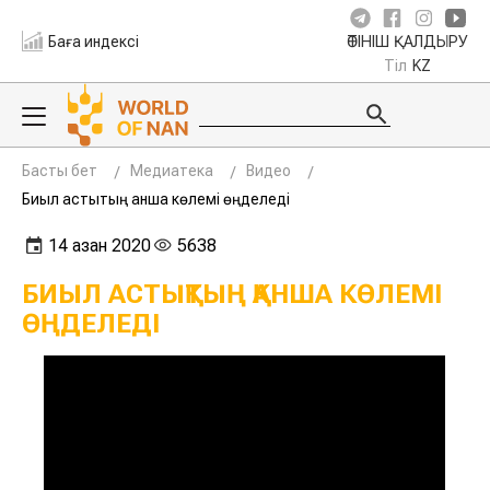
Баға индексі
ӨТІНІШ ҚАЛДЫРУ
Тіл
KZ
Басты бет
Медиатека
Видео
Биыл астықтың қанша көлемі өңделеді
14 қазан 2020
5638
БИЫЛ АСТЫҚТЫҢ ҚАНША КӨЛЕМІ
ӨҢДЕЛЕДІ