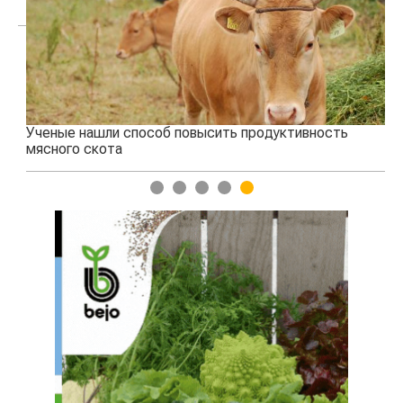
Ученые нашли способ повысить продуктивность
Жа
мясного скота
1
2
3
4
5