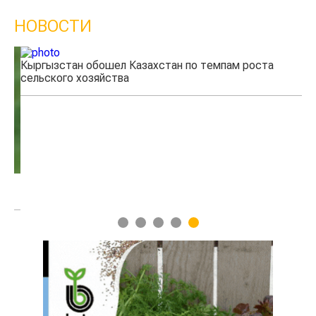
НОВОСТИ
Кыргызстан обошел Казахстан по темпам роста
Ка
сельского хозяйства
эк
1
2
3
4
5