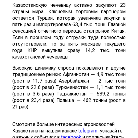
Казахстанскую чечевицу активно закупают 23
страны мира. Ключевым торговым партнером
остается Турция, которая увеличила закупки в
пять раз и импортировала 63,4 тыс. тонн. Главной
сенсацией отчетного периода стал рынок Китая.
Если в прошлом году отгрузки туда полностью
отсутствовали, то за пять месяцев текущего
года КНР выкупила сразу 14,2 тыс. тонн
казахстанской чечевицы.
Высокую динамику спроса показывают и другие
традиционные рынки: Афганистан — 4,9 тыс тонн
(рост в 11,7 раза) Азербайджан — 2 тыс тонн
(рост в 22,6 раза) Туркменистан — 1,1 тыс тонн
(рост в 3,6 раза) Таджикистан — 539,2 тонны
(рост в 23,4 раза) Польша — 462 тонны (рост в
21 раз).
Смотрите больше интересных агроновостей
Казахстана на нашем канале
telegram
, узнавайте
о важных событиях в
facebook
и подписывайтесь