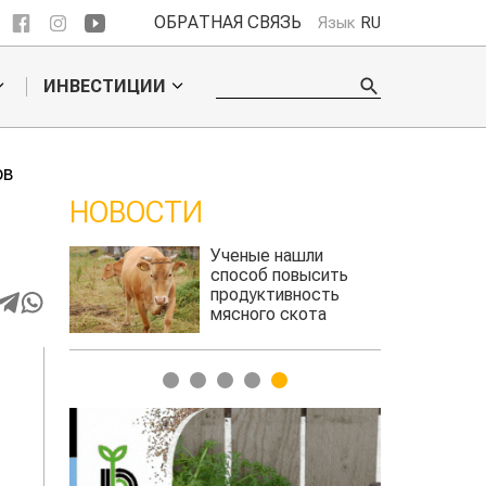
ОБРАТНАЯ СВЯЗЬ
Язык
RU
ИНВЕСТИЦИИ
дов
НОВОСТИ
 обошел
Ученые нашли
льского
способ повысить
продуктивность
мясного скота
1
2
3
4
5