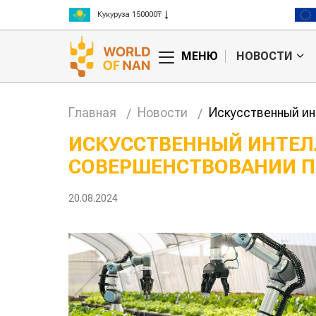
Рис 300000₸
Пшеница 3 класс 125000₸
МЕНЮ
НОВОСТИ
Главная
Новости
Искусственный и
ИСКУССТВЕННЫЙ ИНТЕ
СОВЕРШЕНСТВОВАНИИ
Китае может
Казахстанское
 цены на
сельхозсырье
используют для
20.08.2024
производства
авиатоплива