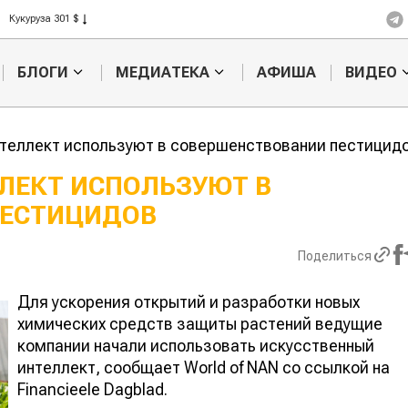
Рис 408 $
Пшеница 423 $
БЛОГИ
МЕДИАТЕКА
АФИША
ВИДЕО
нтеллект используют в совершенствовании пестици
ЛЛЕКТ ИСПОЛЬЗУЮТ В
 ПЕСТИЦИДОВ
Картофельные
Кыргызстан
войны: колорадского
Казахстан по темпам роста се
жука будут выжигать
хозяйства
Поделиться
лазером
Для ускорения открытий и разработки новых
химических средств защиты растений ведущие
компании начали использовать искусственный
интеллект, сообщает World of NAN со ссылкой на
Financieele Dagblad.