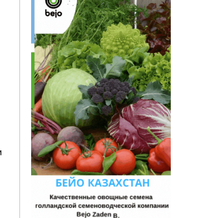
х
и
о
е