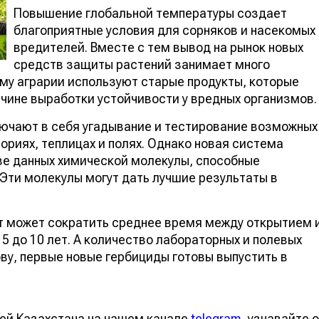
Повышение глобальной температуры создает
благоприятные условия для сорняков и насекомы
вредителей. Вместе с тем вывод на рынок новых
средств защиты растений занимает много времен
рии используют старые продукты, которые постепенн
отки устойчивости у вредных организмов.
ючают в себя угадывание и тестирование
ет в лабораториях, теплицах и полях. Однако новая
дить в базе данных химической молекулы, способны
 Эти молекулы могут дать лучшие результаты в
 может сократить среднее время между открытием и
5 до 10 лет. А количество лабораторных и полевых
ову, первые новые гербициды готовы выпустить в
тей Казахстана на нашем канале
telegram
, узнавайте