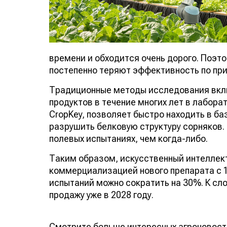
и обходится очень дорого. Поэтому агра
теряют эффективность по причине выраб
Традиционные методы исследования вкл
возможных продуктов в течение многих л
система CropKey, позволяет быстро нахо
разрушить белковую структуру сорняков.
полевых испытаниях, чем когда-либо.
Таким образом, искусственный интеллект
коммерциализацией нового препарата с 1
испытаний можно сократить на 30%. К сл
продажу уже в 2028 году.
Смотрите больше интересных агроновос