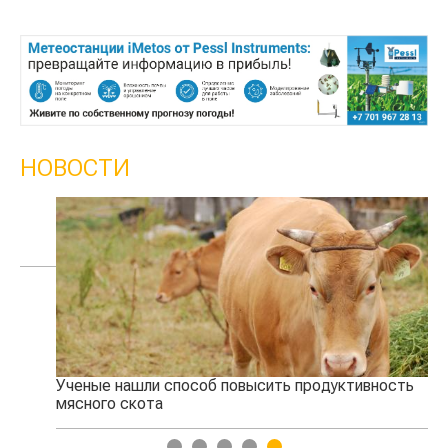
НОВОСТИ
Ученые нашли способ повысить продуктивность
Жа
мясного скота
1
2
3
4
5