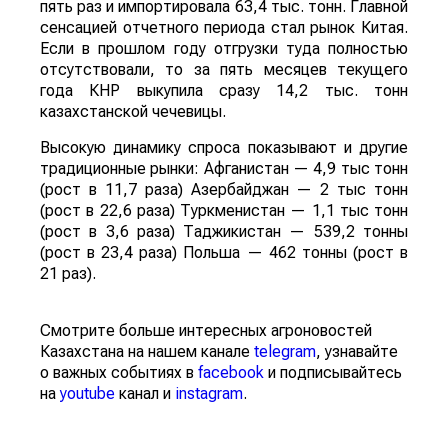
пять раз и импортировала 63,4 тыс. тонн. Главной
сенсацией отчетного периода стал рынок Китая.
Если в прошлом году отгрузки туда полностью
отсутствовали, то за пять месяцев текущего
года КНР выкупила сразу 14,2 тыс. тонн
казахстанской чечевицы.
Высокую динамику спроса показывают и другие
традиционные рынки: Афганистан — 4,9 тыс тонн
(рост в 11,7 раза) Азербайджан — 2 тыс тонн
(рост в 22,6 раза) Туркменистан — 1,1 тыс тонн
(рост в 3,6 раза) Таджикистан — 539,2 тонны
(рост в 23,4 раза) Польша — 462 тонны (рост в
21 раз).
Смотрите больше интересных агроновостей
Казахстана на нашем канале
telegram
, узнавайте
о важных событиях в
facebook
и подписывайтесь
на
youtube
канал и
instagram
.