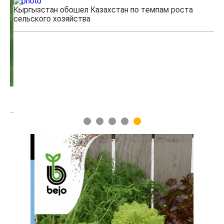
Кыргызстан обошел Казахстан по темпам роста
Ка
сельского хозяйства
эк
1
2
3
4
5