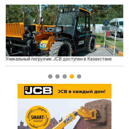
CB доступен в Казахстане
ACROS 550: оптимальное ре
1
2
3
4
5