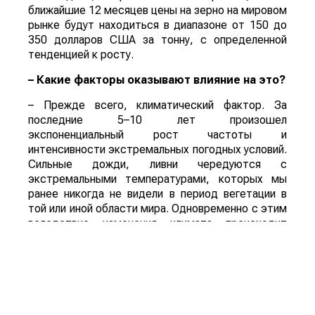
ближайшие 12 месяцев цены на зерно на мировом
рынке будут находиться в диапазоне от 150 до
350 долларов США за тонну, с определенной
тенденцией к росту.
– Какие факторы оказывают влияние на это?
– Прежде всего, климатический фактор. За
последние 5–10 лет произошел
экспоненциальный рост частоты и
интенсивности экстремальных погодных условий.
Сильные дожди, ливни чередуются с
экстремальными температурами, которых мы
ранее никогда не видели в период вегетации в
той или иной области мира. Одновременно с этим
вследствие изменения климата происходит
сокращение доступных для возделывания
плодородных земель. И ограничивающий здесь
фактор – вода. Причем главным образом это
сказывается на производстве зерновых.
– По какой причине Вы так выделяете