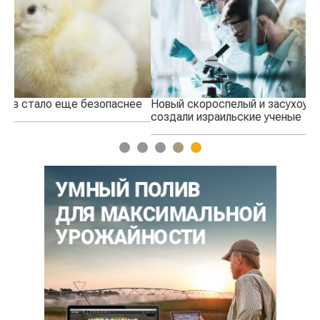
е
Новый скороспелый и засухоустойчивый сорт пшеницы
Ка
создали израильские ученые
ко
1
2
3
4
5