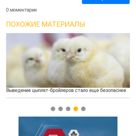
0 моментарии
ПОХОЖИЕ МАТЕРИАЛЫ
Выведение цыплят-бройлеров стало еще безопаснее
Новый
созда
1
2
3
4
5