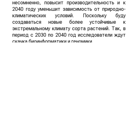
несомненно, повысит производительность и к
2040 году уменьшит зависимость от природно-
климатических условий. Поскольку буду
создаваться новые более устойчивые к
экстремальному климату сорта растений. Так, в
период с 2030 по 2040 год исследователи ждут
скачка биоинформатики и геномики.
Рынок белковой инженерии будет расти почти на
17% ежегодно к 2032 году. В ближайшие 15 лет
могут появиться продукты питания, которые
предназначены для профилактики и борьбы с
такими болезнями, как диабет, болезнь
Альцгеймера, ожирение и т. д.
В общем и целом, инновации кардинально
изменят облик сельского хозяйства. Причем те,
кто не будет их внедрять, станет просто
неконкурентоспособным на рынке.
Поделиться: