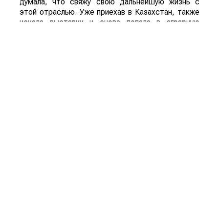
думала, что свяжу свою дальнейшую жизнь с
этой отраслью. Уже приехав в Казахстан, также
искала выставки и снова попала в аграрную
тематику. Первые шаги делала в атакенте. Я
очень благодарна руководству атакента. Там
была очень хорошая школа и замечательная
команда. Именно в атакенте я выросла и дошла
до профессионального уровня. А потом уже
пошла в самостоятельно плавание, и вот уже
почти 15 лет организовываю выставки
самостоятельно как ExpoGroup.
– Как появилось название
сельскохозяйственной выставки
KazAgro/KazFarm?
– Большая часть экспонентов в аграрном
секторе это иностранцы, а им всегда легко было
произносить слово KazAgro. Поэтому перед
проведением первой выставки формата
KazAgro/KazFarm, я посетила национальный
холдинг КазАгро. И получила у них разрешение