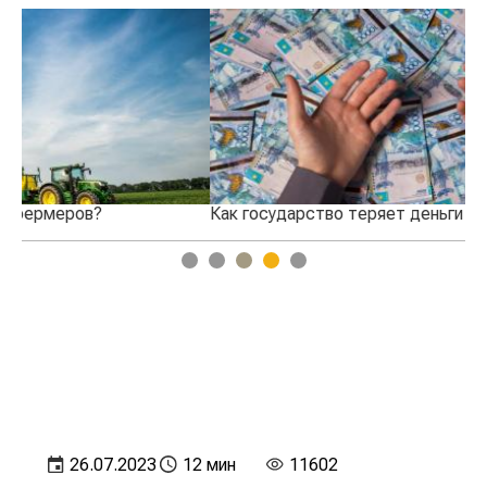
Как государство теряет деньги через СПК?
Кт
1
2
3
4
5
26.07.2023
12 мин
11602