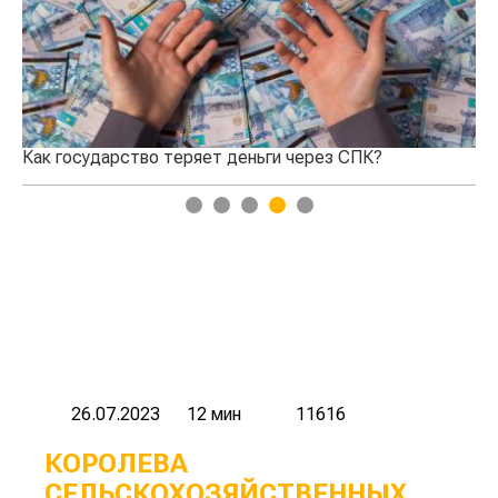
Как государство теряет деньги через СПК?
Кто п
1
2
3
4
5
26.07.2023
12 мин
11616
КОРОЛЕВА
СЕЛЬСКОХОЗЯЙСТВЕННЫХ