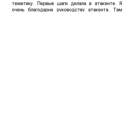
тематику. Первые шаги делала в атакенте. Я
очень благодарна руководству атакента. Там
была очень хорошая школа и замечательная
команда. Именно в атакенте я выросла и дошла
до профессионального уровня. А потом уже
пошла в самостоятельно плавание, и вот уже
почти 15 лет организовываю выставки
самостоятельно как ExpoGroup.
– Как появилось название
сельскохозяйственной выставки
KazAgro/KazFarm?
– Большая часть экспонентов в аграрном
секторе это иностранцы, а им всегда легко было
произносить слово KazAgro. Поэтому перед
проведением первой выставки формата
KazAgro/KazFarm, я посетила национальный
холдинг КазАгро. И получила у них разрешение
так назвать выставку. То есть Она называется
так, не потому что это национальный холдинг, а
потому что так удобнее нашим участникам. Это