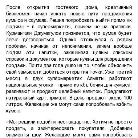
После открытия гостевого дома, креативный
бизнесмен начал искать новые пути продвижения
кумыса и саумала. Решил попробовать выйти прямо «к
людям» – в супермаркеты, причем не на прилавки.
Курмангали Джумагулов признается, что думал будет
легче договориться. Однако столкнулся с рядом
проблем, начиная от непонимания, зачем вообще
людям эти напитки, заканчивая целым списком
справок и документов, которые нужны для разрешения
продажи. Почти два года ушло на то, чтобы объяснить
свой замысел и добиться открытия точки. Уже третий
месяц в двух супермаркетах Алматы работают
национальные уголки – прямо из күбі, бочки для кумыса,
разливают и продают целебный напиток. Предлагают
натуральный құрт, ірімшік. В день продают около 100
литров. Желающие же могут сами попробовать взбить
кумыс.
«Мы решили подойти нестандартно. Хотим не просто
продать, а заинтересовать покупателя. Добавили
элементы шоу. Желающие могут сами попробовать