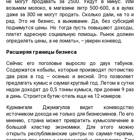
не могут продавать за 2500. Уйдут в минус. Или
возьмем молоко, в магазине литр 500-600, а в аулах
даже за 300 не могут продать. Сколько дали, на то и
рад. Это не бизнес, а выживание. Да, без субсидий
поднимутся цены. Но тогда пусть повышают доходы,
платят адресную социальную помощь. Рынок должен
определять цены, а не ломать», – уверен коневод.
Расширяя границы бизнеса
Сейчас его поголовье выросло до двух табунов.
Содержатся кобылы, которые производят потомство
два раза в год – осенью и весной. Это позволяет
предлагать кумыс и саумал круглый год. Летом в сутки
надои доходят до 0,5 тонны кумыса, при доении 9 раз
в день. Строится бутик-отель еще на 12 номеров.
Курмангали Джумагулов видит коневодство
источником дохода не только для бизнесменов. По его
мнению, страна может превратить кумысолечение в
большой кластер экономики. Для этого можно
открыть республиканские центры по саумал-терапии,