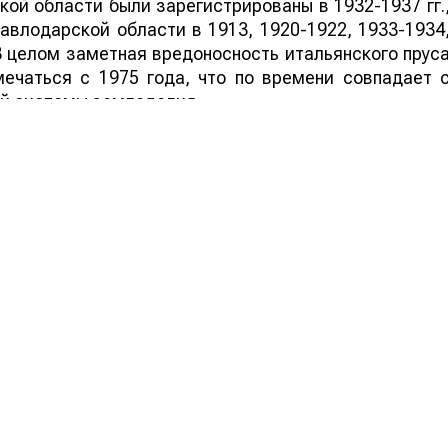
ой области были зарегистрированы в 1932-1937 гг.
Павлодарской области в 1913, 1920-1922, 1933-1934
 В целом заметная вредоносность итальянского прус
мечаться с 1975 года, что по времени совпадает 
й системы земледелия.
спышка, которая охватила почти весь Казахстан. З
 обрел статус одного из опаснейших вредителей, 
аны в мире. За это время темпы и масштабы е
ировавшиеся подъемы численности.
итается изменение погодных условий, периодичност
 активностью. Данные В.В.Камбулина, С.Ыскак
ие солнечной радиации на развитие и затухани
саранчи, более того вспышки в нечетные год
 большую территорию, чем в четные. Во-вторых
площадей пахотных земель, которые превратились 
х других видов насекомых. Третьей причиной стал
звалилось вместе с развалом СССР.