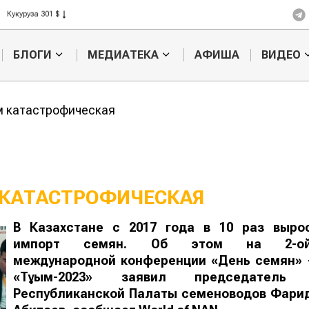
Кукуруза 301 $
Рис 408 $
Пшеница 423 $
БЛОГИ
МЕДИАТЕКА
АФИША
ВИДЕО
м катастрофическая
 КАТАСТРОФИЧЕСКАЯ
В Казахстане с 2017 года в 10 раз выро
Что нужно
Госу
импорт семян. Об этом на 2-о
государству и
прис
международной конференции «День семян
» 
фермерам?
фер
«Тұқым-2023» заявил председатель
Республиканской Палаты семеноводов Фари