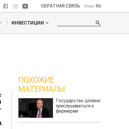
ОБРАТНАЯ СВЯЗЬ
Язык
RU
ИНВЕСТИЦИИ
ПОХОЖИЕ
МАТЕРИАЛЫ
с
дарство должно
Экспорт
й
лушиваться к
казахстанского
-
мерам
ячменя под угрозой
д