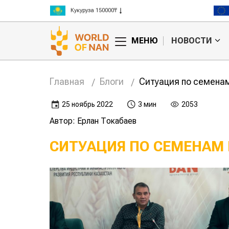
Кукуруза 150000₸
Рис 300000₸
Пшеница 3 класс 125000₸
МЕНЮ
НОВОСТИ
Главная
Блоги
Ситуация по семена
25 ноябрь 2022
3 мин
2053
Автор: Ерлан Токабаев
СИТУАЦИЯ ПО СЕМЕНАМ
Покровные культуры:
Как и где пройдет
экономят деньги,
нашествие саранчи в
зачищают почву и
этом году?
повышают
урожайность