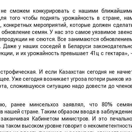
 не сможем конкурировать с нашими ближайшим
ля того чтобы поднять урожайность в стране, на
, конкретных мероприятий, которые должен сделат
 обновление семян. У нас это самое уязвимое звено
епродукции не сеются. Все занимаются обновление
. Даже у наших соседей в Беларуси законодательн
ции, и их урожайность превышает 41ц с гектара», 
строфическая. И если Казахстан сегодня не начне
щее. Уже сегодня возникает угроза потери рынков из
рта, сложившуюся ситуацию надо довести до члено
ию, ранее минсельхоз заявлял, что 80% семян
в нашей стране. Таким образом вводя в заблуждени
 заканчивая Кабинетом министров. И это печально
на таком высоком уровне говорит о некомпетентност