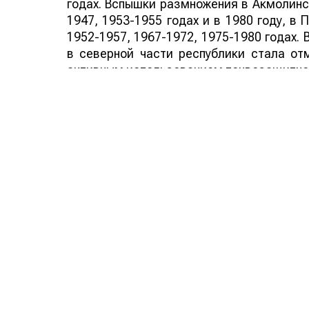
годах. Вспышки размножения в Акмолинск
1947, 1953-1955 годах и в 1980 году, в 
1952-1957, 1967-1972, 1975-1980 годах.
в северной части республики стала от
активным использованием почвозащитно
В 1996 году началась самая массовая в
период 1999-2002 год итальянский прус
Казахстан – самой «саранчовой» стр
нашествия превзошли все ранее регистр
Причинами этой вспышки, во-первых, сч
размножения, связанная с солнечной
К.М.Толеубаева, подтверждают влиян
вспышек размножения итальянской 
одиннадцатилетние циклы охватывали
является вывод из обработки огромных 
резерваты итальянской саранчи и многи
отсутствие службы растений, которое ра