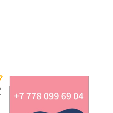
?
0
у
м
и