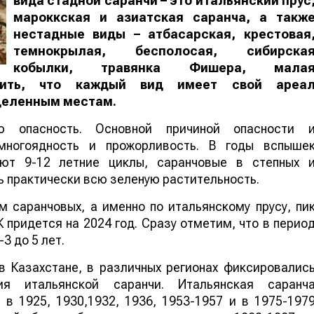
вида стадной саранчи – это итальянский прус
мароккская и азиатская саранча, а такж
нестадные виды – атбасарская, крестовая
темнокрылая, бесполосая, сибирска
кобылки, травянка Фишера, мала
тить, что каждый вид имеет свой ареа
еделенным местам.
ю опасность. Основной причиной опасности 
многоядность и прожорливость. В годы вспыше
ют 9-12 летние циклы, саранчовые в степных 
ь практически всю зеленую растительность.
 саранчовых, а именно по итальянскому прусу, пи
придется на 2024 год. Сразу отметим, что в перио
3 до 5 лет.
 в Казахстане, в различных регионах фиксировалис
ия итальянской саранчи. Итальянская саранч
в 1925, 1930,1932, 1936, 1953-1957 и в 1975-197