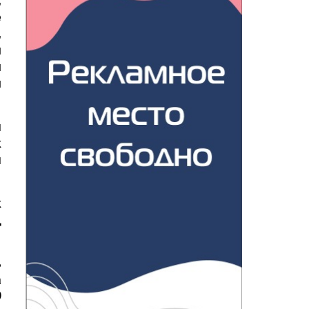
,
е
,
я
я
л
и
к
и
к
д
ь
а
9