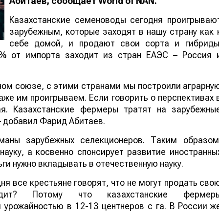
Абитаев, сообщает
World
of
NAN
.
Казахстанские семеноводы сегодня проигрываю
зарубежным, которые заходят в нашу страну как 
себе домой, и продают свои сорта и гибриды
0% от импорта заходит из стран ЕАЭС – Россия 
ном союзе, с этими странами мы построили аграрну
аже им проигрываем. Если говорить о перспективах 
ая. Казахстанские фермеры тратят на зарубежны
 – добавил Фарид Абитаев.
маны зарубежных селекционеров. Таким образом
науку, а косвенно спонсирует развитие иностранны
ги нужно вкладывать в отечественную науку.
ня все крестьяне говорят, что не могут продать сво
одит? Потому что казахстанские фермер
 урожайностью в 12-13 центнеров с га. В России ж