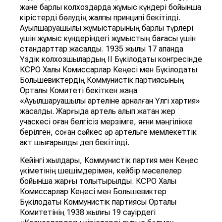
және барлық колхоздарда жұмыс күндері бойынша
кірістерді бөлудің жалпы принципі бекітілді.
Ауылшаруашылық жұмыстарының барлық түрлері
үшін жұмыс күндеріндегі жұмыстың бағасы үшін
стандарттар жасалды. 1935 жылы 17 ақпанда
Үздік колхозшылардың II Бүкілодақтық конгресінде
КСРО Халық Комиссарлар Кеңесі мен Бүкілодақтық
Большевиктердің Коммунистік партиясының
Орталық Комитеті бекіткен жаңа
«Ауылшаруашылық артеліне арналған Үлгі хартия»
жасалды. Жарғыда артель алып жатқан жер
учаскесі оған белгісіз мерзімге, яғни мәңгілікке
берілген, соған сәйкес әр артельге мемлекеттік
акт шығарылды деп бекітілді.
Кейінгі жылдары, Коммунистік партия мен Кеңес
үкіметінің шешімдерімен, кейбір мәселелер
бойынша жарғы толықтырылды. КСРО Халық
Комиссарлар Кеңесі мен Большевиктер
Бүкілодақтық Коммунистік партиясы Орталық
Комитетінің 1938 жылғы 19 сәуірдегі