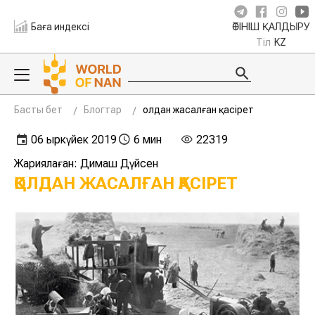
Баға индексі
ӨТІНІШ ҚАЛДЫРУ
Тіл
KZ
Басты бет
Блогтар
Қолдан жасалған қасірет
06 қыркүйек 2019
6 мин
22319
Жариялаған: Димаш Дүйсен
ҚОЛДАН ЖАСАЛҒАН ҚАСІРЕТ