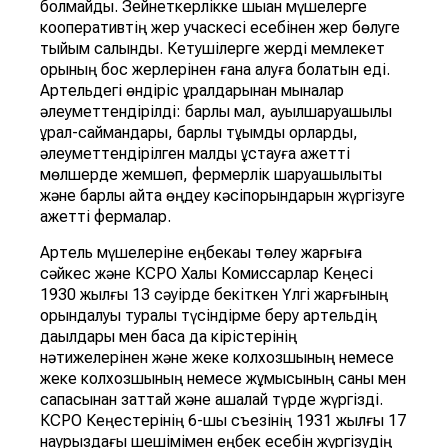
болмайды. Зейнеткерлікке шыққан мүшелерге
кооперативтің жер учаскесі есебінен жер бөлуге
тыйым салынды. Кетушілерге жерді мемлекет
қорының бос жерлерінен ғана алуға болатын еді.
Артельдегі өндіріс құралдарынан мыналар
әлеуметтендірілді: барлық мал, ауылшаруашылық
құрал-саймандары, барлық тұқымдық қорларды,
әлеуметтендірілген малды ұстауға қажетті
мөлшерде жемшөп, фермерлік шаруашылықты
және барлық қайта өңдеу кәсіпорындарын жүргізуге
қажетті фермалар.
Артель мүшелеріне еңбекақы төлеу жарғыға
сәйкес және КСРО Халық Комиссарлар Кеңесі
1930 жылғы 13 сәуірде бекіткен Үлгі жарғының
орындалуы туралы түсіндірме беру артельдің
дақылдары мен басқа да кірістерінің
нәтижелерінен және жеке колхозшының немесе
жеке колхозшының немесе жұмысының саны мен
сапасынан заттай және ақшалай түрде жүргізді.
КСРО Кеңестерінің 6-шы съезінің 1931 жылғы 17
наурыздағы шешімімен еңбек есебін жүргізудің