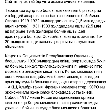
Сөйтіп тұтастай бір ұлтқа қасақана зұлмат жасалды.
Тарихқа көз жүгіртер болсақ, қазақ халқының бір ғасырда
үш бірдей ашаршылықты бастан кешкенін байқаймыз.
Оларды 1919-1922 жылдардағы аштық (1,5 млн адамды
алып кеткен), 1931-1933 жылдардағы аштық (2,5 млн
адам) және 1946 жылдары болған аштық деп
қарастыруға болады. Осылайша, қазақтар іс жүзінде 15-
20 жылдың ішінде халқының жартысына жуығынан
айырылған.
Кеңестік Социалистік Республикалар Одағының
басшылығы 1920 жылдардың екінші жартысында бүкіл
ел бойынша индустрияландыру жүргізіп, өнеркәсіптік
державаға айналуды мақсат етті. Кеңес мемлекетінің
экономикалық жағдайы мәз болмағанмен, шетелден
қарыз алу мүмкін болмады: алдыңғы қатарлы державалар
– АҚШ, Ұлыбритания, Франция мемлекеттері КСРО-ны
экономикалық және саяси блокадада ұстаған еді.
Себебі, 1917 жылы Ресей империясының орнына
келген жаңа Кеңес мемлекеті өзінің саяси-қоғамдық
құрылысы бойынша мүлде басқа мемлекет болатын.