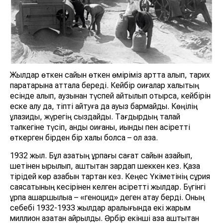
Жылдар өткен сайын өткен өміріміз артта қалып, тарих
парақтарына қаттала береді. Кейбір оқиғалар халықтың
есінде қалып, аузынан түспей айтылып отырса, кейбірін
еске алу да, тіпті айтуға да ауыз бармайды. Көңілің
құлазиды, жүрегің сыздайды. Тағдырдың талай
тәлкегіне түсіп, қанды оқиғаны, қиындық пен қасіретті
өткерген бірден бір халық болса – ол қазақ.
1932 жыл. Бұл қазақтың ұрпағы сағат сайын азайып,
шетінен қырылып, аштықтан зардап шеккен кез. Қазақ
тірідей көр азабын тартқан кез. Кеңес Үкіметінің сұрқия
саясатының кесірінен келген қасіретті жылдар. Бүгінгі
ұрпақ ашаршылыққа – «геноцид» деген атау берді. Оның
себебі 1932-1933 жылдар аралығында екі жарым
миллион қазақтан айрылдық. Ә
рбір екінші қазақ аштықтан