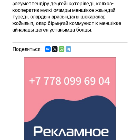
әлеуметтендіру деңгейі көтеріледі, колхоз-
кооператив мүлкі қоғамдық меншікке жақындай
түседі, олардың арасындағы шекаралар
жойылып, олар бірыңғай коммунистік меншікке
айналады деген ұстанымда болды.
Поделиться: