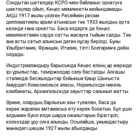
Сондықтан шетелдер КСРО-мен байланыс орнатуға
шектеулер қойып, Кеңес мемлекетін мойындамады.
АҚШ 1917 жылы үзілген Ресеймен ресми
дипломатиялық қарым-қатынасын тек 1933 жылдың орта
кезінде ғана орнатты. Басқа елдерге де Кеңес
мемлекетімен сауда-саттық жасауға тыйым салды. Тек
қана астық сатып алынсын деген нұсқау берілді. Бұны
Ұлыбритания, Франция, Италия, тіпті Болгарияға дейін
қолдады.
Индустрияландыру барысында Кеңес елінің әр жерінде
ірі құрылыстар, теміржолдар салу басталды. Алғашқы
сталиндік бесжылдықтар бойынша Қиыр Шығыста
Амурдегі Комсомольск қаласы, Норильскіде никель
комбинаты, Архангельскіде зауыттар салынып жатты.
Әрине, олардың барлығын азық-түлікпен, басқа да
керек-жарақпен қамтамасыз ету керек болатын. Бұл үшін
алдымен бүкіл елде шаруа қожалықтарын біріктіріп,
колхоздар құру қолға алынды. Осылайша, ұжымдастыру
жөніндегі шешім 1927 жылы қабылданды.