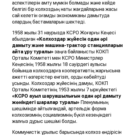
аспектілерін қамту мүмкін болмады және кейде
белгілі бір колхоздың нақты жағдайларына жақсы
сай келетін қоғамдық экономиканы дамытуда
олардың бастамаларын шектеді.
1958 жылы 31 наурызда КСРО Жоғарғы Кеңесі
қабылдаған
«Колхоздар
ж
ү
йесін
одан
ә
рі
дамыту
ж
ә
не
машина
-
трактор
станцияларын
айта
құ
ру
туралы»
заңға байланысты КОКП
Орталық Комитеті мен КСРО Министрлер
Кеңесінің 1958 жылғы 18 сәуірдегі қаулысы
бойынша колхоздарға кооперативтің жарғысына
қажетті өзгерістер енгізіп, қорды көбейтуді
ұсынды. Колхоздар жүйесінің дамуы, КОКП
Орталық Комитетінің 1953 жылғы 7 қыркүйектегі
«КСРО
ауыл
шаруашылы
ғ
ын
одан
ә
рі
дамыту
ж
ө
ніндегі
шаралар
туралы»
Пленумының
шешімінде айтылғандай, артельдік форма
колхозизмнің социализмнің бүкіл кезеңіндегі
жалғыз дұрыс шешімі болды.
Коммунистік құрылыс барысында колхоз өндірісін