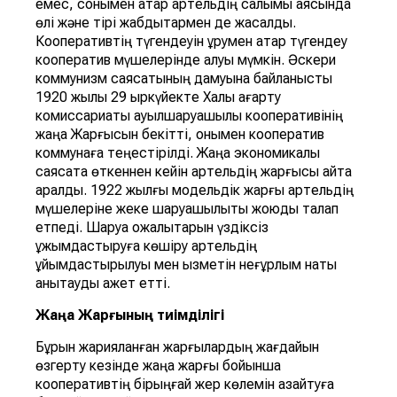
емес, сонымен қатар артельдің салымы аясында
өлі және тірі жабдықтармен де жасалды.
Кооперативтің түгендеуін құрумен қатар түгендеу
кооператив мүшелерінде қалуы мүмкін. Әскери
коммунизм саясатының дамуына байланысты
1920 жылы 29 қыркүйекте Халық ағарту
комиссариаты ауылшаруашылық кооперативінің
жаңа Жарғысын бекітті, онымен кооператив
коммунаға теңестірілді. Жаңа экономикалық
саясатқа өткеннен кейін артельдің жарғысы қайта
қаралды. 1922 жылғы модельдік жарғы артельдің
мүшелеріне жеке шаруашылықты жоюды талап
етпеді. Шаруа қожалықтарын үздіксіз
ұжымдастыруға көшіру артельдің
ұйымдастырылуы мен қызметін неғұрлым нақты
анықтауды қажет етті.
Жаңа Жарғының тиімділігі
Бұрын жарияланған жарғылардың жағдайын
өзгерту кезінде жаңа жарғы бойынша
кооперативтің бірыңғай жер көлемін азайтуға