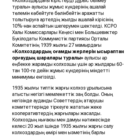
«Колхоздардағы кірістерді дұрыс бөлмеу
туралы» қаулысы жұмыс күндерінің ақшалай
төлемін көбейтуге бөлінбейтін қаражатты
толықтыруға артелдің жылдық ақшалай кірісінің
10%-нан аспайтын шегерумен шектелді. КСРО
Халық Комиссарлары Кеңесі мен Большевиктер
Бүкілодақтық Коммунистік партиясы Орталық
Комитетінің 1939 жылғы 27 мамырдағы
«Колхоздарды
ң қ
о
ғ
амды
қ
жерлерін
ысыраптан
ор
ғ
ауды
ң
шаралары
туралы»
қаулысы әр
еңбекке жарамды колхозшы үшін әр жылдары 60-
тан 100-ге дейін жұмыс күндерінің міндетті
минимумы енгізілді.
1935 жылғы типтік жарғы колхоз құрылысына
қатысты негізгі мемлекеттік заң болды. Оның
негізінде аудандық Советтердің атқарушы
комитеттерінде тіркеуге жататын жеке
кооперативтердің жарғылары жасалды.
Колхоздың нығаюы мен дамуы нәтижесінде
келесі 20 жыл ішінде 1935 жылғы жарғы салу
колхоздардың өмірі мен қызметінің барлық