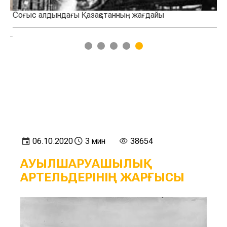
Соғыс алдындағы Қазақстанның жағдайы
Ау
1
2
3
4
5
06.10.2020
3 мин
38654
АУЫЛШАРУАШЫЛЫҚ
АРТЕЛЬДЕРІНІҢ ЖАРҒЫСЫ