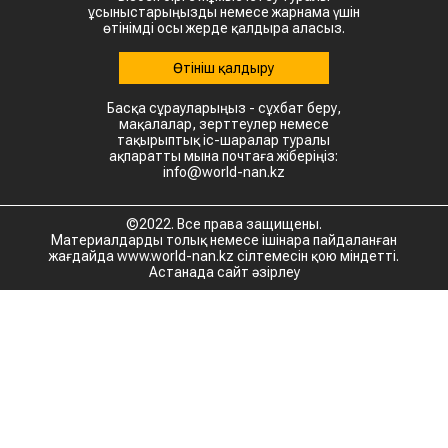
ұсыныстарыңызды немесе жарнама үшін
өтінімді осы жерде қалдыра аласыз.
Өтініш қалдыру
Басқа сұрауларыңыз - сұхбат беру,
мақалалар, зерттеулер немесе
тақырыптық іс-шаралар туралы
ақпаратты мына почтаға жіберіңіз:
info@world-nan.kz
©2022. Все права защищены.
Материалдарды толық немесе ішінара пайдаланған
жағдайда www.world-nan.kz сілтемесін қою міндетті.
Астанада сайт әзірлеу