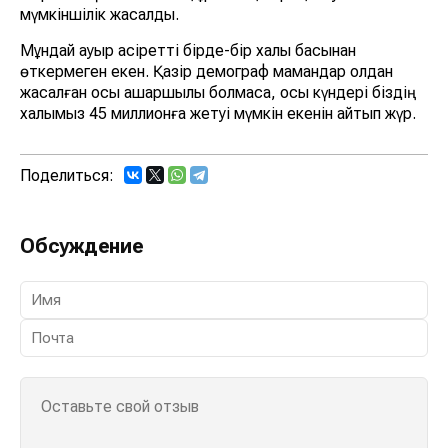
мүмкіншілік жасалды.
Мұндай ауыр қасіретті бірде-бір халық басынан
өткермеген екен. Қазір демограф мамандар қолдан
жасалған осы ашаршылық болмаса, осы күндері біздің
халқымыз 45 миллионға жетуі мүмкін екенін айтып жүр.
Поделиться:
Обсуждение