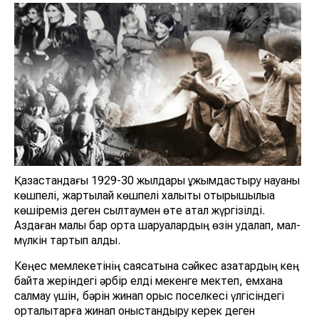
Қазақстандағы 1929-30 жылдары ұжымдастыру науқаны
көшпелі, жартылай көшпелі халықты отырықшылыққа
көшіреміз деген сылтаумен өте қатал жүргізілді.
Аздаған малы бар орта шаруалардың өзін қудалап, мал-
мүлкін тартып алды.
Кеңес мемлекетінің саясатына сәйкес қазақтардың кең
байтақ жеріндегі әрбір елді мекенге мектеп, емхана
салмау үшін, бәрін жинап орыс поселкесі үлгісіндегі
орталықтарға жинап қоныстандыру керек деген