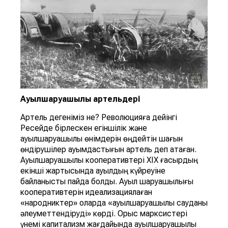
Ауылшаруашылық
артельдер
і
Артель дегеніміз не? Революцияға дейінгі
Ресейде бірлескен егіншілік және
ауылшаруашылық өнімдерін өңдейтін шағын
өндірушілер қауымдастығын артель деп атаған.
Ауылшаруашылық кооперативтері ХІХ ғасырдың
екінші жартысында ауылдың күйреуіне
байланысты пайда болды. Ауыл шаруашылығы
кооперативтерін идеализациялаған
«народниктер» оларда «ауылшаруашылық сауданы
әлеуметтендіруді» көрді. Орыс марксистері
үнемі капитализм жағдайында ауылшаруашылық