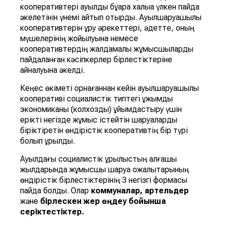
кооперативтері ауылдық бұқара халыққа үлкен пайда
әкелетінін үнемі айтып отырды. Ауылшаруашылық
кооперативтерін құру әрекеттері, әдетте, оның
мүшелерінің жойылуына немесе
кооперативтердің жалдамалы жұмысшыларды
пайдаланған кәсіпкерлер бірлестіктеріне
айналуына әкелді.
Кеңес өкіметі орнағаннан кейін ауылшаруашылық
кооперативі социалистік типтегі ұжымдық
экономиканы (колхозды) ұйымдастыру үшін
ерікті негізде жұмыс істейтін шаруаларды
біріктіретін өндірістік кооперативтің бір түрі
болып құрылды.
Ауылдағы социалистік құрылыстың алғашқы
жылдарында жұмысшы шаруа қожалықтарының
өндірістік бірлестіктерінің 3 негізгі формасы
пайда болды. Олар
коммуналар, артельдер
және
бірлескен
жер
өң
деу
бойынша
серіктестіктер
.