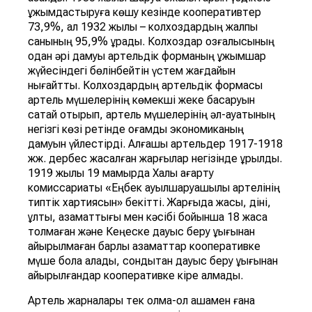
ұжымдастыруға көшу кезінде кооперативтер
73,9%, ал 1932 жылы – колхоздардың жалпы
санының 95,9% құрады. Колхоздар қозғалысының
одан әрі дамуы артельдік форманың ұжымшар
жүйесіндегі бөлінбейтін үстем жағдайын
нығайтты. Колхоздардың артельдік формасы
артель мүшелерінің көмекші жеке басқаруын
сақтай отырып, артель мүшелерінің әл-ауқатының
негізгі көзі ретінде қоғамдық экономиканың
дамуын үйлестірді. Алғашқы артельдер 1917-1918
жж. дербес жасалған жарғылар негізінде құрылды.
1919 жылы 19 мамырда Халық ағарту
комиссариаты «Еңбек ауылшаруашылық артелінің
типтік хартиясын» бекітті. Жарғыда жасы, діні,
ұлты, азаматтығы мен кәсібі бойынша 18 жасқа
толмаған және Кеңеске дауыс беру құқығынан
айырылмаған барлық азаматтар кооперативке
мүше бола алады, сондықтан дауыс беру құқығынан
айырылғандар кооперативке кіре алмады.
Артель жарналары тек қолма-қол ақшамен ғана