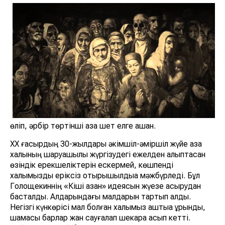
өліп, әрбір төртінші қазақ шет елге қашқан.
ХХ ғасырдың 30-жылдары әкімшіл-әміршіл жүйе қазақ
халқының шаруашылық жүргізудегі ежелден қалыптасқан
өзіндік ерекшеліктерін ескермей, көшпенді
халқымызды еріксіз отырықшылдыққа мәжбүрледі. Бұл
Голощекиннің «Кіші қазан» идеясын жүезе асырудан
басталды. Алдарындағы малдарын тартып алды.
Негізгі күнкөрісі мал болған халқымыз аштыққа ұрынды,
шамасы барлар жан сауғалап шекара асып кетті.