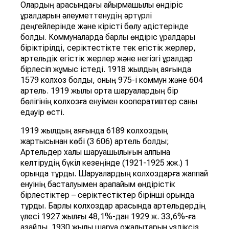
Олардың арасындағы айырмашылық өндіріс
құралдарын әлеуметтенудің әртүрлі
деңгейлерінде және кірісті бөлу әдістерінде
болды. Коммуналарда барлық өндіріс құралдары
біріктірілді, серіктестікте тек егістік жерлер,
артельдік егістік жерлер және негізгі құралдар
бірлесіп жұмыс істеді. 1918 жылдың аяғында
1579 колхоз болды, оның 975-і коммун және 604
артель. 1919 жылы орта шаруалардың бір
бөлігінің колхозға енуімен кооперативтер саны
едәуір өсті.
1919 жылдың аяғында 6189 колхоздың
жартысынан көбі (3 606) артель болды;
Артельдер халық шаруашылығын қалпына
келтірудің бүкіл кезеңінде (1921-1925 жж.) 1
орында тұрды. Шаруалардың колхоздарға жаппай
енуінің басталуымен қарапайым өндірістік
бірлестіктер – серіктестіктер бірінші орында
тұрды. Барлық колхоздар арасында артельдердің
үлесі 1927 жылғы 48,1%-дан 1929 ж. 33,6%-ға
азайды. 1930 жылы шаруа қожалықтарын үздіксіз