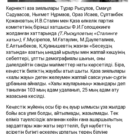
Көрнектi қазақ зиялылары Тұрар Рысқұлов, Смағұл
Сәдуақасов, Нығмет Нұрмақов, Ораз Исаев, Сұлтанбек
Қожановтың И.В.Сталин мен Қазақ өлкелiк партия
комитетiнiң бiрiншi хатшысы Ф.И.Голощекинге
жолданған хаттарында
(Т.Рысқұловтың «Сталинге
хаты»),
Ғ.Мүсiрепов, М.Ғатаулин, М.Дәулетқалиев,
Е.Алтынбеков, Қ.Қуанышевтің жазған «Бесеудiң
хатында» қазақтың қынадай қырылуы мен жаппай көшуiнiң
себептерi, ұлттық демографиялық шығын, оны
дәлелдейтін сандық мәлiметтер нақты көрсетiлдi. Бiрақ,
кеңестiк билiктiң жауабы қатқыл шықты. Қазақ зиялылары
«халық жауы» деген желеумен жаппай саяси қуғын-сүргiн
құрбанына айналды. «Халық жауларының» жақындары деп
танылған 103 мың адам қудаланып, 25 мың адам ату
жазасына кесілді.
Кеңестік жүйенің осы бір ең ауыр қылмысы ұзақ жылдар
бойы аса құпия болды, айтылмады, жазылмады. Тек
еліміз тәуелсіздік алғаннан кейін ғана ашаршылықтың
зардаптары жан-жақты зерттеліп, бұл нәубеттің
қасіретін бүгінгі өскелең ұрпақтың терең білуіне