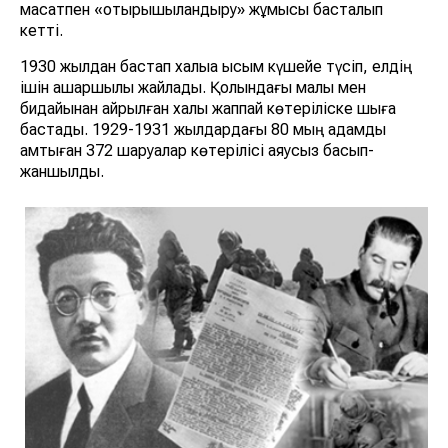
мақсатпен «отырықшыландыру» жұмысы басталып
кетті.
1930 жылдан бастап халыққа қысым күшейе түсіп, елдің
ішін ашаршылық жайлады. Қолындағы малы мен
бидайынан айрылған халық жаппай көтеріліске шыға
бастады. 1929-1931 жылдардағы 80 мың адамды
қамтыған 372 шаруалар көтерiлiсi аяусыз басып-
жаншылды.