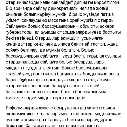
старшиналарды халық сайлайды" деп нақты көрсетілген.
Бір қарағанда сайлау демократиялық негізде жолға
қойылған болып көрінуі мүмкін, бірақ іс жүзінде патша
үкіметі сайлауды өз мақсатына орай жүргізіп отырды.
Сайланған болыс басқарушыларын – облыстық әскери
губернаторы, ал ауылдық старшиналарды уезд бастығы
бекітетін еді. Отаршылар әкімшілігі ұсынылған
кандидаттар көңілінен шықпаса бекітпей тастап, жаңа
сайлау белгілеуі де мүмкін болатын. Болыс
басқарушыларын сайлауға – уезд бастықтары, ал ауылдық
старшиналарды сайлауға болыс басқарушылары
міндетті түрде қатысатын. Болыс басқарушылары
тікелей уезд бастығына бағынышты болды және оның
барлық бұйрықтарын орындауға міндетті еді, ал ауыл
старшиналары болыс басқарушысына тікелей
бағынышты бола отырып, болыс басқарушысына
жүктелетіндей міндеттерді орындады.
Реформаларды жүзеге асыруда патша үкіметі саяси-
экономикалық іс-шараларымен қатар өлкені мәдени және
рухани жағынан да отарлауға басты назар аударған
болатын. Халық ағарту ісі патшалықтың сыртқы