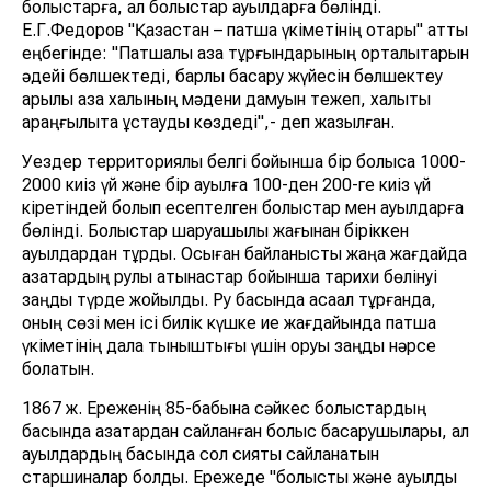
болыстарға, ал болыстар ауылдарға бөлінді.
Е.Г.Федоров "Қазақстан – патша үкіметінің отары" атты
еңбегінде: "Патшалық қазақ тұрғындарының орталықтарын
әдейі бөлшектеді, барлық басқару жүйесін бөлшектеу
арқылы қазақ халқының мәдени дамуын тежеп, халықты
қараңғылықта ұстауды көздеді",- деп жазылған.
Уездер территориялық белгі бойынша бір болысқа 1000-
2000 киіз үй және бір ауылға 100-ден 200-ге киіз үй
кіретіндей болып есептелген болыстар мен ауылдарға
бөлінді. Болыстар шаруашылық жағынан біріккен
ауылдардан тұрды. Осыған байланысты жаңа жағдайда
қазақтардың рулық қатынастар бойынша тарихи бөлінуі
заңды түрде жойылды. Ру басында ақсақал тұрғанда,
оның сөзі мен ісі билік күшке ие жағдайында патша
үкіметінің дала тыныштығы үшін қорқуы заңды нәрсе
болатын.
1867 ж. Ереженің 85-бабына сәйкес болыстардың
басында қазақтардан сайланған болыс басқарушылары, ал
ауылдардың басында сол сияқты сайланатын
старшиналар болды. Ережеде "болыстық және ауылдық