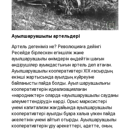
Ауылшаруашылық
артельдер
і
Артель дегеніміз не? Революцияға дейінгі
Ресейде бірлескен егіншілік және
ауылшаруашылық өнімдерін өңдейтін шағын
өндірушілер қауымдастығын артель деп атаған.
Ауылшаруашылық кооперативтері ХІХ ғасырдың
екінші жартысында ауылдың күйреуіне
байланысты пайда болды. Ауыл шаруашылығы
кооперативтерін идеализациялаған
«народниктер» оларда «ауылшаруашылық сауданы
әлеуметтендіруді» көрді. Орыс марксистері
үнемі капитализм жағдайында ауылшаруашылық
кооперативтері ауылдық бұқара халыққа үлкен пайда
әкелетінін үнемі айтып отырды. Ауылшаруашылық
кооперативтерін құру әрекеттері, әдетте, оның