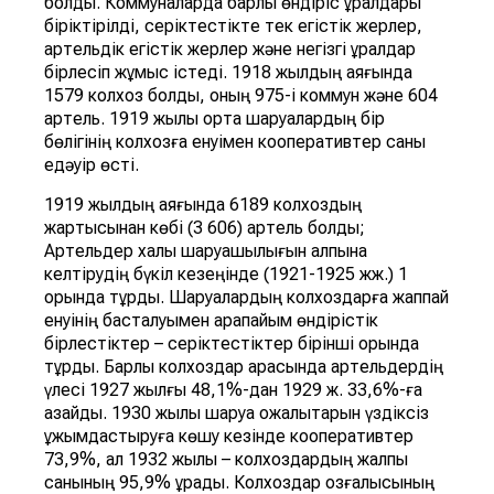
болды. Коммуналарда барлық өндіріс құралдары
біріктірілді, серіктестікте тек егістік жерлер,
артельдік егістік жерлер және негізгі құралдар
бірлесіп жұмыс істеді. 1918 жылдың аяғында
1579 колхоз болды, оның 975-і коммун және 604
артель. 1919 жылы орта шаруалардың бір
бөлігінің колхозға енуімен кооперативтер саны
едәуір өсті.
1919 жылдың аяғында 6189 колхоздың
жартысынан көбі (3 606) артель болды;
Артельдер халық шаруашылығын қалпына
келтірудің бүкіл кезеңінде (1921-1925 жж.) 1
орында тұрды. Шаруалардың колхоздарға жаппай
енуінің басталуымен қарапайым өндірістік
бірлестіктер – серіктестіктер бірінші орында
тұрды. Барлық колхоздар арасында артельдердің
үлесі 1927 жылғы 48,1%-дан 1929 ж. 33,6%-ға
азайды. 1930 жылы шаруа қожалықтарын үздіксіз
ұжымдастыруға көшу кезінде кооперативтер
73,9%, ал 1932 жылы – колхоздардың жалпы
санының 95,9% құрады. Колхоздар қозғалысының