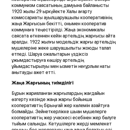
коммунизм саясатының дамуына байланысты
1920 жылы 29 қыркүйекте Халық ағарту
комиссариаты ауылшаруашылық кооперативінің
жаңа Жарғысын бекітті, онымен кооператив
коммунаға теңестірілді. Жаңа экономикалық
саясатқа өткеннен кейін артельдің жарғысы қайта
қаралды. 1922 жылғы модельдік жарғы артельдің
мүшелеріне жеке шаруашылықты жоюды талап
етпеді. Шаруа қожалықтарын үздіксіз
ұжымдастыруға көшіру артельдің
ұйымдастырылуы мен қызметін неғұрлым нақты
анықтауды қажет етті.
Жаңа Жарғының тиімділігі
Бұрын жарияланған жарғылардың жағдайын
өзгерту кезінде жаңа жарғы бойынша
кооперативтің бірыңғай жер көлемін азайтуға
болмайды. Зейнеткерлікке шыққан мүшелерге
кооперативтің жер учаскесі есебінен жер бөлуге
тыйым салынды. Кетушілерге жерді мемлекет
қорының бос жерлерінен ғана алуға болатын еді.