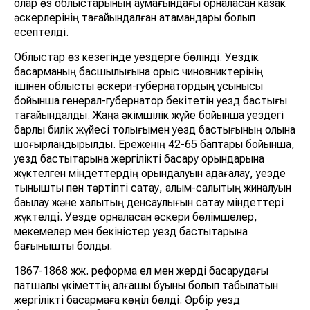
олар өз облыстарының аумағындағы орналасқан казак
әскерлерінің тағайындалған атамандары болып
есептелді.
Облыстар өз кезегінде уездерге бөлінді. Уездік
басқарманың басшылығына орыс чиновниктерінің
ішінен облыстық әскери-губернатордың ұсынысы
бойынша генерал-губернатор бекітетін уезд бастығы
тағайындалды. Жаңа әкімшілік жүйе бойынша уездегі
барлық билік жүйесі толығымен уезд бастығының қолына
шоғырландырылды. Ереженің 42-65 баптары бойынша,
уезд бастықтарына жергілікті басқару орындарына
жүктелген міндеттердің орындалуын қадағалау, уезде
тыныштық пен тәртіпті сақтау, алым-салықтың жиналуын
бақылау және халықтың денсаулығын сақтау міндеттері
жүктелді. Уезде орналасқан әскери бөлімшелер,
мекемелер мен бекіністер уезд бастықтарына
бағынышты болды.
1867-1868 жж. реформа ел мен жерді басқарудағы
патшалық үкіметтің алғашқы буыны болып табылатын
жергілікті басқармаға көңіл бөлді. Әрбір уезд