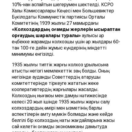
10%-нан аспайтын шегерумен шектелді. КСРО
Халық Комиссарлары Кеңесі мен Большевиктер
Бүкілодақтық Коммунистік партиясы Орталық
Комитетінің 1939 жылғы 27 мамырдағы
«Колхоздарды
ң қ
о
ғ
амды
қ
жерлерін
ысыраптан
ор
ғ
ауды
ң
шаралары
туралы»
қаулысы әр
еңбекке жарамды колхозшы үшін әр жылдары 60-
тан 100-ге дейін жұмыс күндерінің міндетті
минимумы енгізілді.
1935 жылғы типтік жарғы колхоз құрылысына
қатысты негізгі мемлекеттік заң болды. Оның
негізінде аудандық Советтердің атқарушы
комитеттерінде тіркеуге жататын жеке
кооперативтердің жарғылары жасалды.
Колхоздың нығаюы мен дамуы нәтижесінде
келесі 20 жыл ішінде 1935 жылғы жарғы салу
колхоздардың өмірі мен қызметінің барлық
аспектілерін қамту мүмкін болмады және кейде
белгілі бір колхоздың нақты жағдайларына жақсы
сай келетін қоғамдық экономиканы дамытуда