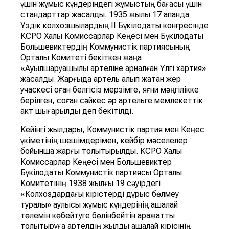
үшін жұмыс күндеріндегі жұмыстың бағасы үшін
стандарттар жасалды. 1935 жылы 17 ақпанда
Үздік колхозшылардың II Бүкілодақтық конгресінде
КСРО Халық Комиссарлар Кеңесі мен Бүкілодақтық
Большевиктердің Коммунистік партиясының
Орталық Комитеті бекіткен жаңа
«Ауылшаруашылық артеліне арналған Үлгі хартия»
жасалды. Жарғыда артель алып жатқан жер
учаскесі оған белгісіз мерзімге, яғни мәңгілікке
берілген, соған сәйкес әр артельге мемлекеттік
акт шығарылды деп бекітілді.
Кейінгі жылдары, Коммунистік партия мен Кеңес
үкіметінің шешімдерімен, кейбір мәселелер
бойынша жарғы толықтырылды. КСРО Халық
Комиссарлар Кеңесі мен Большевиктер
Бүкілодақтық Коммунистік партиясы Орталық
Комитетінің 1938 жылғы 19 сәуірдегі
«Колхоздардағы кірістерді дұрыс бөлмеу
туралы» қаулысы жұмыс күндерінің ақшалай
төлемін көбейтуге бөлінбейтін қаражатты
толықтыруға артелдің жылдық ақшалай кірісінің