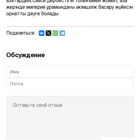
қазақтардың саяси дербестігін толығымен жойып, қазақ
жерінде империя құрамындағы әкімшілік басқару жүйесін
орнатты деуге болады.
Поделиться:
Обсуждение