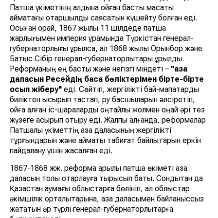
Патша үкіметінің алдына қойған басты мақсаты
аймақтағы отаршылдық саясатын күшейту болған еді.
Осыған орай, 1867 жылы 11 шілдеде патша
жарлығымен империя құрамында Түркістан генерал-
губернаторлығы құрылса, ал 1868 жылы Орынбор және
Батыс Сібір генерал-губернаторлықтары құрылды.
Реформаның ең басты және негізгі міндеті –
"қазақ
даласын Ресейдің басқа бөліктерімен бірте-бірте
қосып жіберу"
еді. Сөйтіп, жергілікті бай-мапатарды
биліктен ысырып тастап, ру басшыларын әлсіретіп,
ойға алған іс-шараларды оңтайлы жолмен оңай әрі тез
жүзеге асырып отыру еді. Жалпы алғанда, реформалар
Патшалық үкіметтің қазақ даласының жергілікті
тұрғындарын және аймақтық табиғат байлықтарын еркін
пайдалану үшін жасалған еді.
1867-1868 жж. реформа арқылы патша өкіметі қазақ
даласын толық отарлауға тырысып бақты. Сондықтан да
Қазақстан аумағы облыстарға бөлініп, ал облыстар
әкімшілік орталықтарына, қазақ даласымен байланыссыз
жататын әр түрлі генерал-губернаторлықтарға