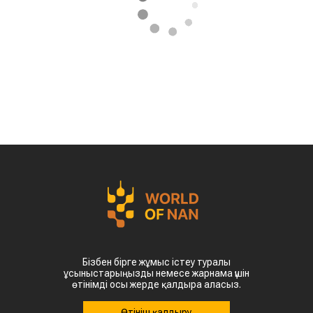
Бізбен бірге жұмыс істеу туралы
ұсыныстарыңызды немесе жарнама үшін
өтінімді осы жерде қалдыра аласыз.
Өтініш қалдыру