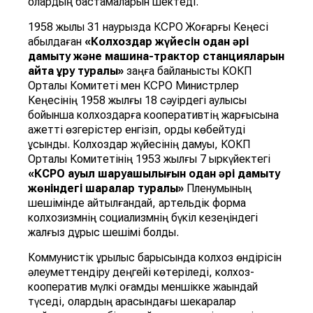
олардың бастамаларын шектеді.
1958 жылы 31 наурызда КСРО Жоғарғы Кеңесі
қабылдаған
«Колхоздар
ж
ү
йесін
одан
ә
рі
дамыту
ж
ә
не
машина
-
трактор
станцияларын
айта
құ
ру
туралы»
заңға байланысты КОКП
Орталық Комитеті мен КСРО Министрлер
Кеңесінің 1958 жылғы 18 сәуірдегі қаулысы
бойынша колхоздарға кооперативтің жарғысына
қажетті өзгерістер енгізіп, қорды көбейтуді
ұсынды. Колхоздар жүйесінің дамуы, КОКП
Орталық Комитетінің 1953 жылғы 7 қыркүйектегі
«КСРО
ауыл
шаруашылы
ғ
ын
одан
ә
рі
дамыту
ж
ө
ніндегі
шаралар
туралы»
Пленумының
шешімінде айтылғандай, артельдік форма
колхозизмнің социализмнің бүкіл кезеңіндегі
жалғыз дұрыс шешімі болды.
Коммунистік құрылыс барысында колхоз өндірісін
әлеуметтендіру деңгейі көтеріледі, колхоз-
кооператив мүлкі қоғамдық меншікке жақындай
түседі, олардың арасындағы шекаралар