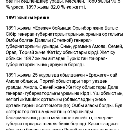
бөлігін көшпенділер құрады. Мәселен, 1880 жылы 90,5
% құраса, 1897 жылы 82,0 %-ға жетті.
1891 жылғы Ереже
1891 жылғы «Ереже» бойынша Орынбор және Батыс
Сібір генерал-губернаторлықтарының орнына орталығы
Омбы болған Далалық (Степной) генерал-
губернаторлығы құрылды. Оның құрамына Ақмола, Семей,
Орал, Торғай және Жетісу облыстары кірді. Жетісу
облысы 1897 жылы қайтадан Түркістан генерал-
губернаторлығының қарауына берілді.
1891 жылғы 25 наурызда қабылданған «Ережеге» сай
Ақмола облысы, Торғай облыстары төрт уезден
құралды. Ақмола, Семей және Жетісу облыстары Дала
генерал- губернаторлығы құрамына кірді. Үш облыстың
негізгі әкімшілік орталығы (облыстардың жеке
орталықтарын есептемегенде) Омбы қаласы болды. Бұл
өзгерістер патша үкіметінің отаршылдық
басқармасының рөлін мейлінше күшейтті, генерал-
губернаторларға шексіз билік берілді. Қазақстандағы
облыстық басқару сатылары Ресейдің орталығындағы