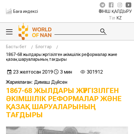
Баға индексі
ӨТІНІШ ҚАЛДЫРУ
Тіл
KZ
Басты бет
Блогтар
1867-68 жылдары жүргізілген әкімшілік реформалар және
қазақ шаруаларының тағдыры
23 желтоқсан 2019
3 мин
301912
Жариялаған: Димаш Дүйсен
1867-68 ЖЫЛДАРЫ ЖҮРГІЗІЛГЕН
ӘКІМШІЛІК РЕФОРМАЛАР ЖӘНЕ
ҚАЗАҚ ШАРУАЛАРЫНЫҢ
ТАҒДЫРЫ