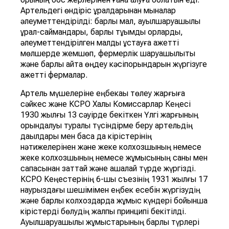
Артельдегі өндіріс құралдарынан мыналар
әлеуметтендірілді: барлық мал, ауылшаруашылық
құрал-саймандары, барлық тұқымдық қорларды,
әлеуметтендірілген малды ұстауға қажетті
мөлшерде жемшөп, фермерлік шаруашылықты
және барлық қайта өңдеу кәсіпорындарын жүргізуге
қажетті фермалар.
Артель мүшелеріне еңбекақы төлеу жарғыға
сәйкес және КСРО Халық Комиссарлар Кеңесі
1930 жылғы 13 сәуірде бекіткен Үлгі жарғының
орындалуы туралы түсіндірме беру артельдің
дақылдары мен басқа да кірістерінің
нәтижелерінен және жеке колхозшының немесе
жеке колхозшының немесе жұмысының саны мен
сапасынан заттай және ақшалай түрде жүргізді.
КСРО Кеңестерінің 6-шы съезінің 1931 жылғы 17
наурыздағы шешімімен еңбек есебін жүргізудің
және барлық колхоздарда жұмыс күндері бойынша
кірістерді бөлудің жалпы принципі бекітілді.
Ауылшаруашылық жұмыстарының барлық түрлері