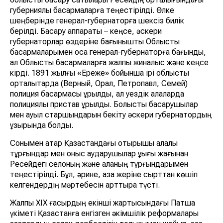
губерниялық басқармаларға теңестірілді. Өлке
шеңберінде генерал-губернаторға шексіз билік
берілді. Басқару аппараты – кеңсе, әскери
губернаторлар өздеріне бағынышты Облыстық
басқармаларымен қоса генерал-губернаторға бағынды,
ал Облыстық басқармаларға жалпы жиналыс және кеңсе
кірді. 1891 жылғы «Ереже» бойынша ірі облыстық
орталықтарда (Верный, Орал, Петропавл, Семей)
полиция басқармасы құрылды, ал уездік қалаларда
полициялық пристав құрылды. Болыстық басқарушылар
мен ауыл старшындарын бекіту әскери губернатордың
құзырында болды.
Сонымен қатар Қазақстандағы отырықшы қалалық
тұрғындар мен қоныс аударушылар құқығы жағынан
Ресейдегі селоның және қаланың тұрғындарымен
теңестірілді. Бұл, әрине, қазақ жеріне сырттан көшіп
келгендердің мәртебесін арттыра түсті.
Жалпы XІX ғасырдың екінші жартысындағы Патша
үкіметі Қазақстанға енгізген әкімшілік реформалары