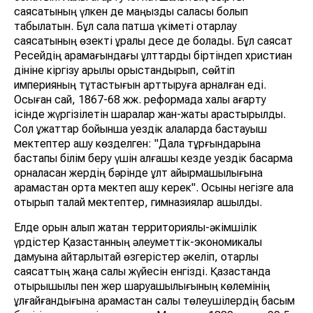
саясатының үлкен де маңызды саласы болып
табылатын. Бұл сала патша үкіметі отарлау
саясатының өзекті құралы десе де болады. Бұл саясат
Ресейдің қарамағындағы ұлттарды біртіндеп христиан
дініне кіргізу арқылы орыстандырып, сөйтіп
империяның тұтастығын арттыруға арналған еді.
Осыған сай, 1867-68 жж. реформада халық ағарту
ісінде жүргізілетін шаралар жан-жақты қарастырылды.
Сол құжаттар бойынша уездік қалаларда бастауыш
мектептер ашу көзделген: "Дала тұрғындарына
бастапқы білім беру үшін алғашқы кезде уездік басқарма
орналасқан жердің бәрінде ұлт айырмашылығына
қарамастан ортақ мектеп ашу керек". Осыны негізге ала
отырып талай мектептер, гимназиялар ашылды.
Елде орын алып жатқан территориялық-әкімшілік
үрдістер Қазақстанның әлеуметтік-экономикалық
дамуына айтарлықтай өзгерістер әкеліп, отарлық
саясаттың жаңа салық жүйесін енгізді. Қазақстанда
отырықшылық пен жер шаруашылығының көлемінің
ұлғайғандығына қарамастан салық төлеушілердің басым