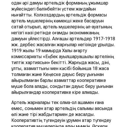
одан әрі дамуы артельдік форманың ұжымшар
жүйесіндегі бөлінбейтін үстем жағдайын
нығайтты. Колхоздардың артельдік формасы
артель мүшелерінің көмекші жеке басқаруын
сақтай отырып, артель мүшелерінің әл-ауқатының
негізгі көзі ретінде қоғамдық экономиканың
дамуын үйлестірді. Алғашқы артельдер 1917-1918
жж. дербес жасалған жарғылар негізінде құрылды.
1919 жылы 19 мамырда Халық ағарту
комиссариаты «Еңбек ауылшаруашылық артелінің
типтік хартиясын» бекітті. Жарғыда жасы, діні,
ұлты, азаматтығы мен кәсібі бойынша 18 жасқа
толмаған және Кеңеске дауыс беру құқығынан
айырылмаған барлық азаматтар кооперативке
мүше бола алады, сондықтан дауыс беру құқығынан
айырылғандар кооперативке кіре алмады.
Артель жарналары тек қолма-қол ақшамен ғана
емес, сонымен қатар артельдің салымы аясында
өлі және тірі жабдықтармен де жасалды.
Кооперативтің түгендеуін құрумен қатар түгендеу
кооператив мүшелерінде қалуы мүмкін. Әскери