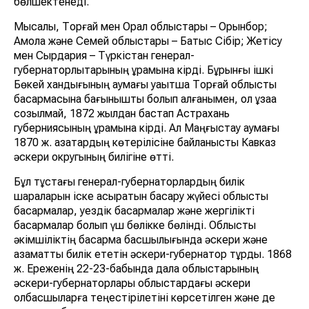
бөлшектенеді.
Мысалы, Торғай мен Орал облыстары – Орынбор;
Ақмола және Семей облыстары – Батыс Сібір; Жетісу
мен Сырдария – Түркістан генерал-
губернаторлықтарының құрамына кірді. Бұрынғы ішкі
Бөкей хандығының аумағы уақытша Торғай облыстық
басқармасына бағынышты болып қалғанымен, ол ұзаққа
созылмай, 1872 жылдан бастап Астрахань
губерниясының құрамына кірді. Ал Маңғыстау аумағы
1870 ж. қазақтардың көтерілісіне байланысты Кавказ
әскери округының билігіне өтті.
Бұл тұстағы генерал-губернаторлардың билік
шараларын іске асыратын басқару жүйесі облыстық
басқармалар, уездік басқармалар және жергілікті
басқармалар болып үш бөлікке бөлінді. Облыстық
әкімшіліктің басқарма басшылығында әскери және
азаматтық билік ететін әскери-губернатор тұрды. 1868
ж. Ереженің 22-23-бабында дала облыстарының
әскери-губернаторлары облыстардағы әскери
қолбасшыларға теңестірілетіні көрсетілген және де