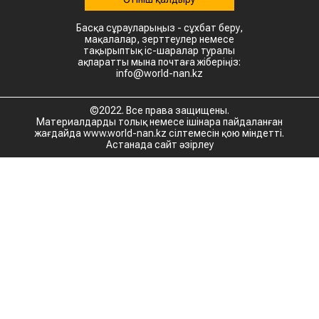
Басқа сұрауларыңыз - сұхбат беру,
мақалалар, зерттеулер немесе
тақырыптық іс-шаралар туралы
ақпаратты мына почтаға жіберіңіз:
info@world-nan.kz
©2022. Все права защищены.
Материалдарды толық немесе ішінара пайдаланған
жағдайда www.world-nan.kz сілтемесін қою міндетті.
Астанада сайт әзірлеу