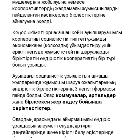
мүшелерінің жойылуына немесе
кооперативтердің жалдамалы жұмысшыларды
пайдаланған кәсіпкерлер бірлестіктеріне
айналуына әкелді.
Кеңес өкіметі орнағаннан кейін ауылшаруашылық
кооперативі социалистік типтегі ұжымдық
экономиканы (колхозды) ұйымдастыру үшін
ерікті негізде жұмыс істейтін шаруаларды
біріктіретін өндірістік кооперативтің бір түрі
болып құрылды.
Ауылдағы социалистік құрылыстың алғашқы
жылдарында жұмысшы шаруа қожалықтарының
өндірістік бірлестіктерінің 3 негізгі формасы
пайда болды. Олар
коммуналар, артельдер
және
бірлескен
жер
өң
деу
бойынша
серіктестіктер
.
Олардың арасындағы айырмашылық өндіріс
құралдарын әлеуметтенудің әртүрлі
деңгейлерінде және кірісті бөлу әдістерінде