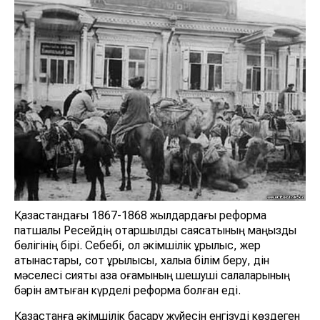
Қазақстандағы 1867-1868 жылдардағы реформа
патшалық Ресейдің отаршылдық саясатының маңызды
бөлігінің бірі. Себебі, ол әкімшілік құрылыс, жер
қатынастары, сот құрылысы, халыққа білім беру, дін
мәселесі сияқты қазақ қоғамының шешуші салаларының
бәрін қамтыған күрделі реформа болған еді.
Қазақстанға әкімшілік басқару жүйесін енгізуді көздеген