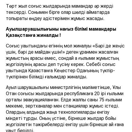
Төрт жыл соғыс жылдарында мамандар әр жерді
тексерді. Сонымен бірге олар шөлді аймақтарда
топырақты өңдеу әдістерімен жұмыс жасады.
Ауылшаруашылығының нағыз білімі мамандары
Қазақстанға жиналды !
Соғыс уақытындағы егіннің мол жиналуы «Бәрі де жеңіс
үшін, бәрі де майдан үшін!» деген ұранмен жасалған
жұмыстың арқасы емес, сондай ақ ғылыми жұмыстың
жүргізілуінің арқасы деп түсіну керек. Себебі соғыс
уақытында Қазақстанға Кеңестер Одағының түкпір-
түкпірінен білімді ғалымдар жиналды.
Ауыл шаруашылығы министрлігінің мәліметінше, Ұлы
Отан соғысы жылдарында республикаға 20 ірі ғылыми
орталық эвакуацияланған. Елде жалпы саны 75 ғылыми
мекеме, зертханалар мен станциялар жұмыс істеді.
Олардың алдында жаңа технологияларды енгізу
міндеті тұрды. Оның үстіне, бірнеше жылдар бойы
жүргізілетін тәжірибелерді енгізу үшін бірнеше ай ғана
уақыт берілді.