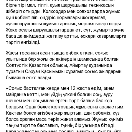
бірге тірі мал, тіпті, ауыл шаруашылық техникасын
жіберіп отырды. Колхоздар мен совхоздарда жұмыс
күні көбейтіліп, өндіріс нормалары жоғарылап,
ауылшаруашылық жұмыстарының мерзімі қысқартылды.
Жеке қосалқы шаруашылықтардан ет, сүт, жұмыртқа және
басқа да өнімдерді жеткізу артты, әскери казармаларға
тәртіп енгізілді.
Жасы тоқсаннан асқан тылда еңбек еткен, соғыс
уақытында бар жоғы он екілердің шамасында болған
Солтүстік Қазақстан облысы, Айыртау ауданында
тұратын Сәруан Қасымқызы сұрапыл соғыс жылдарын
былайша еске алады.
«Соғыс басталған кезде мен 12 жаста едім, әкем
майданға кетті, мен үйдің үлкені болған соң, ауру
шешем мен соңымнан ерген төрт балаға бас көз
болдым. Одан бөлек колғоздың жұмысына араластым.
Көктем болса өгізбен жер жыртып, дән себеміз, күз
болса орақпен масақ теріп жинап аламыз. Жұмыс күніміз
таңғы төртте басталып, түннің бір уағында бітеді.
Қара жұмыстан қолымыз тесіліп, қанайтын. Қыста үйге