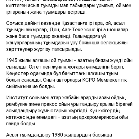
көптеген асыл тұқымды мал табындары құрылып, қой мен
ірі қараның жаңа тұқымдары өсірілді.
Соғысқа дейінгі кезеңде Қазақстанға ірі қара, қой, асыл
тұқымды айғырлар, Дон, Ақал-Теке және ірі ақ шошқалар
және басқа тұқымдар әкелінді. Ғалымдарға үй
жануарларының тұқымдарын құру бойынша селекциялық
зерттеулер жүргізу тапсырылды.
1945 жылы алғашқы қой тұқымы – қазақтың биязы жүнді қойы
сыналды. Ол ет пен жүннің жоғары өнімділігін беріп,
Кеңестер одағында бұл бағыттағы алғашқы тұқым
болып саналды. Оның авторлары КСРО Мемлекеттік
сыйлығына ие болды.
Институт сонымен қатар жабайы арқарды қазақы қойдың
рамбулие және прекос қойын ұрықтандыру арқылы бірегей
асылдандыру жұмыстарын жүргізді. Күш-жігердің
нәтижесінде әлемдегі – қазақтың архаромериносы қойы
пайда болды.
Асыл тұқымдандыру 1930 жылдардың басында