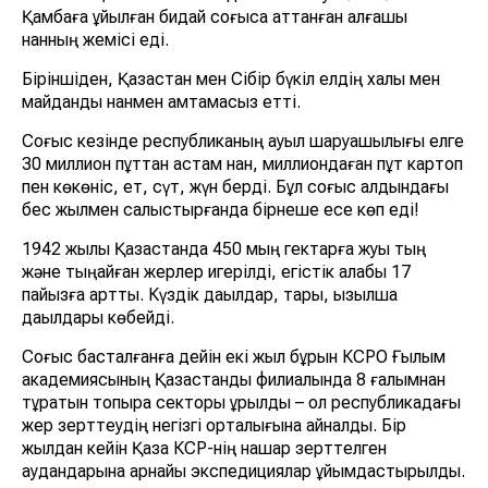
Қамбаға құйылған бидай соғысқа аттанған алғашқы
нанның жемісі еді.
Біріншіден, Қазақстан мен Сібір бүкіл елдің халқы мен
майданды нанмен қамтамасыз етті.
Соғыс кезінде республиканың ауыл шаруашылығы елге
30 миллион пұттан астам нан, миллиондаған пұт картоп
пен көкөніс, ет, сүт, жүн берді. Бұл соғыс алдындағы
бес жылмен салыстырғанда бірнеше есе көп еді!
1942 жылы Қазақстанда 450 мың гектарға жуық тың
және тыңайған жерлер игерілді, егістік алқабы 17
пайызға артты. Күздік дақылдар, тары, қызылша
дақылдары көбейді.
Соғыс басталғанға дейін екі жыл бұрын КСРО Ғылым
академиясының Қазақстандық филиалында 8 ғалымнан
тұратын топырақ секторы құрылды – ол республикадағы
жер зерттеудің негізгі орталығына айналды. Бір
жылдан кейін Қазақ КСР-нің нашар зерттелген
аудандарына арнайы экспедициялар ұйымдастырылды.