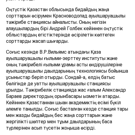
Оңтүстік Қазақстан облысында бидайдың жаңа
сорттарын өсірумен Красноводопад ауылшаруашылық
тәжірибе станциясы айналысты. Оның негізін
қалаушылардың бірі Андрей Голбек кейіннен оңтүстік
облыстардың егістіктерінде өсірілетін көптеген
сорттарды жасап шығарды.
Соғыс кезінде В.Р.Вильямс атындағы Қазақ
ауылшаруашылық ғылыми-зерттеу институты және
оның тәжірибелі ғылыми құрамы астық өндірушілеріне
ауылшаруашылық дақылдарының технологиясы бойынша
ұсыныстар беріп отырды. Сондай-ақ, елдің батыс
бөлігінде де қуатты ауылшаруашылық станциясы
құрылды. Тәжірибелік станцияда жас ғалым Александр
Бараев директордың орынбасары қызметін атқарды.
Кейіннен Қазақстаннан шыққан академиктің есімі бүкіл
әлемге танылды. Соғыс басталған кезде станция тары
мен жаздық бидайдың бес жаңа сорттарын және
жергілікті шөптер мен тұқым дақылдарының басқа
түрлерінен асып түсетін жоңышқа өсірді.