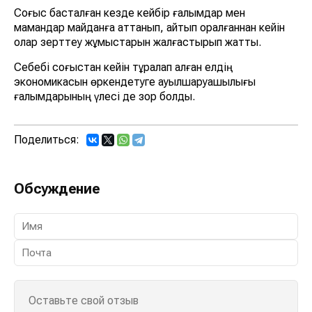
Соғыс басталған кезде кейбір ғалымдар мен
мамандар майданға аттанып, қайтып оралғаннан кейін
олар зерттеу жұмыстарын жалғастырып жатты.
Себебі соғыстан кейін тұралап қалған елдің
экономикасын өркендетуге ауылшаруашылығы
ғалымдарының үлесі де зор болды.
Поделиться:
Обсуждение