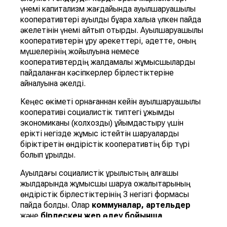
үнемі капитализм жағдайында ауылшаруашылық
кооперативтері ауылдық бұқара халыққа үлкен пайда
әкелетінін үнемі айтып отырды. Ауылшаруашылық
кооперативтерін құру әрекеттері, әдетте, оның
мүшелерінің жойылуына немесе
кооперативтердің жалдамалы жұмысшыларды
пайдаланған кәсіпкерлер бірлестіктеріне
айналуына әкелді.
Кеңес өкіметі орнағаннан кейін ауылшаруашылық
кооперативі социалистік типтегі ұжымдық
экономиканы (колхозды) ұйымдастыру үшін
ерікті негізде жұмыс істейтін шаруаларды
біріктіретін өндірістік кооперативтің бір түрі
болып құрылды.
Ауылдағы социалистік құрылыстың алғашқы
жылдарында жұмысшы шаруа қожалықтарының
өндірістік бірлестіктерінің 3 негізгі формасы
пайда болды. Олар
коммуналар, артельдер
және
бірлескен
жер
өң
деу
бойынша
серіктестіктер
.