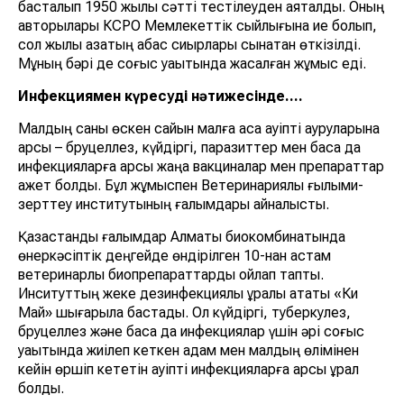
басталып 1950 жылы сәтті тестілеуден аяқталды. Оның
авторылары КСРО Мемлекеттік сыйлығына ие болып,
сол жылы қазақтың ақбас сиырлары сынақтан өткізілді.
Мұның бәрі де соғыс уақытында жасалған жұмыс еді.
Инфекциямен күресудің нәтижесінде....
Малдың саны өскен сайын малға аса қауіпті ауруларына
қарсы – бруцеллез, күйдіргі, паразиттер мен басқа да
инфекцияларға қарсы жаңа вакциналар мен препараттар
қажет болды. Бұл жұмыспен Ветеринариялық ғылыми-
зерттеу институтының ғалымдары айналысты.
Қазақстандық ғалымдар Алматы биокомбинатында
өнеркәсіптік деңгейде өндірілген 10-нан астам
ветеринарлық биопрепараттарды ойлап тапты.
Инситуттың жеке дезинфекциялық құралы атақты «Ки
Май» шығарыла бастады. Ол күйдіргі, туберкулез,
бруцеллез және басқа да инфекциялар үшін әрі соғыс
уақытында жиілеп кеткен адам мен малдың өлімінен
кейін өршіп кететін қауіпті инфекцияларға қарсы құрал
болды.