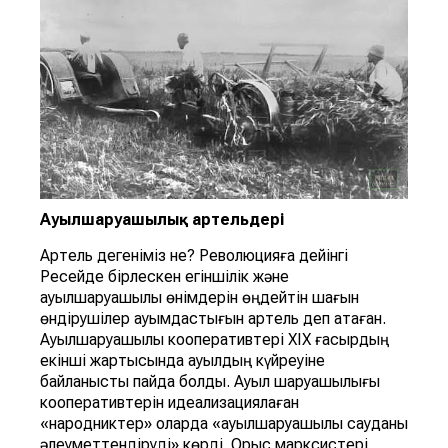
Ауылшаруашылық
артельдер
і
Артель дегеніміз не? Революцияға дейінгі
Ресейде бірлескен егіншілік және
ауылшаруашылық өнімдерін өңдейтін шағын
өндірушілер қауымдастығын артель деп атаған.
Ауылшаруашылық кооперативтері ХІХ ғасырдың
екінші жартысында ауылдың күйреуіне
байланысты пайда болды. Ауыл шаруашылығы
кооперативтерін идеализациялаған
«народниктер» оларда «ауылшаруашылық сауданы
әлеуметтендіруді» көрді. Орыс марксистері