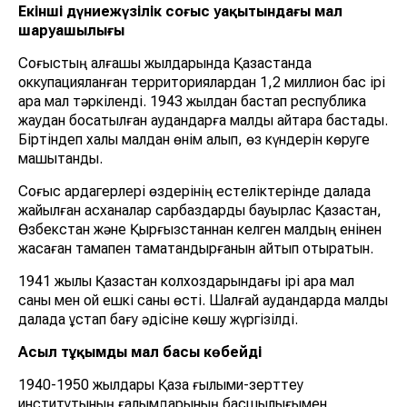
Екінші дүниежүзілік соғыс уақытындағы мал
шаруашылығы
Соғыстың алғашқы жылдарында Қазақстанда
оккупацияланған территориялардан 1,2 миллион бас ірі
қара мал тәркіленді. 1943 жылдан бастап республика
жаудан босатылған аудандарға малды қайтара бастады.
Біртіндеп халық малдан өнім алып, өз күндерін көруге
машықтанды.
Соғыс ардагерлері өздерінің естеліктерінде далада
жайылған асханалар сарбаздарды бауырлас Қазақстан,
Өзбекстан және Қырғызстаннан келген малдың енінен
жасаған тамақпен тамақтандырғанын айтып отыратын.
1941 жылы Қазақстан колхоздарындағы ірі қара мал
саны мен қой ешкі саны өсті. Шалғай аудандарда малды
далада ұстап бағу әдісіне көшу жүргізілді.
Асыл тұқымды мал басы көбейді
1940-1950 жылдары Қазақ ғылыми-зерттеу
институтының ғалымдарының басшылығымен