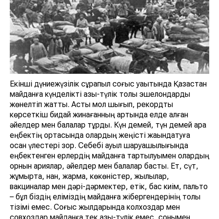
Екінші дүниежүзілік сұрапыл соғыс уақытында Қазақстан
майданға күнделікті азық-түлік толы эшелондарды
жөнелтіп жатты. Астық мол шығып, рекордты
көрсеткіш бидай жинағанның артында елде қалған
әйелдер мен балалар тұрды. Күн демей, түн демей қара
еңбектің ортасында олардың жеңісті жақындатуға
қосқан үлестері зор. Себебі ауыл шаруашылығында
еңбектенген ерлердің майданға тартылуымен олардың
орнын қариялар, әйелдер мен балалар басты. Ет, сүт,
жұмыртқа, нан, жарма, көкөністер, жылқылар,
вакциналар мен дәрі-дәрмектер, етік, бас киім, пальто
– бұл біздің еліміздің майданға жібергендерінің толық
тізімі емес. Соғыс жылдарында колхоздар мен
совхоздар майданға тек азық-түлік емес, сонымен