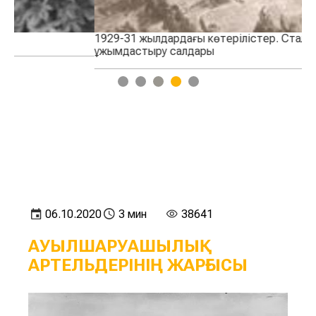
1929-31 жылдардағы көтерілістер. Сталиндік
Со
ұжымдастыру салдары
1
2
3
4
5
06.10.2020
3 мин
38641
АУЫЛШАРУАШЫЛЫҚ
АРТЕЛЬДЕРІНІҢ ЖАРҒЫСЫ