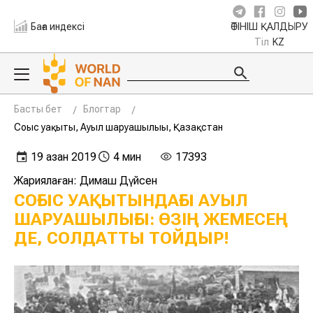
Баға индексі
ӨТІНІШ ҚАЛДЫРУ
Тіл
KZ
Басты бет
Блогтар
Соғыс уақыты, Ауыл шаруашылығы, Қазақстан
19 қазан 2019
4 мин
17393
Жариялаған: Димаш Дүйсен
СОҒЫС УАҚЫТЫНДАҒЫ АУЫЛ
ШАРУАШЫЛЫҒЫ: ӨЗІҢ ЖЕМЕСЕҢ
ДЕ, СОЛДАТТЫ ТОЙДЫР!