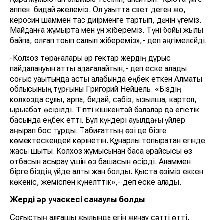
қаппен бидай әкелеміз. Ол уақытта свет деген жоқ,
керосин шаммен тас диірменге тартып, дәнін үгеміз.
Майданға жұмыртқа мен ұн жібереміз. Түні бойы жылы
байпақ, қолғап тоқып салып жібереміз»,- деп әңгімелейді.
-Колхоз төрағалары әр гектар жердің дұрыс
пайдалануын қатты қадағалайтын,- деп еске алады
соғыс уақытында астық алқабында еңбек еткен Алматы
облысының тұрғыны Григорий Нейцель. «Біздің
колхозда сұлы, арпа, бидай, сәбіз, қызылша, картоп,
қырыққабат өсірілді. Тіпті кішкентай балалар да егістік
басында еңбек етті. Бұл күндері ауылдағы үйлер
қаңырап бос тұрды. Табиғаттың өзі де бізге
көмектескендей көрінетін. Құнарлы топырақтан егінде
жақсы шықты. Колхоз жұмысынан басқа әрқайсысы өз
отбасын асырау үшін өз бақшасын өсірді. Анаммен
бірге біздің үйде алты жан болдық. Қыста өзіміз еккен
көкеніс, жеміспен күнелттік»,- деп еске алады.
Жердің әр учаскесі санаулы болды
Соғыстың алғашқы жылында егін жинау сәтті өтті.